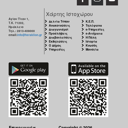
Χάρτης Ιστοχώρου
Αγίου Τίτου 1,
Δελτία Τύπου
Κ.Ε.Π.
Τ.Κ. 71202,
Ανακοινώσεις
Τηλέφωνα
Ηράκλειο
Διαγωνισμοί
e-Υπηρεσίες
Τηλ.: 2813-409000
Προσλήψεις
e-Αιτήματα
email:
info@heraklion.gr
Διαβουλεύσεις
Η Πόλη
Εκδηλώσεις
Ιστορία
Ο Δήμος
Κνωσός
Υπηρεσίες
Μουσεία
Επικοινωνία
Copyright © 2026