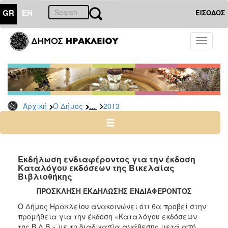
GR
EN
ΕΙΣΟΔΟΣ
Ο
Toggle
ΔΗΜΟΣ
navigati
Διακηρύξεις
-
Δημοπρασίες
Αρχείο
...
Αρχική
Ο Δήμος
2013
2026
2025
2024
Εκδήλωση ενδιαφέροντος για την έκδοση
2023
Καταλόγου εκδόσεων της Βικελαίας
Βιβλιοθήκης
2022
ΠΡΟΣΚΛΗΣΗ ΕΚΔΗΛΩΣΗΣ ΕΝΔΙΑΦΕΡΟΝΤΟΣ
2021
Ο Δήμος Ηρακλείου ανακοινώνει ότι θα προβεί στην
2020
προμήθεια για την έκδοση «Καταλόγου εκδόσεων
2019
της Β.Δ.Β.» με τη διαδικασία ανάθεσης μετά από