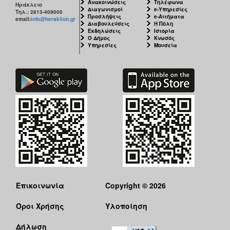
Ανακοινώσεις
Τηλέφωνα
Ηράκλειο
Διαγωνισμοί
e-Υπηρεσίες
Τηλ.: 2813-409000
Προσλήψεις
e-Αιτήματα
email:
info@heraklion.gr
Διαβουλεύσεις
Η Πόλη
Εκδηλώσεις
Ιστορία
Ο Δήμος
Κνωσός
Υπηρεσίες
Μουσεία
Επικοινωνία
Copyright © 2026
Όροι Χρήσης
Υλοποίηση
Δήλωση