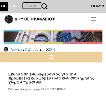
GR
EN
ΕΙΣΟΔΟΣ
Ο
Toggle
ΔΗΜΟΣ
navigati
Διακηρύξεις
-
Δημοπρασίες
Αρχείο
...
Αρχική
Ο Δήμος
2013
2026
2025
2024
Εκδήλωση ενδιαφέροντος για την
2023
προμήθεια εδαφοβελτιωτικών συντήρησης
χώρων πρασίνου
2022
Έκδ.1 αναθ. 4 ημ/νία έγκρ. 6/2/2012 ΠΡΟ-ΠΣΠ 001
2021
2020
2019