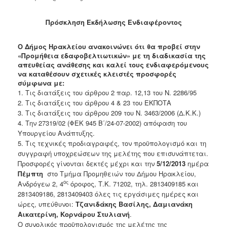
Πρόσκληση Εκδήλωσης Ενδιαφέροντος
Ο Δήμος Ηρακλείου ανακοινώνει ότι θα προβεί στην
«Προμήθεια εδαφοβελτιωτικών» με τη διαδικασία της
απευθείας ανάθεσης και καλεί τους ενδιαφερόμενους
να καταθέσουν σχετικές κλειστές προσφορές
σύμφωνα με:
1. Τις διατάξεις του άρθρου 2 παρ. 12,13 του Ν. 2286/95
2. Τις διατάξεις του άρθρου 4 & 23 του ΕΚΠΟΤΑ
3. Τις διατάξεις του άρθρου 209 του Ν. 3463/2006 (Δ.Κ.Κ.)
4. Την 27319/02 (ΦΕΚ 945 Β΄/24-07-2002) απόφαση του
Υπουργείου Ανάπτυξης.
5. Τις τεχνικές προδιαγραφές, τον προϋπολογισμό και τη
συγγραφή υποχρεώσεων της μελέτης που επισυνάπτεται.
Προσφορές γίνονται δεκτές μέχρι και την
5
/12/2013
ημέρα
Πέμπτη
στο Τμήμα Προμηθειών του Δήμου Ηρακλείου,
ος
Ανδρόγεω 2, 4
όροφος, Τ.Κ. 71202, τηλ. 2813409185 και
2813409186, 2813409403 όλες τις εργάσιμες ημέρες και
ώρες, υπεύθυνοι:
Τζανιδάκης
Βασίλης, Δαμιανάκη
Αικατερίνη, Κορνάρου Στυλιανή
.
Ο συνολικός προϋπολογισμός της μελέτης της