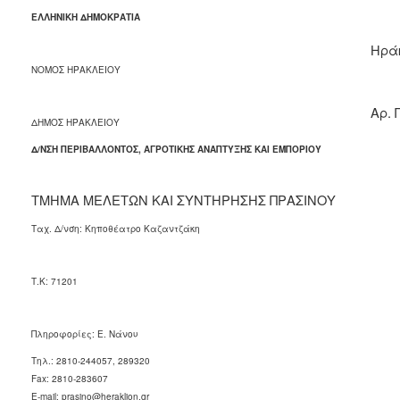
ΕΛΛΗΝΙΚΗ ΔΗΜΟΚΡΑΤΙΑ
2018
2017
Ηρά
ΝΟΜΟΣ ΗΡΑΚΛΕΙΟΥ
2016
2015
A
ρ. 
ΔΗΜΟΣ ΗΡΑΚΛΕΙΟΥ
2013
Δ/ΝΣΗ ΠΕΡΙΒΑΛΛΟΝΤΟΣ, ΑΓΡΟΤΙΚΗΣ ΑΝΑΠΤΥΞΗΣ ΚΑΙ ΕΜΠΟΡΙΟΥ
ΤΜΗΜΑ ΜΕΛΕΤΩΝ ΚΑΙ ΣΥΝΤΗΡΗΣΗΣ ΠΡΑΣΙΝΟΥ
Ο
ΤΟΠΟΣ
Ταχ. Δ/νση: Κηποθέατρο Καζαντζάκη
ΜΑΣ
ΠΟΛΙΤΙΣΜΟΣ
Τ.Κ: 71201
ΑΝΘΕΚΤΙΚΗ
ΠΟΛΗ
Πληροφορίες: Ε. Νάνου
Τηλ
.: 2810-244057, 289320
Fax: 2810-283607
E-mail:
prasino
@heraklion.gr