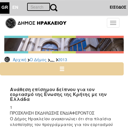
GR
EN
ΕΙΣΟΔΟΣ
Ο
Toggle
ΔΗΜΟΣ
navigati
Διακηρύξεις
-
Δημοπρασίες
Αρχείο
...
Αρχική
Ο Δήμος
2013
2026
2025
2024
Aνάθεση επίσημου δείπνου για τον
2023
εορτασμό της Ένωσης της Κρήτης με την
Ελλάδα
2022
1
2021
ΠΡΟΣΚΛΗΣΗ ΕΚΔΗΛΩΣΗΣ ΕΝΔΙΑΦΕΡΟΝΤΟΣ
2020
Ο Δήμος Ηρακλείου ανακοινώνει ότι στα πλαίσια
υλοποίησης του προγράμματος για τον εορτασμού
2019