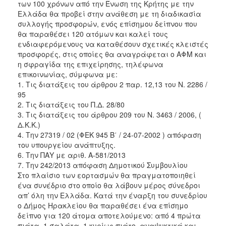
των 100 χρόνων από την Ένωση της Κρήτης με την
2018
Ελλάδα θα προβεί στην ανάθεση με τη διαδικασία
συλλογής προσφορών, ενός επίσημου δείπνου που
2017
θα παραθέσει 120 ατόμων και καλεί τους
2016
ενδιαφερόμενους να καταθέσουν σχετικές κλειστές
προσφορές, στις οποίες θα αναγράφεται ο ΑΦΜ και
2015
η σφραγίδα της επιχείρησης, τηλέφωνα
2013
επικοινωνίας, σύμφωνα με:
1. Τις διατάξεις του άρθρου 2 παρ. 12,13 του Ν. 2286 /
95
2. Τις διατάξεις του Π.Δ. 28/80
3. Τις διατάξεις του άρθρου 209 του Ν. 3463 / 2006, (
Ο
Δ.Κ.Κ.)
ΤΟΠΟΣ
4. Την 27319 / 02 (ΦΕΚ 945 Β΄ / 24-07-2002 ) απόφαση
ΜΑΣ
του υπουργείου ανάπτυξης.
6. Την ΠΑΥ με αριθ. Α-581/2013
ΠΟΛΙΤΙΣΜΟΣ
7. Tην 242/2013 απόφαση Δημοτικού Συμβουλίου
Στο πλαίσιο των εορτασμών θα πραγματοποιηθεί
ΑΝΘΕΚΤΙΚΗ
ένα συνέδριο στο οποίο θα λάβουν μέρος σύνεδροι
ΠΟΛΗ
απ’ όλη την Ελλάδα. Κατά την έναρξη του συνεδρίου
ο Δήμος Ηρακλείου θα παραθέσει ένα επίσημο
δείπνο για 120 άτομα αποτελούμενο: από 4 πρώτα
πιάτα, 1 σαλάτα, 1 κυρίως πιάτο, αναψυκτικά και