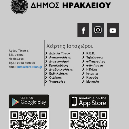
Χάρτης Ιστοχώρου
Αγίου Τίτου 1,
Δελτία Τύπου
Κ.Ε.Π.
Τ.Κ. 71202,
Ανακοινώσεις
Τηλέφωνα
Ηράκλειο
Διαγωνισμοί
e-Υπηρεσίες
Τηλ.: 2813-409000
Προσλήψεις
e-Αιτήματα
email:
info@heraklion.gr
Διαβουλεύσεις
Η Πόλη
Εκδηλώσεις
Ιστορία
Ο Δήμος
Κνωσός
Υπηρεσίες
Μουσεία