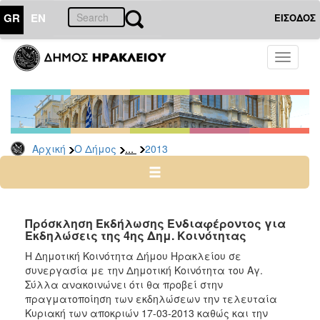
GR
EN
ΕΙΣΟΔΟΣ
Ο
Toggle
ΔΗΜΟΣ
navigati
Διακηρύξεις
-
Δημοπρασίες
Αρχείο
...
Αρχική
Ο Δήμος
2013
2026
2025
2024
Πρόσκληση Εκδήλωσης Ενδιαφέροντος για
2023
Εκδηλώσεις της 4ης Δημ. Κοινότητας
2022
Η Δημοτική Κοινότητα Δήμου Ηρακλείου σε
συνεργασία με την Δημοτική Κοινότητα του Αγ.
2021
Σύλλα ανακοινώνει ότι θα προβεί στην
2020
πραγματοποίηση των εκδηλώσεων την τελευταία
Κυριακή των αποκριών 17-03-2013 καθώς και την
2019