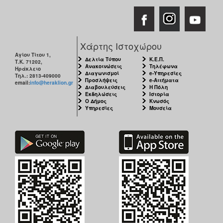
Χάρτης Ιστοχώρου
Αγίου Τίτου 1,
Δελτία Τύπου
Κ.Ε.Π.
Τ.Κ. 71202,
Ανακοινώσεις
Τηλέφωνα
Ηράκλειο
Διαγωνισμοί
e-Υπηρεσίες
Τηλ.: 2813-409000
Προσλήψεις
e-Αιτήματα
email:
info@heraklion.gr
Διαβουλεύσεις
Η Πόλη
Εκδηλώσεις
Ιστορία
Ο Δήμος
Κνωσός
Υπηρεσίες
Μουσεία