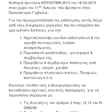
Καθαρά Δευτέρα ΚΟΥΛΟΥΜΑ 2013 την 18-03-2013
2018
ου
στον χώρο του 11
Λυκείου που βρίσκετε στην
Παπαπέτρου Γαβαλά..
2017
Για την πραγματοποίηση της εκδήλωσης αυτής πέρα
2016
από τους διάφορους χορηγούς που θα υπάρξουν θα
2015
χρειαστούν δαπάνες για την:
2013
Ηχητική κάλυψη των δυο εκδηλώσεων & την
αμοιβή πενταμελούς λαϊκού
συγκροτήματος.
Παρασκευή φασολάδας , μεταφορά &
σερβίρισμα της.
Ο
Προμήθεια & σερβίρισμα ποσότητας από
ΤΟΠΟΣ
Λαγάνες, τουρσί, χαλβά.
ΜΑΣ
Προμήθεια πλαστικών πιάτων , Ποτηριών ,
κουταλιών κ.λ.π.
ΠΟΛΙΤΙΣΜΟΣ
Καλούμε λοιπόν τους ενδιαφερόμενους να
καταθέσουν σχετικές κλειστές προσφορές για τα
ΑΝΘΕΚΤΙΚΗ
ΠΟΛΗ
παραπάνω σύμφωνα με:
Τις διατάξεις του άρθρου 2 παρ. 12,13 του Ν.
2286/95.