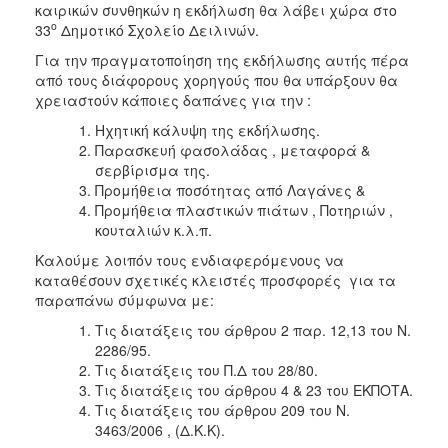
καιρικών συνθηκών η εκδήλωση θα λάβει χώρα στο
2018
ο
33
Δημοτικό Σχολείο Δειλινών.
2017
Για την πραγματοποίηση της εκδήλωσης αυτής πέρα
από τους διάφορους χορηγούς που θα υπάρξουν θα
2016
χρειαστούν κάποιες δαπάνες για την :
2015
Ηχητική κάλυψη της εκδήλωσης.
2013
Παρασκευή φασολάδας , μεταφορά &
σερβίρισμα της.
Προμήθεια ποσότητας από Λαγάνες &
Προμήθεια πλαστικών πιάτων , Ποτηριών ,
κουταλιών κ.λ.π.
Ο
ΤΟΠΟΣ
Καλούμε λοιπόν τους ενδιαφερόμενους να
ΜΑΣ
καταθέσουν σχετικές κλειστές προσφορές για τα
παραπάνω σύμφωνα με:
ΠΟΛΙΤΙΣΜΟΣ
Τις διατάξεις του άρθρου 2 παρ. 12,13 του Ν.
2286/95.
ΑΝΘΕΚΤΙΚΗ
Τις διατάξεις του Π.Δ του 28/80.
ΠΟΛΗ
Τις διατάξεις του άρθρου 4 & 23 του ΕΚΠΟΤΑ.
Τις διατάξεις του άρθρου 209 του Ν.
3463/2006 , (Δ.Κ.Κ).