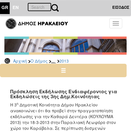
GR
EN
ΕΙΣΟΔΟΣ
Ο
Toggle
ΔΗΜΟΣ
navigati
Διακηρύξεις
-
Δημοπρασίες
Αρχείο
...
Αρχική
Ο Δήμος
2013
2026
2025
2024
Πρόσκληση Εκδήλωσης Ενδιαφέροντος για
2023
Εκδηλώσεις της 3ης Δημ.Κοινότητας
2022
η
Η 3
Δημοτική Κοινότητα Δήμου Ηρακλείου
ανακοινώνει ότι θα προβεί στην πραγματοποίηση
2021
εκδήλωσης για την Καθαρά Δευτέρα (ΚΟΥΛΟΥΜΑ
2020
2013) την 18-3-2013 στην Παραλιακή Λεωφόρο στον
χώρο του Καράβολα. Σε περίπτωση δυσμενών
2019