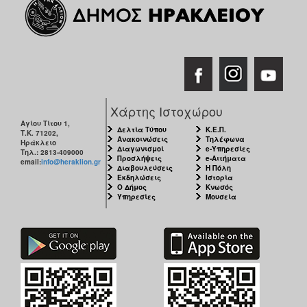
Χάρτης Ιστοχώρου
Αγίου Τίτου 1,
Δελτία Τύπου
Κ.Ε.Π.
Τ.Κ. 71202,
Ανακοινώσεις
Τηλέφωνα
Ηράκλειο
Διαγωνισμοί
e-Υπηρεσίες
Τηλ.: 2813-409000
Προσλήψεις
e-Αιτήματα
email:
info@heraklion.gr
Διαβουλεύσεις
Η Πόλη
Εκδηλώσεις
Ιστορία
Ο Δήμος
Κνωσός
Υπηρεσίες
Μουσεία