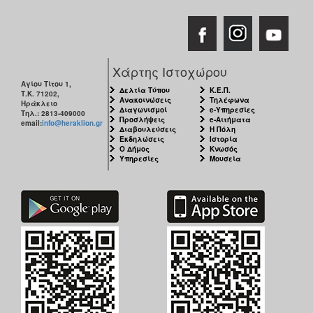
Χάρτης Ιστοχώρου
Αγίου Τίτου 1,
Δελτία Τύπου
Κ.Ε.Π.
Τ.Κ. 71202,
Ανακοινώσεις
Τηλέφωνα
Ηράκλειο
Διαγωνισμοί
e-Υπηρεσίες
Τηλ.: 2813-409000
Προσλήψεις
e-Αιτήματα
email:
info@heraklion.gr
Διαβουλεύσεις
Η Πόλη
Εκδηλώσεις
Ιστορία
Ο Δήμος
Κνωσός
Υπηρεσίες
Μουσεία