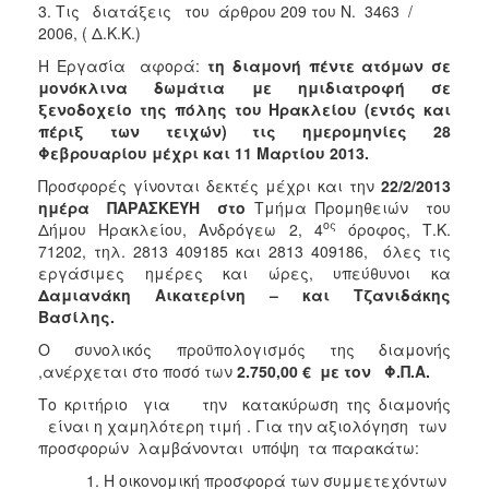
3. Τις διατάξεις του άρθρου 209 του Ν. 3463 /
2006, ( Δ.Κ.Κ.)
Η Εργασία αφορά:
τη διαμονή πέντε ατόμων σε
μονόκλινα δωμάτια με ημιδιατροφή σε
ξενοδοχείο της πόλης του Ηρακλείου (εντός και
πέριξ των τειχών) τις ημερομηνίες 28
Φεβρουαρίου μέχρι και 11 Μαρτίου 2013.
Προσφορές γίνονται δεκτές μέχρι και την
22/2/2013
ημέρα ΠΑΡΑΣΚΕΥΗ στο
Τμήμα Προμηθειών του
ος
Δήμου Ηρακλείου, Ανδρόγεω 2, 4
όροφος, Τ.Κ.
71202, τηλ. 2813 409185 και 2813 409186, όλες τις
εργάσιμες ημέρες και ώρες, υπεύθυνοι κα
Δαμιανάκη Αικατερίνη – και Τζανιδάκης
Βασίλης.
Ο συνολικός προϋπολογισμός της διαμονής
,ανέρχεται στο ποσό των
2.750,00
€
με τον Φ.Π.Α.
Το κριτήριο για την κατακύρωση της διαμονής
είναι η χαμηλότερη τιμή . Για την αξιολόγηση των
προσφορών λαμβάνονται υπόψη τα παρακάτω:
Η οικονομική προσφορά των συμμετεχόντων