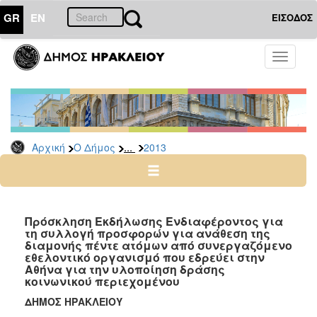
GR
EN
ΕΙΣΟΔΟΣ
Ο
Toggle
ΔΗΜΟΣ
navigati
Διακηρύξεις
-
Δημοπρασίες
Αρχείο
...
Αρχική
Ο Δήμος
2013
2026
2025
2024
Πρόσκληση Εκδήλωσης Ενδιαφέροντος για
2023
τη συλλογή προσφορών για ανάθεση της
διαμονής πέντε ατόμων από συνεργαζόμενο
2022
εθελοντικό οργανισμό που εδρεύει στην
Αθήνα για την υλοποίηση δράσης
2021
κοινωνικού περιεχομένου
2020
ΔΗΜΟΣ ΗΡΑΚΛΕΙΟΥ
2019