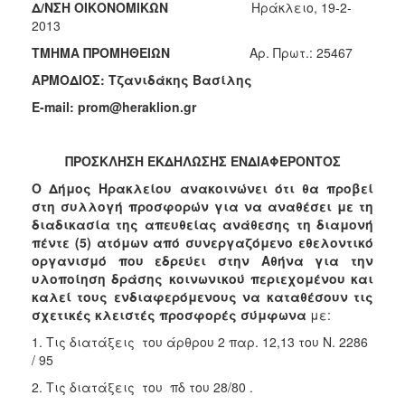
Δ/ΝΣΗ ΟΙΚΟΝΟΜΙΚΩΝ
Ηράκλειο, 19-2-
2018
2013
2017
ΤΜΗΜΑ ΠΡΟΜΗΘΕΙΩΝ
Αρ. Πρωτ.: 25467
2016
ΑΡΜΟΔΙΟΣ: Τζανιδάκης Βασίλης
2015
E-mail: prom@heraklion.gr
2013
ΠΡΟΣΚΛΗΣΗ ΕΚΔΗΛΩΣΗΣ ΕΝΔΙΑΦΕΡΟΝΤΟΣ
Ο Δήμος Ηρακλείου ανακοινώνει ότι θα προβεί
στη συλλογή προσφορών για να αναθέσει με τη
Ο
διαδικασία της απευθείας ανάθεσης τη διαμονή
ΤΟΠΟΣ
πέντε (5) ατόμων από συνεργαζόμενο εθελοντικό
ΜΑΣ
οργανισμό που εδρεύει στην Αθήνα για την
υλοποίηση δράσης κοινωνικού περιεχομένου
και
ΠΟΛΙΤΙΣΜΟΣ
καλεί τους ενδιαφερόμενους να καταθέσουν τις
σχετικές κλειστές προσφορές σύμφωνα
με:
ΑΝΘΕΚΤΙΚΗ
ΠΟΛΗ
1. Τις διατάξεις του άρθρου 2 παρ. 12,13 του Ν. 2286
/ 95
2. Τις διατάξεις του πδ του 28/80 .