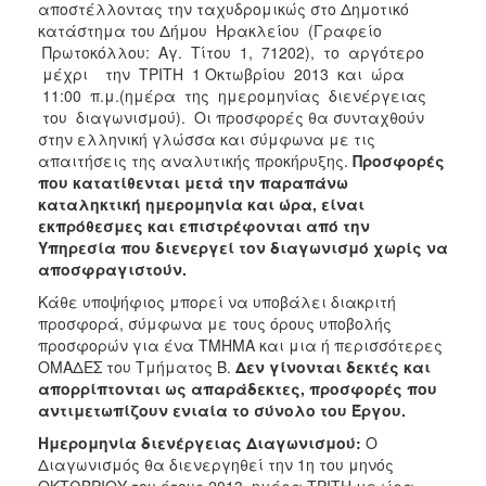
αποστέλλοντας την ταχυδρομικώς στο Δημοτικό
κατάστημα του Δήμου Ηρακλείου (Γραφείο
Πρωτοκόλλου: Αγ. Τίτου 1, 71202), το αργότερο
μέχρι την ΤΡΙΤΗ 1 Οκτωβρίου 2013 και ώρα
11:00 π.μ.(ημέρα της ημερομηνίας διενέργειας
του διαγωνισμού). Οι προσφορές θα συνταχθούν
στην ελληνική γλώσσα και σύμφωνα με τις
απαιτήσεις της αναλυτικής προκήρυξης.
Προσφορές
που κατατίθενται μετά την παραπάνω
καταληκτική ημερομηνία και ώρα, είναι
εκπρόθεσμες και επιστρέφονται από την
Υπηρεσία που διενεργεί τον διαγωνισμό χωρίς να
αποσφραγιστούν.
Κάθε υποψήφιος μπορεί να υποβάλει διακριτή
προσφορά, σύμφωνα με τους όρους υποβολής
προσφορών για ένα ΤΜΗΜΑ και μια ή περισσότερες
ΟΜΑΔΕΣ του Τμήματος Β.
Δεν γίνονται δεκτές και
απορρίπτονται ως απαράδεκτες, προσφορές που
αντιμετωπίζουν ενιαία το σύνολο του Έργου.
Ημερομηνία διενέργειας Διαγωνισμού:
Ο
Διαγωνισμός θα διενεργηθεί την 1η του μηνός
ΟΚΤΩΒΡΙΟΥ του έτους 2013, ημέρα TΡΙΤΗ με ώρα