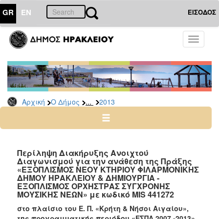
GR
EN
ΕΙΣΟΔΟΣ
Ο
Toggle
ΔΗΜΟΣ
navigati
Διακηρύξεις
-
Δημοπρασίες
Αρχείο
...
Αρχική
Ο Δήμος
2013
2026
2025
2024
Περίληψη Διακήρυξης Aνοιχτού
2023
Διαγωνισμού για την ανάθεση της Πράξης
«ΕΞΟΠΛΙΣΜΟΣ ΝΕΟΥ ΚΤΗΡΙΟΥ ΦΙΛΑΡΜΟΝΙΚΗΣ
2022
ΔΗΜΟΥ ΗΡΑΚΛΕΙΟΥ & ΔΗΜΙΟΥΡΓΙΑ -
ΕΞΟΠΛΙΣΜΟΣ ΟΡΧΗΣΤΡΑΣ ΣΥΓΧΡΟΝΗΣ
2021
ΜΟΥΣΙΚΗΣ ΝΕΩΝ» με κωδικό MIS 441272
2020
στο πλαίσιο του Ε. Π. «Κρήτη & Νήσοι Αιγαίου»,
2019
της προγραμματικής περιόδου «ΕΣΠΑ 2007 -2013»,