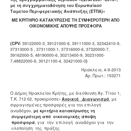
με τη συγχρηματοδότηση του Ευρωπαϊκού
2018
Ταμείου Περιφερειακής Α
νάπτυξης (ΕΤΠΑ)»
2017
Μ
Ε ΚΡΙΤΗΡΙΟ ΚΑΤΑΚΥΡΩΣΗΣ ΤΗ ΣΥΜΦΕΡΟΤΕΡΗ ΑΠΟ
2016
ΟΙΚΟΝΟΜΙΚΗΣ ΑΠΟΨΗΣ ΠΡΟΣΦΟΡΑ
2015
2013
(
CPV
:
39122000-3, 39121000-6, 39111000-3, 32342410-9,
37313000-5 , 37311000-1, 37316000-6, 37320000-7,
39162000-5, 48190000-6, 30213400-9, 30231000-
7,48822000-6, 30121100-4, 32421000-0
)
Ηράκλειο, 4-9-2013
Ο
ΤΟΠΟΣ
Αρ. Πρωτ.: 153271
ΜΑΣ
ΠΟΛΙΤΙΣΜΟΣ
Ο Δήμος Ηρακλείου Κρήτης, με διεύθυνση Αγ. Τίτου 1,
Τ.Κ. 712 02, προκηρύσσει
Ανοικτό Διαγωνισμό
με
σφραγισμένες προσφορές για την επιλογή
ΑΝΘΕΚΤΙΚΗ
ΠΟΛΗ
αναδόχου,
με κριτήριο κατακύρωσης τη
συμφερότερη από οικονομικής άποψη
προσφορά
, για την επιλογή αναδόχου για την
υλοποίηση της πράξης