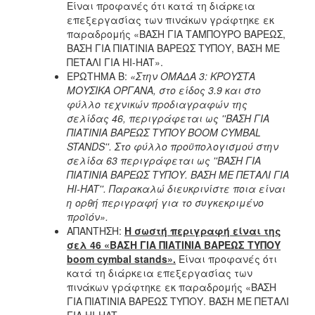
Είναι προφανές ότι κατά τη διάρκεια
επεξεργασίας των πινάκων γράφτηκε εκ
παραδρομής «ΒΑΣΗ ΓΙΑ ΤΑΜΠΟΥΡΟ ΒΑΡΕΩΣ,
ΒΑΣΗ ΓΙΑ ΠΙΑΤΙΝΙΑ ΒΑΡΕΩΣ ΤΥΠΟΥ, ΒΑΣΗ ΜΕ
ΠΕΤΑΛΙ ΓΙΑ HI-HAT».
ΕΡΩΤΗΜΑ Β:
«Στην ΟΜΑΔΑ 3: ΚΡΟΥΣΤΑ
ΜΟΥΣΙΚΑ ΟΡΓΑΝΑ, στο είδος 3.9 και στο
φύλλο τεχνικών προδιαγραφών της
σελίδας 46, περιγράφεται ως ''ΒΑΣΗ ΓΙΑ
ΠΙΑΤΙΝΙΑ ΒΑΡΕΩΣ ΤΥΠΟΥ BOOM CYMBAL
STANDS''. Στο φύλλο προϋπολογισμού στην
σελίδα 63 περιγράφεται ως ''ΒΑΣΗ ΓΙΑ
ΠΙΑΤΙΝΙΑ ΒΑΡΕΩΣ ΤΥΠΟΥ. ΒΑΣΗ ΜΕ ΠΕΤΑΛΙ ΓΙΑ
HI-HAT''. Παρακαλώ διευκρινίστε ποια είναι
η ορθή περιγραφή για το συγκεκριμένο
προϊόν».
ΑΠΑΝΤΗΣΗ:
Η σωστή περιγραφή είναι της
σελ 46 «ΒΑΣΗ ΓΙΑ ΠΙΑΤΙΝΙΑ ΒΑΡΕΩΣ ΤΥΠΟΥ
boom
cymbal
stands
».
Είναι προφανές ότι
κατά τη διάρκεια επεξεργασίας των
πινάκων γράφτηκε εκ παραδρομής «ΒΑΣΗ
ΓΙΑ ΠΙΑΤΙΝΙΑ ΒΑΡΕΩΣ ΤΥΠΟΥ. ΒΑΣΗ ΜΕ ΠΕΤΑΛΙ
ΓΙΑ HI-HAT».