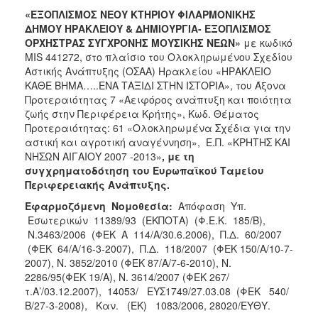
«ΕΞΟΠΛΙΣΜΟΣ ΝΕΟΥ ΚΤΗΡΙΟΥ ΦΙΛΑΡΜΟΝΙΚΗΣ
ΔΗΜΟΥ ΗΡΑΚΛΕΙΟΥ & ΔΗΜΙΟΥΡΓΙΑ- ΕΞΟΠΛΙΣΜΟΣ
ΟΡΧΗΣΤΡΑΣ ΣΥΓΧΡΟΝΗΣ ΜΟΥΣΙΚΗΣ ΝΕΩΝ»
με κωδικό
MIS 441272, στο πλαίσιο του Ολοκληρωμένου Σχεδίου
Αστικής Ανάπτυξης (ΟΣΑΑ) Ηρακλείου «ΗΡΑΚΛΕΙΟ
ΚΑΘΕ ΒΗΜΑ…..ΕΝΑ ΤΑΞΙΔΙ ΣΤΗΝ ΙΣΤΟΡΙΑ», του Άξονα
Προτεραιότητας 7 «Αειφόρος ανάπτυξη και ποιότητα
ζωής στην Περιφέρεια Κρήτης», Κωδ. Θέματος
Προτεραιότητας: 61 «Ολοκληρωμένα Σχέδια για την
αστική και αγροτική αναγέννηση», Ε.Π. «ΚΡΗΤΗΣ ΚΑΙ
ΝΗΣΩΝ ΑΙΓΑΙΟΥ 2007 -2013»
, με τη
συγχρηματοδότηση του Ευρωπαϊκού Ταμείου
Περιφερειακής Ανάπτυξης.
Ε
φ
αρμοζόμενη Νομοθεσία:
Απόφαση Υπ.
Εσωτερικών 11389/93 (ΕΚΠΟΤΑ) (Φ.Ε.Κ. 185/Β),
Ν.3463/2006 (ΦΕΚ Α 114/Α/30.6.2006), Π.Δ. 60/2007
(ΦΕΚ 64/Α/16-3-2007), Π.Δ. 118/2007 (ΦΕΚ 150/Α/10-7-
2007), Ν. 3852/2010 (ΦΕΚ 87/Α/7-6-2010), Ν.
2286/95(ΦΕΚ 19/Α), Ν. 3614/2007 (ΦΕΚ 267/
τ.Α’/03.12.2007), 14053/ ΕΥΣ1749/27.03.08 (ΦΕΚ 540/
Β/27-3-2008), Καν. (ΕΚ) 1083/2006, 28020/ΕΥΘΥ.