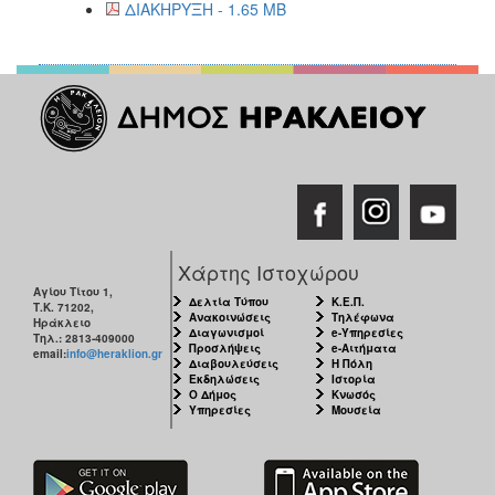
ΔΙΑΚΗΡΥΞΗ - 1.65 MB
Χάρτης Ιστοχώρου
Αγίου Τίτου 1,
Δελτία Τύπου
Κ.Ε.Π.
Τ.Κ. 71202,
Ανακοινώσεις
Τηλέφωνα
Ηράκλειο
Διαγωνισμοί
e-Υπηρεσίες
Τηλ.: 2813-409000
Προσλήψεις
e-Αιτήματα
email:
info@heraklion.gr
Διαβουλεύσεις
Η Πόλη
Εκδηλώσεις
Ιστορία
Ο Δήμος
Κνωσός
Υπηρεσίες
Μουσεία