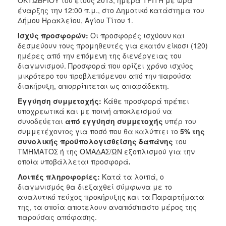
έναρξης την 12:00 π.μ., στο Δημοτικό κατάστημα του
Δήμου Ηρακλείου, Αγίου Τίτου 1.
Ισχύς προσφορών:
Οι προσφορές ισχύουν και
δεσμεύουν τους προμηθευτές για εκατόν είκοσι (120)
ημέρες από την επόμενη της διενέργειας του
διαγωνισμού. Προσφορά που ορίζει χρόνο ισχύος
μικρότερο του προβλεπόμενου από την παρούσα
διακήρυξη, απορρίπτεται ως απαράδεκτη.
Ε
γγ
ύ
ηση συμμετοχής:
Κάθε προσφορά πρέπει
υποχρεωτικά και με ποινή αποκλεισμού να
συνοδεύεται
από εγγύηση συμμετοχής
υπέρ του
συμμετέχοντος για ποσό που θα καλύπτει το
5% της
συνολικής προϋπολογισθείσης δαπάνης
του
ΤΜΗΜΑΤΟΣ ή της ΟΜΑΔΑΣ/ΩΝ εξοπλισμού για την
οποία υποβάλλεται προσφορά
.
Λ
οιπές πληροφορίες:
Κατά τα λοιπά, ο
διαγωνισμός θα διεξαχθεί σύμφωνα με το
αναλυτικό τεύχος προκήρυξης και τα Παραρτήματα
της, τα οποία αποτελουν αναπόσπαστο μέρος της
παρούσας απόφασης.