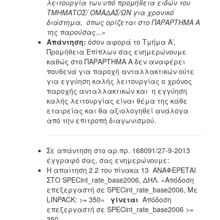
λειτουργία των υπό προμήθεια ειδών του
ΤΜΗΜΑΤΟΣ/ ΟΜΑΔΑΣ/ΩΝ για χρονικό
διάστημα, όπως ορίζεται στο ΠΑΡΑΡΤΗΜΑ Α
της παρούσας...»
Απάντηση:
όσον αφορά το Τμήμα Α’,
Προμήθεια Επίπλων σας ενημερώνουμε
καθώς στο ΠΑΡΑΡΤΗΜΑ Α δεν αναφέρει
πουθενά για παροχή ανταλλακτικών ούτε
για εγγύηση καλής λειτουργίας ο χρόνος
παροχής ανταλλακτικών και η εγγύηση
καλής λειτουργίας είναι θέμα της κάθε
εταιρείας και θα αξιολογηθεί ανάλογα
από την επιτροπή διαγωνισμού.
Σε απάντηση στο αρ.πρ. 168091/27-9-2013
έγγραφό σας, σας ενημερώνουμε:
Η απαίτηση 2.2 του πίνακα 13 AΝΑΦΕΡΕΤΑΙ
ΣΤΟ SPECint_rate_base2006, ΔΗΛ. «Απόδοση
επεξεργαστή σε SPECint_rate_base2006, Με
LINPACK: >= 350»
γίνεται
Απόδοση
επεξεργαστή σε SPECint_rate_base2006 >=
350