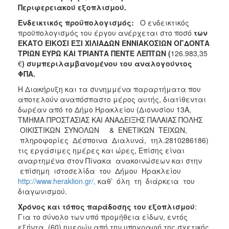
Περιφερειακού εξοπλισμού.
Ε
ν
δε
ι
κ
τικός προϋπολογισμός:
Ο ενδεικτικός
προϋπολογισμός του έργου ανέρχεται στο ποσό
των
ΕΚΑΤΟ ΕΙΚΟΣΙ ΕΞΙ ΧΙΛΙΑΔΩΝ ΕΝΝΙΑΚΟΣΙΩΝ ΟΓΔΟΝΤΑ
ΤΡΙΩΝ ΕΥΡΩ ΚΑΙ ΤΡΙΑΝΤΑ ΠΕΝΤΕ ΛΕΠΤΩΝ (
126.983,35
€
) συμπεριλαμβανομένου του αναλογούντος
ΦΠΑ.
Η Διακήρυξη και τα συνημμένα παραρτήματα που
αποτελούν αναπόσπαστο μέρος αυτής, διατίθενται
δωρέαν από το Δήμο Ηρακλείου (Διονυσίου 13Α,
ΤΜΗΜΑ ΠΡΟΣΤΑΣΙΑΣ ΚΑΙ ΑΝΑΔΕΙΞΗΣ ΠΑΛΑΙΑΣ ΠΟΛΗΣ
ΟΙΚΙΣΤΙΚΩΝ ΣΥΝΟΛΩΝ & ΕΝΕΤΙΚΩΝ ΤΕΙΧΩΝ,
πληροφορίες Δέσποινα Διαλυνά, τηλ.2810286186)
τις εργάσιμες ημέρες και ώρες, Επίσης είναι
αναρτημένα στον Πίνακα ανακοινώσεων και στην
επίσημη ιστοσελίδα του Δήμου Ηρακλείου
http://www.heraklion.gr/,
καθ’ όλη τη διάρκεια του
διαγωνισμού.
Χρ
όνος και τόπος παράδοσης του εξοπλισμού
:
Για το σύνολο των υπό προμήθεια είδων, εντός
εξήντα (60) ημερών από την υπογραφή της σχετικής