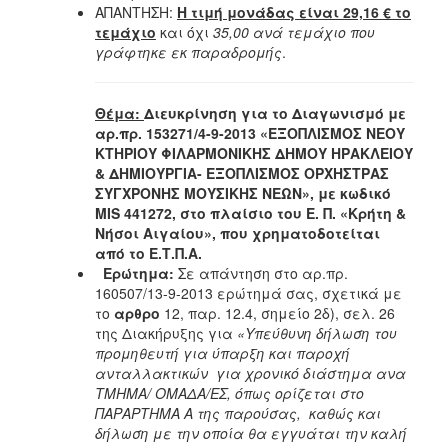
ΑΠΑΝΤΗΣΗ:
Η τιμή μονάδας είναι 29,16 € το
τεμάχιο
και όχι
35,00 ανά τεμάχιο που
γράφτηκε εκ παραδρομής
.
Θέμα:
Διευκρίνηση για το Διαγωνισμό με
αρ.πρ. 153271/4-9-2013 «ΕΞΟΠΛΙΣΜΟΣ ΝΕΟΥ
ΚΤΗΡΙΟΥ ΦΙΛΑΡΜΟΝΙΚΗΣ ΔΗΜΟΥ ΗΡΑΚΛΕΙΟΥ
& ΔΗΜΙΟΥΡΓΙΑ- ΕΞΟΠΛΙΣΜΟΣ ΟΡΧΗΣΤΡΑΣ
ΣΥΓΧΡΟΝΗΣ ΜΟΥΣΙΚΗΣ ΝΕΩΝ», με κωδικό
MIS 441272, στο πλαίσιο του Ε. Π. «Κρήτη &
Νήσοι Αιγαίου», που χρηματοδοτείται
από το Ε.
Τ.Π.Α.
Eρώτημα:
Σε απάντηση στο αρ.πρ.
160507/13-9-2013 ερώτημά σας, σχετικά με
το
αρθρο
12, παρ. 12.4, σημείο 2δ), σελ. 26
της Διακήρυξης για
«Υπεύθυνη δήλωση του
προμηθευτή για ύπαρξη και παροχή
ανταλλακτικών για χρονικό διάστημα ανα
ΤΜΗΜΑ/ ΟΜΑΔΑ/ΕΣ, όπως ορίζεται στο
ΠΑΡΑΡΤΗΜΑ Α της παρούσας, καθώς και
δήλωση με την οποία θα εγγυάται την καλή