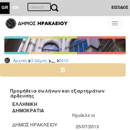
GR
EN
ΕΙΣΟΔΟΣ
Ο
Toggle
ΔΗΜΟΣ
navigati
Διακηρύξεις
-
Δημοπρασίες
Αρχείο
...
Αρχική
Ο Δήμος
2013
2026
2025
2024
Προμήθεια σωλήνων και εξαρτημάτων
2023
άρδευσης
2022
ΕΛΛΗΝΙΚΗ
ΔΗΜΟΚΡΑΤΙΑ
2021
Ηράκλειο
2020
ΔΗΜΟΣ ΗΡΑΚΛΕΙΟΥ
25/07/2013
2019