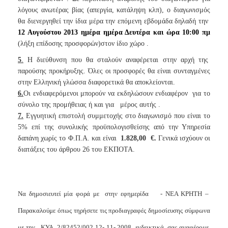
λόγους ανωτέρας βίας (απεργία, κατάληψη κλπ), ο διαγωνισμός
θα διενεργηθεί την ίδια μέρα την επόμενη εβδομάδα δηλαδή την
12 Αυγούστου 2013 ημέρα ημέρα Δευτέρα και ώρα 10:00 πμ
(λήξη επίδοσης προσφορών)στον ίδιο χώρο .
5
.
Η διεύθυνση που θα σταλούν αναφέρεται στην αρχή της
παρούσης προκήρυξης. Όλες οι προσφορές θα είναι συνταγμένες
στην Ελληνική γλώσσα διαφορετικά θα αποκλείονται.
6.
Οι ενδιαφερόμενοι μπορούν να εκδηλώσουν ενδιαφέρον
για το
σύνολο της προμήθειας ή και για
μέρος αυτής .
7.
Εγγυητική επιστολή συμμετοχής στο διαγωνισμό που είναι το
5% επί της συνολικής προϋπολογισθείσης από την Υπηρεσία
δαπάνη χωρίς το Φ.Π.Α. και είναι
1.828,00
€
.
Γενικά ισχύουν οι
διατάξεις του άρθρου 26 του ΕΚΠΟΤΑ.
Να δημοσιευτεί μία φορά με
στην εφημερίδα
- ΝΕΑ ΚΡΗΤΗ –
Παρακαλούμε όπως τηρήσετε τις προδιαγραφές δημοσίευσης σύμφωνα
με την
ΚΥΑ
2/82452/002 12- 11- 2008
ενδεικτικά
σας αναφέρομε