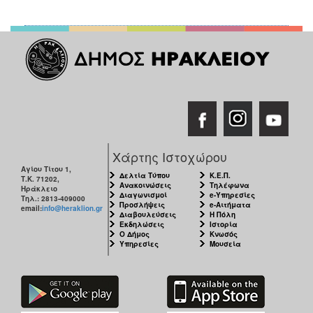
Χάρτης Ιστοχώρου
Αγίου Τίτου 1,
Δελτία Τύπου
Κ.Ε.Π.
Τ.Κ. 71202,
Ανακοινώσεις
Τηλέφωνα
Ηράκλειο
Διαγωνισμοί
e-Υπηρεσίες
Τηλ.: 2813-409000
Προσλήψεις
e-Αιτήματα
email:
info@heraklion.gr
Διαβουλεύσεις
Η Πόλη
Εκδηλώσεις
Ιστορία
Ο Δήμος
Κνωσός
Υπηρεσίες
Μουσεία