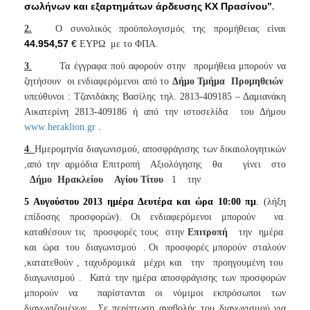
σωλήνων και εξαρτημάτων άρδευσης ΚΧ Πρασίνου”
.
2.
Ο συνολικός προϋπολογισμός της προμήθειας είναι
44.954,57
€
ΕΥΡΩ
με το ΦΠΑ.
3
.
Τα έγγραφα πού αφορούν στην
προμήθεια μπορούν να
ζητήσουν
οι ενδιαφερόμενοι από το
Δήμο Τμήμα
Προμηθειών
υπεύθυνοι : Τζανιδάκης Βασίλης τηλ. 2813-409185 – Δαμιανάκη
Αικατερίνη 2813-409186 ή από την ιστοσελίδα
του Δήμου
www
.
heraklion
.
gr
.
4
.
Ημερομηνία διαγωνισμού, αποσφράγισης των δικαιολογητικών
,από την αρμόδια Επιτροπή
Αξιολόγησης
θα
γίνει
στο
Δήμο
Ηρακλείου
Αγίου Τίτου
1
την
.
5 Αυγούστου 2013 ημέρα Δευτέρα και ώρα 10:00 πμ
(λήξη
επίδοσης προσφορών). Οι ενδιαφερόμενοι μπορούν
να
καταθέσουν τις
προσφορές τους
στην
Επιτροπή
την
ημέρα
και
ώρα
του
διαγωνισμού
. Οι
προσφορές μπορούν
σταλούν
,κατατεθούν , ταχυδρομικά
μέχρι και
την
προηγουμένη του
διαγωνισμού .
Κατά την ημέρα αποσφράγισης των προσφορών
μπορούν να
παρίστανται οι νόμιμοι εκπρόσωποι των
διαγωνιζομένων . Σε περίπτωση αναβολής του διαγωνισμού για