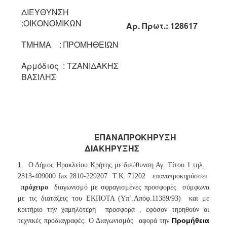
ΔΙΕΥΘΥΝΣΗ
2018
:ΟΙΚΟΝΟΜΙΚΩΝ
A
ρ. Πρωτ.:
128617
2017
2016
ΤΜΗΜΑ
: ΠΡΟΜΗΘΕΙΩΝ
2015
Αρμόδιος
: ΤΖΑΝΙΔΑΚΗΣ
2013
ΒΑΣΙΛΗΣ
Ο
ΤΟΠΟΣ
ΕΠΑΝΑΠΡΟΚΗΡΥΞΗ
ΜΑΣ
ΔΙΑΚΗΡΥΞΗΣ
ΠΟΛΙΤΙΣΜΟΣ
1
.
Ο Δήμος Ηρακλείου Κρήτης με διεύθυνση Αγ. Τίτου 1 τηλ.
2813-409000 fax 2810-229207
Τ.Κ. 71202
επαναπροκηρύσσει
ΑΝΘΕΚΤΙΚΗ
πρόχειρο
διαγωνισμό με σφραγισμένες προσφορές
σύμφωνα
ΠΟΛΗ
με τις διατάξεις του ΕΚΠΟΤΑ (Υπ΄.Απόφ.11389/93)
και με
κριτήριο την χαμηλότερη
προσφορά , εφόσον τηρηθούν οι
Προμήθεια
τεχνικές προδιαγραφές. Ο Διαγωνισμός
αφορά
την