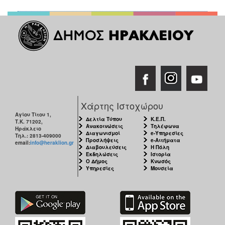
Χάρτης Ιστοχώρου
Αγίου Τίτου 1,
Δελτία Τύπου
Κ.Ε.Π.
Τ.Κ. 71202,
Ανακοινώσεις
Τηλέφωνα
Ηράκλειο
Διαγωνισμοί
e-Υπηρεσίες
Τηλ.: 2813-409000
Προσλήψεις
e-Αιτήματα
email:
info@heraklion.gr
Διαβουλεύσεις
Η Πόλη
Εκδηλώσεις
Ιστορία
Ο Δήμος
Κνωσός
Υπηρεσίες
Μουσεία