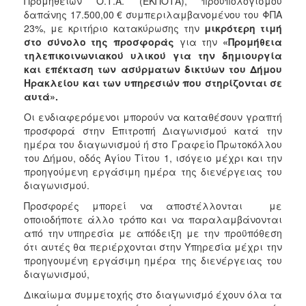
Προμηθειών Ο.Τ.Α. (ΕΚΠΟΤΑ), προϋπολογισμού
δαπάνης 17.500,00 € συμπεριλαμβανομένου του ΦΠΑ
2018
23%, με κριτήριο κατακύρωσης την
μικρότερη τιμή
2017
στο σύνολο της προσφοράς
για την
«Προμήθεια
τηλεπικοινωνιακού υλικού για την δημιουργία
2016
και επέκταση των ασύρματων δικτύων του Δήμου
2015
Ηρακλείου και των υπηρεσιών που στηρίζονται σε
αυτά».
2013
Οι ενδιαφερόμενοι μπορούν να καταθέσουν γραπτή
προσφορά στην Επιτροπή Διαγωνισμού κατά την
ημέρα του διαγωνισμού ή στο Γραφείο Πρωτοκόλλου
του Δήμου, οδός Αγίου Τίτου 1, ισόγειο μέχρι και την
Ο
προηγούμενη εργάσιμη ημέρα της διενέργειας του
ΤΟΠΟΣ
διαγωνισμού.
ΜΑΣ
Προσφορές μπορεί να αποστέλλονται με
ΠΟΛΙΤΙΣΜΟΣ
οποιοδήποτε άλλο τρόπο και να παραλαμβάνονται
από την υπηρεσία με απόδειξη με την προϋπόθεση
ότι αυτές θα περιέρχονται στην Υπηρεσία μέχρι την
ΑΝΘΕΚΤΙΚΗ
ΠΟΛΗ
προηγουμένη εργάσιμη ημέρα της διενέργειας του
διαγωνισμού,
Δικαίωμα συμμετοχής στο διαγωνισμό έχουν όλα τα