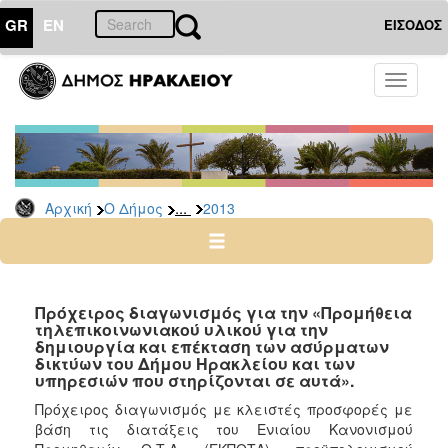
GR
EN
ΕΙΣΟΔΟΣ
Ο
Toggle
ΔΗΜΟΣ
navigati
Διακηρύξεις
-
Δημοπρασίες
Αρχείο
...
Αρχική
Ο Δήμος
2013
2026
2025
2024
Πρόχειρος διαγωνισμός για την «Προμήθεια
2023
τηλεπικοινωνιακού υλικού για την
δημιουργία και επέκταση των ασύρματων
2022
δικτύων του Δήμου Ηρακλείου και των
υπηρεσιών που στηρίζονται σε αυτά».
2021
Πρόχειρος διαγωνισμός με κλειστές προσφορές με
2020
βάση τις διατάξεις του Ενιαίου Κανονισμού
2019