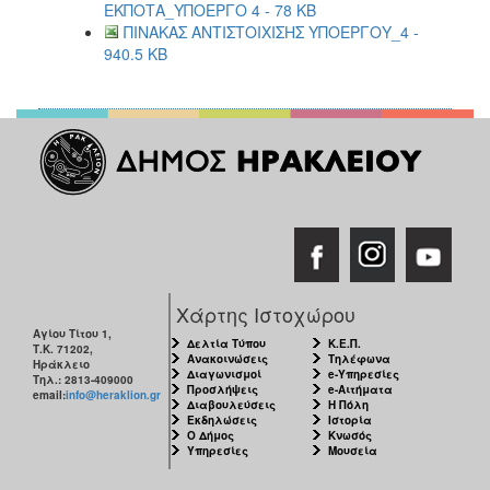
ΕΚΠΟΤΑ_ΥΠΟΕΡΓΟ 4 - 78 KB
ΠΙΝΑΚΑΣ ΑΝΤΙΣΤΟΙΧΙΣΗΣ ΥΠΟΕΡΓΟΥ_4 -
940.5 KB
Χάρτης Ιστοχώρου
Αγίου Τίτου 1,
Δελτία Τύπου
Κ.Ε.Π.
Τ.Κ. 71202,
Ανακοινώσεις
Τηλέφωνα
Ηράκλειο
Διαγωνισμοί
e-Υπηρεσίες
Τηλ.: 2813-409000
Προσλήψεις
e-Αιτήματα
email:
info@heraklion.gr
Διαβουλεύσεις
Η Πόλη
Εκδηλώσεις
Ιστορία
Ο Δήμος
Κνωσός
Υπηρεσίες
Μουσεία