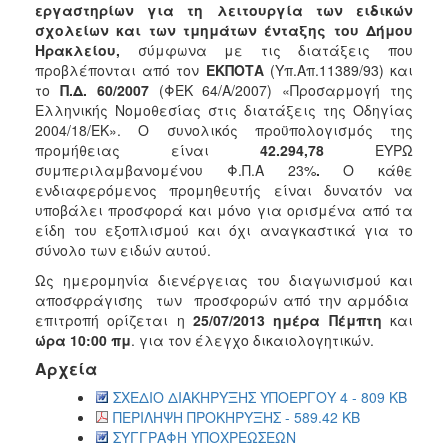
εργαστηρίων για τη λειτουργία των ειδικών
2018
σχολείων και των τμημάτων ένταξης του Δήμου
Ηρακλείου,
σύμφωνα με τις διατάξεις που
2017
προβλέπονται από τον
ΕΚΠΟΤΑ
(Υπ.Απ.11389/93) και
2016
το
Π.Δ. 60/2007
(ΦΕΚ 64/Α/2007) «Προσαρμογή της
Ελληνικής Νομοθεσίας στις διατάξεις της Οδηγίας
2015
2004/18/ΕΚ». Ο συνολικός προϋπολογισμός της
2013
προμήθειας είναι
42.294,78
ΕΥΡΩ
συμπεριλαμβανομένου Φ.Π.Α 23%
.
Ο κάθε
ενδιαφερόμενος προμηθευτής είναι δυνατόν να
υποβάλει προσφορά και μόνο για ορισμένα από τα
είδη του εξοπλισμού και όχι αναγκαστικά για το
Ο
σύνολο των ειδών αυτού.
ΤΟΠΟΣ
ΜΑΣ
Ως ημερομηνία διενέργειας του διαγωνισμού και
αποσφράγισης των προσφορών από την αρμόδια
ΠΟΛΙΤΙΣΜΟΣ
επιτροπή ορίζεται η
25/07/2013 ημέρα Πέμπτη
και
ώρα 10:00 πμ
. για τον έλεγχο δικαιολογητικών.
ΑΝΘΕΚΤΙΚΗ
Αρχεία
ΠΟΛΗ
ΣΧΕΔΙΟ ΔΙΑΚΗΡΥΞΗΣ ΥΠΟΕΡΓΟΥ 4 - 809 KB
ΠΕΡΙΛΗΨΗ ΠΡΟΚΗΡΥΞΗΣ - 589.42 KB
ΣΥΓΓΡΑΦΗ ΥΠΟΧΡΕΩΣΕΩΝ