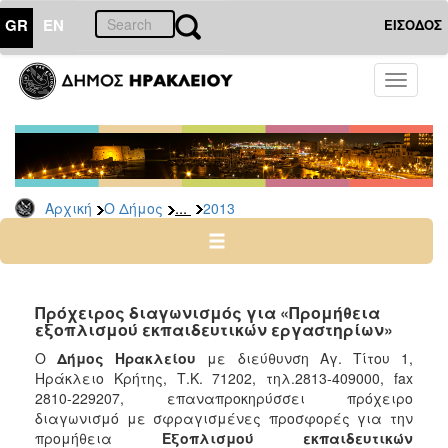
GR
EN
ΕΙΣΟΔΟΣ
Ο
Toggle
ΔΗΜΟΣ
navigati
Διακηρύξεις
-
Δημοπρασίες
Αρχείο
...
Αρχική
Ο Δήμος
2013
2026
2025
2024
Πρόχειρος διαγωνισμός για «Προμήθεια
2023
εξοπλισμού εκπαιδευτικών εργαστηρίων»
2022
Ο
Δήμος Ηρακλείου
με διεύθυνση Αγ. Τίτου 1,
Ηράκλειο Κρήτης, Τ.Κ. 71202, τηλ.2813-409000, fax
2021
2810-229207, επαναπροκηρύσσει πρόχειρο
2020
διαγωνισμό με σφραγισμένες προσφορές για την
προμήθεια
Εξοπλισμού εκπαιδευτικών
2019