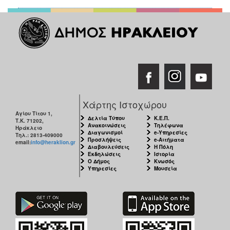
Χάρτης Ιστοχώρου
Αγίου Τίτου 1,
Δελτία Τύπου
Κ.Ε.Π.
Τ.Κ. 71202,
Ανακοινώσεις
Τηλέφωνα
Ηράκλειο
Διαγωνισμοί
e-Υπηρεσίες
Τηλ.: 2813-409000
Προσλήψεις
e-Αιτήματα
email:
info@heraklion.gr
Διαβουλεύσεις
Η Πόλη
Εκδηλώσεις
Ιστορία
Ο Δήμος
Κνωσός
Υπηρεσίες
Μουσεία