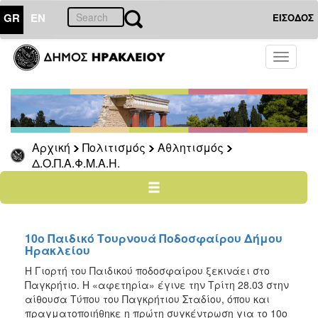
GR
EN
ΕΙΣΟΔΟΣ
ΠΟΛΙΤΙΣΜΟΣ
Toggle
navigati
Αθλητισμός
Ποδήλατα
Αρχική
Πολιτισμός
Αθλητισμός
Δ.Ο.Π.Α.Φ.Μ.Α.Η.
Ο
ΤΟΠΟΣ
ΜΑΣ
Ο
ΔΗΜΟΣ
10ο Παιδικό Τουρνουά Ποδοσφαίρου Δήμου
Ηρακλείου
ΑΝΘΕΚΤΙΚΗ
Η Γιορτή του Παιδικού ποδοσφαίρου ξεκινάει στο
ΠΟΛΗ
Παγκρήτιο. Η «αφετηρία» έγινε την Τρίτη 28.03 στην
αίθουσα Τύπου του Παγκρήτιου Σταδίου, όπου και
πραγματοποιήθηκε η πρώτη συγκέντρωση για το 10ο