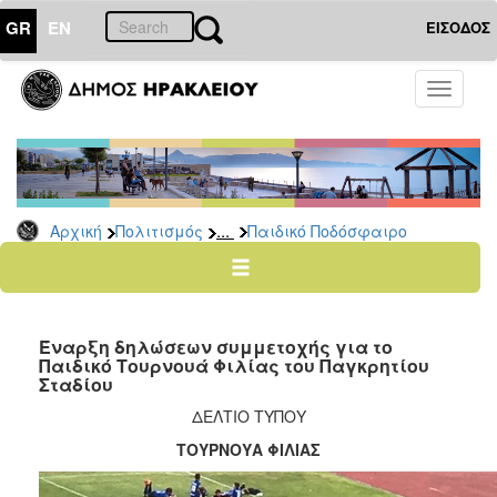
GR
EN
ΕΙΣΟΔΟΣ
ΠΟΛΙΤΙΣΜΟΣ
Toggle
navigati
Αθλητισμός
Ποδήλατα
...
Αρχική
Πολιτισμός
Παιδικό Ποδόσφαιρο
Ο
ΤΟΠΟΣ
ΜΑΣ
Έναρξη δηλώσεων συμμετοχής για το
Ο
Παιδικό Τουρνουά Φιλίας του Παγκρητίου
ΔΗΜΟΣ
Σταδίου
ΔΕΛΤΙΟ ΤΥΠΟΥ
ΑΝΘΕΚΤΙΚΗ
ΠΟΛΗ
ΤΟΥΡΝΟΥΑ ΦΙΛΙΑΣ