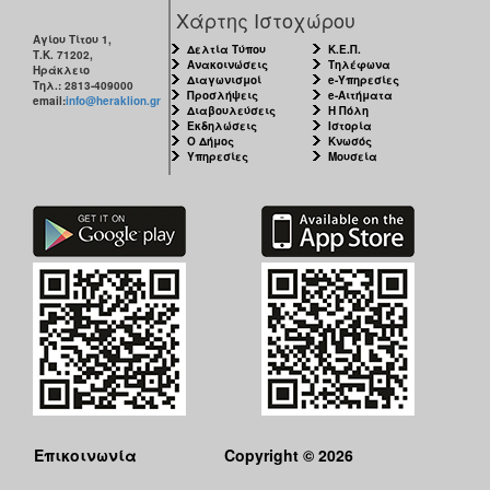
Χάρτης Ιστοχώρου
Αγίου Τίτου 1,
Δελτία Τύπου
Κ.Ε.Π.
Τ.Κ. 71202,
Ανακοινώσεις
Τηλέφωνα
Ηράκλειο
Διαγωνισμοί
e-Υπηρεσίες
Τηλ.: 2813-409000
Προσλήψεις
e-Αιτήματα
email:
info@heraklion.gr
Διαβουλεύσεις
Η Πόλη
Εκδηλώσεις
Ιστορία
Ο Δήμος
Κνωσός
Υπηρεσίες
Μουσεία
Επικοινωνία
Copyright © 2026