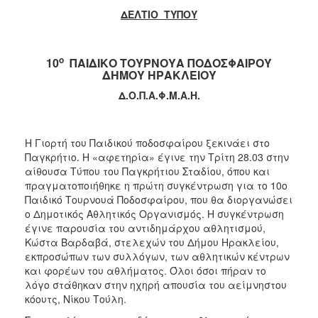
ΔΕΛΤΙΟ ΤΥΠΟΥ
ο
10
ΠΑΙΔΙΚΟ ΤΟΥΡΝΟΥΑ ΠΟΔΟΣΦΑΙΡΟΥ
ΔΗΜΟΥ ΗΡΑΚΛΕΙΟΥ
Δ.Ο.Π.Α.Φ.Μ.Α.Η.
Η Γιορτή του Παιδικού ποδοσφαίρου ξεκινάει στο
Παγκρήτιο. Η «αφετηρία» έγινε την Τρίτη 28.03 στην
αίθουσα Τύπου του Παγκρήτιου Σταδίου, όπου και
πραγματοποιήθηκε η πρώτη συγκέντρωση για το 10ο
Παιδικό Τουρνουά Ποδοσφαίρου, που θα διοργανώσει
ο Δημοτικός Αθλητικός Οργανισμός. Η συγκέντρωση
έγινε παρουσία του αντιδημάρχου αθλητισμού,
Κώστα Βαρδαβά, στελεχών του Δήμου Ηρακλείου,
εκπροσώπων των συλλόγων, των αθλητικών κέντρων
και φορέων του αθλήματος. Όλοι όσοι πήραν το
λόγο στάθηκαν στην ηχηρή απουσία του αείμνηστου
κόουτς, Νίκου Τούλη.