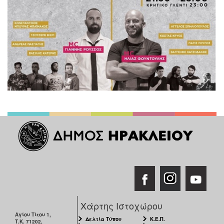
Χάρτης Ιστοχώρου
Αγίου Τίτου 1,
Δελτία Τύπου
Κ.Ε.Π.
Τ.Κ. 71202,