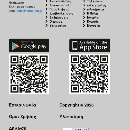
Ανακοινώσεις
Τηλέφωνα
Ηράκλειο
Διαγωνισμοί
e-Υπηρεσίες
Τηλ.: 2813-409000
Προσλήψεις
e-Αιτήματα
email:
info@heraklion.gr
Διαβουλεύσεις
Η Πόλη
Εκδηλώσεις
Ιστορία
Ο Δήμος
Κνωσός
Υπηρεσίες
Μουσεία
Επικοινωνία
Copyright © 2026
Όροι Χρήσης
Υλοποίηση
Δήλωση