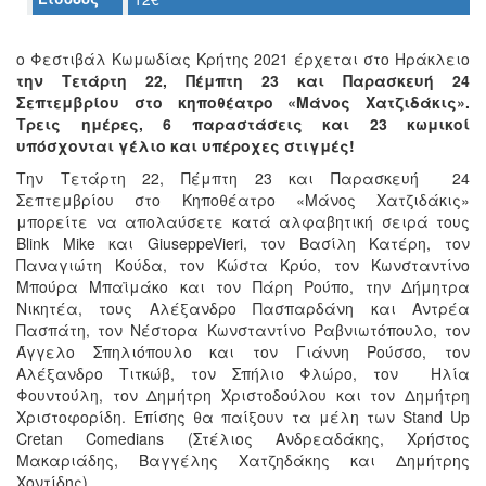
Ο
ΤΟΠΟΣ
ΜΑΣ
o Φεστιβάλ Κωμωδίας Κρήτης 2021 έρχεται στο Ηράκλειο
την Τετάρτη 22, Πέμπτη 23 και Παρασκευή 24
Ο
Σεπτεμβρίου στο κηποθέατρο «Μάνος Χατζιδάκις».
ΔΗΜΟΣ
Τρεις ημέρες, 6 παραστάσεις και 23 κωμικοί
υπόσχονται γέλιο και υπέροχες στιγμές!
ΠΟΛΙΤΙΣΜΟΣ
Την Τετάρτη 22, Πέμπτη 23 και Παρασκευή 24
Σεπτεμβρίου στο Κηποθέατρο «Μάνος Χατζιδάκις»
ΑΝΘΕΚΤΙΚΗ
μπορείτε να απολαύσετε κατά αλφαβητική σειρά τους
ΠΟΛΗ
Blink Mike και GiuseppeVieri, τον Βασίλη Κατέρη, τον
Παναγιώτη Κούδα, τον Κώστα Κρύο, τον Κωνσταντίνο
Μπούρα Μπαϊμάκο και τον Πάρη Ρούπο, την Δήμητρα
Νικητέα, τους Αλέξανδρο Πασπαρδάνη και Αντρέα
Πασπάτη, τον Νέστορα Κωνσταντίνο Ραβνιωτόπουλο, τον
Άγγελο Σπηλιόπουλο και τον Γιάννη Ρούσσο, τον
Αλέξανδρο Τιτκώβ, τον Σπήλιο Φλώρο, τον Ηλία
Φουντούλη, τον Δημήτρη Χριστοδούλου και τον Δημήτρη
Χριστοφορίδη. Επίσης θα παίξουν τα μέλη των Stand Up
Cretan Comedians (Στέλιος Ανδρεαδάκης, Χρήστος
Μακαριάδης, Βαγγέλης Χατζηδάκης και Δημήτρης
Χοντίδης).