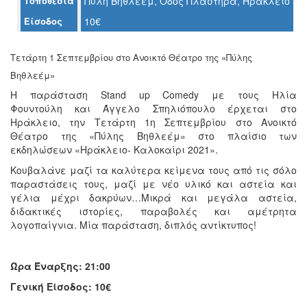
Τοποθεσία
Πύλη Βηθλεέμ, Οδός Πλαστήρα, Ηράκλειο
Ο
Είσοδος
10€
ΤΟΠΟΣ
ΜΑΣ
Τετάρτη 1 Σεπτεμβρίου στο Ανοικτό Θέατρο της «Πύλης
Ο
ΔΗΜΟΣ
Βηθλεέμ»
Η παράσταση Stand up Comedy με τους Ηλία
ΠΟΛΙΤΙΣΜΟΣ
Φουντούλη και Άγγελο Σπηλιόπουλο έρχεται στο
Ηράκλειο, την Τετάρτη 1η Σεπτεμβρίου στο Ανοικτό
ΑΝΘΕΚΤΙΚΗ
Θέατρο της «Πύλης Βηθλεέμ» στο πλαίσιο των
ΠΟΛΗ
εκδηλώσεων «Ηράκλειο- Καλοκαίρι 2021».
Κουβαλάνε μαζί τα καλύτερα κείμενα τους από τις σόλο
παραστάσεις τους, μαζί με νέο υλικό και αστεία και
γέλια μέχρι δακρύων…Μικρά και μεγάλα αστεία,
διδακτικές ιστορίες, παραβολές και αμέτρητα
λογοπαίγνια. Μία παράσταση, διπλός αντίκτυπος!
Ώρα Έναρξης: 21:00
Γενική Είσοδος: 10€