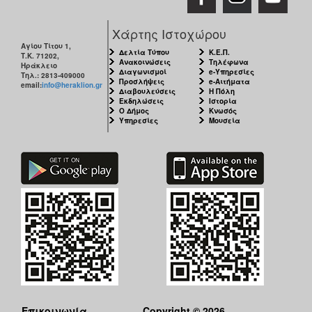
Χάρτης Ιστοχώρου
Αγίου Τίτου 1,
Δελτία Τύπου
Κ.Ε.Π.
Τ.Κ. 71202,
Ανακοινώσεις
Τηλέφωνα
Ηράκλειο
Διαγωνισμοί
e-Υπηρεσίες
Τηλ.: 2813-409000
Προσλήψεις
e-Αιτήματα
email:
info@heraklion.gr
Διαβουλεύσεις
Η Πόλη
Εκδηλώσεις
Ιστορία
Ο Δήμος
Κνωσός
Υπηρεσίες
Μουσεία
Επικοινωνία
Copyright © 2026