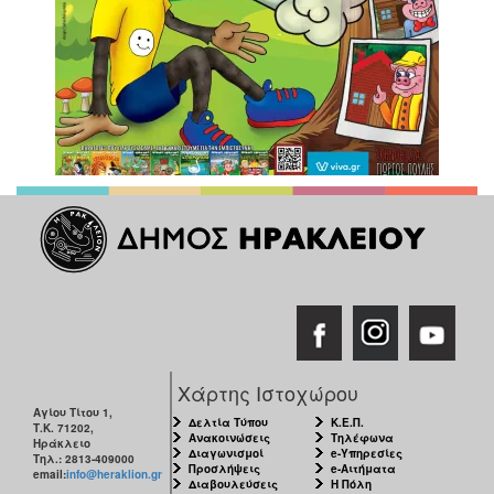
Χάρτης Ιστοχώρου
Αγίου Τίτου 1,
Δελτία Τύπου
Κ.Ε.Π.
Τ.Κ. 71202,
Ανακοινώσεις
Τηλέφωνα
Ηράκλειο
Διαγωνισμοί
e-Υπηρεσίες
Τηλ.: 2813-409000
Προσλήψεις
e-Αιτήματα
email:
info@heraklion.gr
Διαβουλεύσεις
Η Πόλη