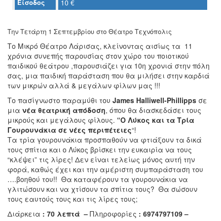
Είσοδος
10 €
Ο
ΤΟΠΟΣ
ΜΑΣ
Την Τετάρτη 1 Σεπτεμβρίου στο Θέατρο Τεχνόπολις
Ο
Το Μικρό Θέατρο Λάρισας, κλείνοντας αισίως τα 11
ΔΗΜΟΣ
χρόνια συνεπής παρουσίας στον χώρο του ποιοτικού
παιδικού θεάτρου ,παρουσιάζει για 10η χρονιά στην πόλη
ΠΟΛΙΤΙΣΜΟΣ
σας, μια παιδική παράσταση που θα μιλήσει στην καρδιά
των μικρών αλλά & μεγάλων φίλων μας !!!
ΑΝΘΕΚΤΙΚΗ
Tο πασίγνωστο παραμύθι του
James Halliwell-Phillipps
σε
ΠΟΛΗ
μια
νέα θεατρική απόδοση
, όπου θα διασκεδάσει τους
μικρούς και μεγάλους φίλους.
“Ο Λύκος και τα Τρία
Γουρουνάκια σε νέες περιπέτειες
“!
Τα τρία γουρουνάκια προσπαθούν να φτιάξουν τα δικά
τους σπίτια και ο Λύκος βρίσκει την ευκαιρία να τους
“κλέψει” τις λίρες! Δεν είναι τελείως μόνος αυτή την
φορά, καθώς έχει και την αμέριστη συμπαράσταση του
….βοηθού του!! Θα καταφέρουν τα γουρουνάκια να
γλιτώσουν και να χτίσουν τα σπίτια τους? Θα σώσουν
τους εαυτούς τους και τις λίρες τους;
Διάρκεια
: 70 λεπτά –
Πληροφορίες
: 6974797109 –