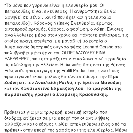
“Το μόνο που γυρεύω είναι η ελευθερία μου. Οι
πεταλούδες είναι ελεύθερες. Η ανθρωπότητα δε θα
αρνηθεί σε μένα …αυτό που έχει και η τελευταία
πεταλούδα]”. Κάρολος Ντίκενς Ελευθερία, έρωτας,
αυτοπροσδιορισμός, θάρρος, αφοσίωση, αγάπη. Έννοιες
αναλλοίωτες μέσα στον χρόνο και πάντοτε επίκαιρες, τις
οποίες πραγματεύεται με μοναδική μαεστρία ο
Αμερικανός θεατρικός συγγραφέας Leonard Gershe στο
πολυβραβευμένο έργο του ΟΙ ΠΕΤΑΛΟΥΔΕΣ ΕΙΝΑΙ
ΕΛΕΥΘΕΡΕΣ , που ετοιμάζεται για καλοκαιρινή περιοδεία
σε ολόκληρη την Ελλάδα. Η σκηνοθεσία είναι της Ρέινας
Εσκενάζυ η παραγωγή της Erofili Productions, ενώ στους
πρωταγωνιστικούς ρόλους θα συναντήσουμε την
Πέμυ
Ζούνη
και τον
Αναστάση Ροϊλό
, την
Εριέττα Μανούρη
και τον
Κωνσταντίνο Ελματζίογλου
.
Το τραγούδι της
παράστασης γράφει ο Σταμάτης Κραουνάκης.
Πρόκειται για μια τρυφερή, ερωτική ιστορία που
διαδραματίζεται σε μια εποχή που οι αντιλήψεις
αλλάζουν και ο κόσμος νιώθει απελευθερωμένος από τα
πρέπει - στην εποχή της χαράς και της ελευθερίας. Μέσω