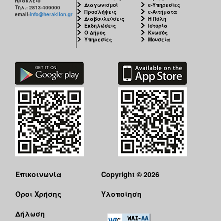
Ηράκλειο
Διαγωνισμοί
e-Υπηρεσίες
Τηλ.: 2813-409000
Προσλήψεις
e-Αιτήματα
email:
info@heraklion.gr
Διαβουλεύσεις
Η Πόλη
Εκδηλώσεις
Ιστορία
Ο Δήμος
Κνωσός
Υπηρεσίες
Μουσεία
Επικοινωνία
Copyright © 2026
Όροι Χρήσης
Υλοποίηση
Δήλωση