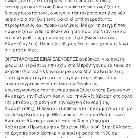
Γνωρίζονται, φλερτάρουν, ερωτεύονται. Καθώς
καταφέρνουν να ανοίξουν την πόρτα που χωρίζει τα
διαμερίσματά τους, ανοίγουν ταυτόχρονα και ένα νέo
κεφάλαιο στη ζωή τους μακριά από στερεότυπα,
περιορισμούς και προκαταλήψεις. Μέχρι τη στιγμή που
εμφανίζεται από το πουθενά η μητέρα του Ντον, αλλά
και ο σκηνοθέτης-μέντορας της Τζιλ (Κωνσταντίνος
Ελματζίογλου). Πόσο ελεύθερες θα αποδειχτούν τελικά
οι πεταλούδες;
ΟΙ ΠΕΤΑΛΟΥΔΕΣ ΕΙΝΑΙ ΕΛΕΥΘΕΡΕΣ ανέβηκαν για πρώτη
φορά με τεράστια επιτυχία στο Μπρόντγουεϊ, το 1969, σε
σκηνοθεσία του Ελληνοαμερικανού Μίλτον Κατσέλας.
Τρία χρόνια αργότερα το έργο μεταφέρθηκε στον
κινηματογράφο από τον ίδιο τον Gershe με
πρωταγωνιστές τον πρωτοεμφανιζόμενο τότε Έντουαρντ
Άλμπερτ, την Γκόλντι Χόουν και την Αϊλίν Χέκαρτ στο ρόλο
της μητέρας (η μόνη απ’ την αρχική διανομή της
παράστασης). H Χέκαρτ τιμήθηκε για την ερμηνεία της με
το Όσκαρ Καλύτερης Ηθοποιού σε Δεύτερο Ρόλο, ενώ ο
Έντουαρτ Άλμπερτ απέσπασε τη Χρυσή Σφαίρα
Καλύτερου Πρωτοεμφανιζόμενου Ηθοποιού. Στην Ελλάδα,
το έργο παρουσιάστηκε για πρώτη φορά το 1970 σε