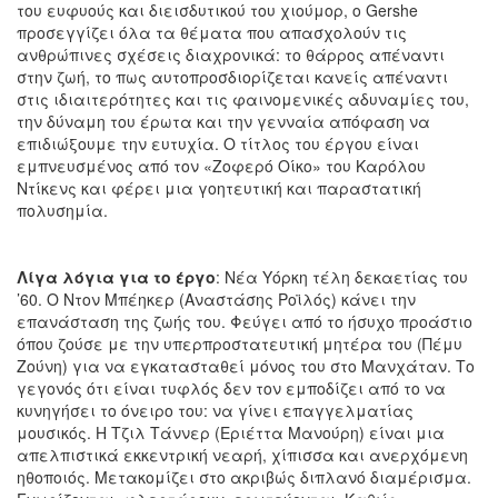
του ευφυούς και διεισδυτικού του χιούμορ, ο Gershe
προσεγγίζει όλα τα θέματα που απασχολούν τις
ανθρώπινες σχέσεις διαχρονικά: το θάρρος απέναντι
στην ζωή, το πως αυτοπροσδιορίζεται κανείς απέναντι
στις ιδιαιτερότητες και τις φαινομενικές αδυναμίες του,
την δύναμη του έρωτα και την γενναία απόφαση να
επιδιώξουμε την ευτυχία. Ο τίτλος του έργου είναι
εμπνευσμένος από τον «Ζοφερό Οίκο» του Καρόλου
Ντίκενς και φέρει μια γοητευτική και παραστατική
πολυσημία.
Λίγα λόγια για το έργο
: Νέα Υόρκη τέλη δεκαετίας του
’60. Ο Ντον Μπέηκερ (Αναστάσης Ροϊλός) κάνει την
επανάσταση της ζωής του. Φεύγει από το ήσυχο προάστιο
όπου ζούσε με την υπερπροστατευτική μητέρα του (Πέμυ
Ζούνη) για να εγκατασταθεί μόνος του στο Μανχάταν. Το
γεγονός ότι είναι τυφλός δεν τον εμποδίζει από το να
κυνηγήσει το όνειρο του: να γίνει επαγγελματίας
μουσικός. Η Τζιλ Τάννερ (Εριέττα Μανούρη) είναι μια
απελπιστικά εκκεντρική νεαρή, χίπισσα και ανερχόμενη
ηθοποιός. Μετακομίζει στο ακριβώς διπλανό διαμέρισμα.