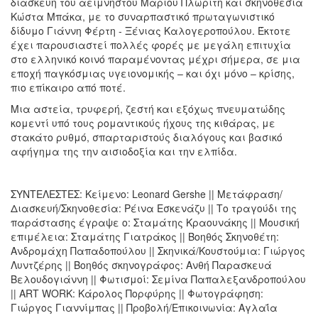
διασκευή του αείμνηστου Μάριου Πλωρίτη και σκηνοθεσία
Κώστα Μπάκα, με το συναρπαστικό πρωταγωνιστικό
δίδυμο Γιάννη Φέρτη - Ξένιας Καλογεροπούλου. Έκτοτε
έχει παρουσιαστεί πολλές φορές με μεγάλη επιτυχία
στο ελληνικό κοινό παραμένοντας μέχρι σήμερα, σε μια
εποχή παγκόσμιας υγειονομικής – και όχι μόνο – κρίσης,
πιο επίκαιρο από ποτέ.
Μια αστεία, τρυφερή, ζεστή και εξόχως πνευματώδης
κομεντί υπό τους ρομαντικούς ήχους της κιθάρας, με
στακάτο ρυθμό, σπαρταριστούς διαλόγους και βασικό
αφήγημα της την αισιοδοξία και την ελπίδα.
ΣΥΝΤΕΛΕΣΤΕΣ: Κείμενο: Leonard Gershe || Μετάφραση/
Διασκευή/Σκηνοθεσία: Ρέινα Εσκενάζυ || Το τραγούδι της
παράστασης έγραψε ο: Σταμάτης Κραουνάκης || Μουσική
επιμέλεια: Σταμάτης Γιατράκος || Βοηθός Σκηνοθέτη:
Ανδρομάχη Παπαδοπούλου || Σκηνικά/Κουστούμια: Γιώργος
Λυντζέρης || Βοηθός σκηνογράφος: Ανθή Παρασκευά
Βελουδογιάννη || Φωτισμοί: Σεμίνα Παπαλεξανδροπούλου
|| ART WORK: Κάρολος Πορφύρης || Φωτογράφηση:
Γιώργος Γιαννίμπας || Προβολή/Επικοινωνία: Αγλαΐα