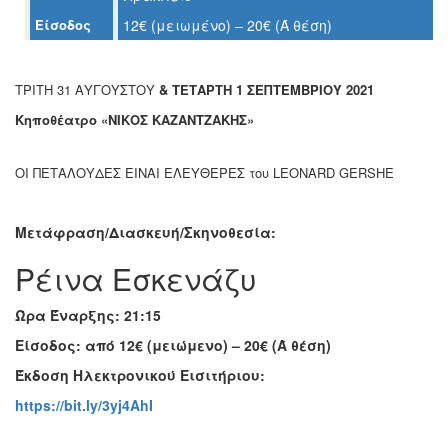
Ο
Είσοδος
12€ (μειωμένο) – 20€ (Ά θέση)
ΤΟΠΟΣ
ΜΑΣ
ΤΡΙΤΗ 31 ΑΥΓΟΥΣΤΟΥ
& ΤΕΤΑΡΤΗ 1 ΣΕΠΤΕΜΒΡΙΟΥ 2021
Ο
ΔΗΜΟΣ
Κηποθέατρο
«ΝΙΚΟΣ ΚΑΖΑΝΤΖΑΚΗΣ»
ΠΟΛΙΤΙΣΜΟΣ
ΟΙ ΠΕΤΑΛΟΥΔΕΣ ΕΙΝΑΙ ΕΛΕΥΘΕΡΕΣ του LEONARD GERSHE
ΑΝΘΕΚΤΙΚΗ
ΠΟΛΗ
Μετάφραση/Διασκευή/Σκηνοθεσία:
Ρέινα Εσκενάζυ
Ώρα Έναρξης: 21:15
Είσοδος: από 12€ (μειώμενο) – 20€ (Ά θέση)
Έκδοση
Ηλεκτρονικού Εισιτήριου:
https://bit.ly/3yj4AhI