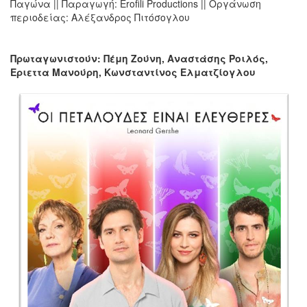
Παγώνα || Παραγωγή: Erofili Productions || Οργάνωση
περιοδείας: Αλέξανδρος Πιτόσογλου
Πρωταγωνιστούν: Πέμη Ζούνη, Αναστάσης Ροιλός,
Εριεττα Μανούρη, Κωνσταντίνος Ελματζίογλου