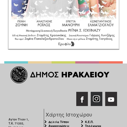
Χάρτης Ιστοχώρου
Αγίου Τίτου 1,
Δελτία Τύπου
Κ.Ε.Π.
Τ.Κ. 71202,
Ανακοινώσεις
Τηλέφωνα