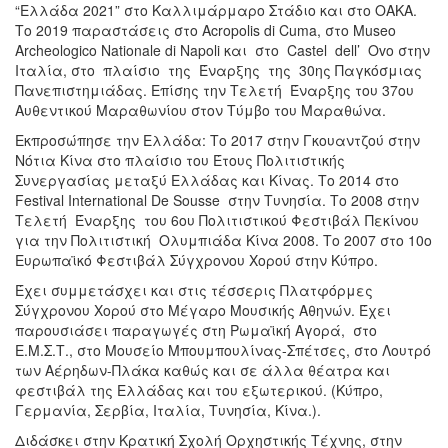
“Ελλάδα 2021” στο Καλλιμάρμαρο Στάδιο και στο ΟΑΚΑ.
Το 2019 παραστάσεις στο Acropolis di Cuma, στο Museo
Archeologico Nationale di Napoli και στο Castel dell’ Ovo στην
Ιταλία, στο πλαίσιο της Έναρξης της 30ης Παγκόσμιας
Πανεπιστημιάδας. Επίσης την Τελετή Έναρξης του 37ου
Αυθεντικού Μαραθωνίου στον Τύμβο του Μαραθώνα.
Εκπροσώπησε την Ελλάδα: Το 2017 στην Γκουαντζού στην
Νότια Κίνα στο πλαίσιο του Έτους Πολιτιστικής
Συνεργασίας μεταξύ Ελλάδας και Κίνας. Το 2014 στο
Festival International De Sousse στην Τυνησία. Το 2008 στην
Τελετή Έναρξης του 6ου Πολιτιστικού Φεστιβάλ Πεκίνου
για την Πολιτιστική Ολυμπιάδα Κίνα 2008. Το 2007 στο 10ο
Ευρωπαϊκό Φεστιβάλ Σύγχρονου Χορού στην Κύπρο.
Έχει συμμετάσχει και στις τέσσερις Πλατφόρμες
Σύγχρονου Χορού στο Μέγαρο Μουσικής Αθηνών. Έχει
παρουσιάσει παραγωγές στη Ρωμαϊκή Αγορά, στο
Ε.Μ.Σ.Τ., στο Μουσείο Μπουμπουλίνας-Σπέτσες, στο Λουτρό
των Αέρηδων-Πλάκα καθώς και σε άλλα θέατρα και
φεστιβάλ της Ελλάδας και του εξωτερικού. (Κύπρο,
Γερμανία, Σερβία, Ιταλία, Τυνησία, Κίνα.).
Διδάσκει στην Κρατική Σχολή Ορχηστικής Τέχνης, στην