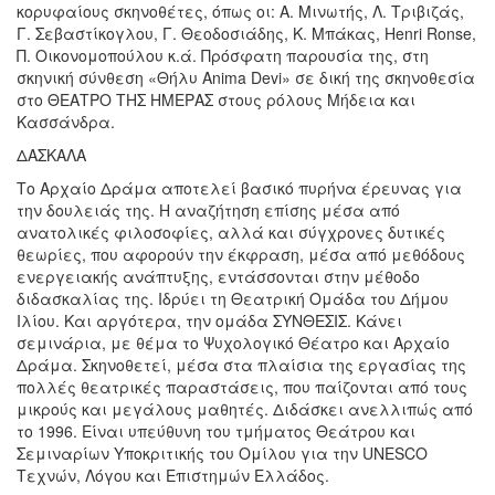
κορυφαίους σκηνοθέτες, όπως οι: Α. Μινωτής, Λ. Τριβιζάς,
Γ. Σεβαστίκογλου, Γ. Θεοδοσιάδης, Κ. Μπάκας, Henri Ronse,
Π. Οικονομοπούλου κ.ά. Πρόσφατη παρουσία της, στη
σκηνική σύνθεση «Θήλυ Anima Devi» σε δική της σκηνοθεσία
στο ΘΕΑΤΡΟ ΤΗΣ ΗΜΕΡΑΣ στους ρόλους Μήδεια και
Κασσάνδρα.
ΔΑΣΚΑΛΑ
Το Αρχαίο Δράμα αποτελεί βασικό πυρήνα έρευνας για
την δουλειάς της. Η αναζήτηση επίσης μέσα από
ανατολικές φιλοσοφίες, αλλά και σύγχρονες δυτικές
θεωρίες, που αφορούν την έκφραση, μέσα από μεθόδους
ενεργειακής ανάπτυξης, εντάσσονται στην μέθοδο
διδασκαλίας της. Ιδρύει τη Θεατρική Ομάδα του Δήμου
Ιλίου. Και αργότερα, την ομάδα ΣΥΝΘΕΣΙΣ. Κάνει
σεμινάρια, με θέμα το Ψυχολογικό Θέατρο και Αρχαίο
Δράμα. Σκηνοθετεί, μέσα στα πλαίσια της εργασίας της
πολλές θεατρικές παραστάσεις, που παίζονται από τους
μικρούς και μεγάλους μαθητές. Διδάσκει ανελλιπώς από
το 1996. Είναι υπεύθυνη του τμήματος Θεάτρου και
Σεμιναρίων Υποκριτικής του Ομίλου για την UNESCO
Τεχνών, Λόγου και Επιστημών Ελλάδος.