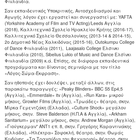
Φινλανδία.
Σαν εκπαιδευτικός Υποκριτικής, Αυτοσχεδιασμού και
Αγωγής λόγου έχει εργαστεί και συνεργαστεί με: YAFTA
(Yorkshire Academy of Film and TV Acting)/Leeds Αγγλία
(2018), Καλλιτεχνικό Σχολείο Ηρακλείου Κρήτης (2016-17),
Καλλιτεχνικό Σχολείο Θεσσαλονίκης (2013-14 & 2014-15),
2ο Δημοτικό Νέας Χαλκιδόνας (2015-16), Outokumpu College
of Dance Φινλανδία (2011), Laajasalo College Ελσινκι
Φινλανδία (2010), Sibelius Lukio of Music and Dance Ελσίνκι
Φινλανδία (2009) κ.ά. Επίσης, σε διάφορα εκπαιδευτικά
προγράμματα και δίνοντας σεμινάρια με τον τίτλο
«Λόγος-Σώμα-Έκφραση».
Σαν ηθοποιός έχει δουλέψει, μεταξύ άλλων, στις
παρακάτω παραγωγές: «Peaky Blinders» BBC S5 Ep4,5
(Aγγλία), «Emmerdale» itv (Αγγλία), «Run Kara» μικρού
μήκους, Growler Films (Αγγλία), «Τρωάδες» θέατρο, σκην.
Μίρκα Γεμεντζάκη (Ελλαδα), «Culture Shock» μεγάλου
μήκους, σκην. Steve Balderson (Η.Π.Α & Αγγλία), «Arkham
Sanitarium» μεγάλου μήκους, σκην. Andrew Morgan (Αγγλία),
«Γιούγκερμαν" ΑΝΤ1 επ. 8, σκην. Γρηγόρης Καραντινάκης
(Ελλάδα), «Ηλέκτρα» Σοφοκλή, θέατρο, σκην. Θωμάς
Κινδύνης, «Τα Τραγούδια του Φεγγαριού» θέατρο, σκην.