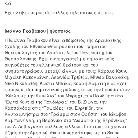
κ.ά.
Έχει λάβει μέρος σε πολλές τηλεοπτικές σειρές.
Ιωάννα Γκαβάκου | ηθοποιός
Η Ιωάννα Γκαβάκου είναι απόφοιτος της Δραματικής
Σχολής του Εθνικού Θεάτρου και του Τμήματος
Θεατρολογίας του Αριστοτελείου Πανεπιστημίου
Θεσσαλονίκης. Έχει συνεργαστεί με σημαντικούς
σκηνοθέτες του ελληνικού θεάτρου και του
κινηματογράφου, μεταξύ άλλων με τους: Κάρολο Κουν,
Μιχάλη Κακογιάννη, Λεωνίδα Τριβιζά, Μίνωα Βολανάκη,
Νίκο Νικολαΐδη, Κώστα Μπάκα, Κοραή Δαμάτη κ.ά. Έχει
ερμηνεύεσει σημαντικούς ρόλους, όπως την Γρούσα στον
“Κύκλο με την Κιμωλία” του Μπρεχτ, την Πανδώρα στα
“Εφτά Κουτιά της Πανδώρας” του Β. Ζιώγα, την
Κασσάνδρα στις “Τρωάδες” του Ευριπίδη, την
Κλυταιμνήστρα στο “Γράμμα στον Ορέστη” του Ιάκωβου
Καμπανέλλη, τη Βερόνικα στο “Δωμάτιο της Βερόνικας”
του Α. Λέβινγκ και πολλούς άλλους. Για αρκετά χρόνια
έζησε στην Αμερική, όπου συνεργάστηκε με το Scena