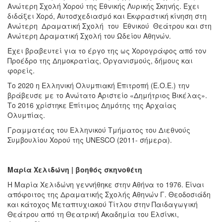
Ανώτερη Σχολή Χορού της Εθνικής Λυρικής Σκηνής. Έχει
διδάξει Χορό, Αυτοσχεδιασμό και Εκφραστική κίνηση στη
Ανώτερη Δραματική Σχολή του Εθνικού Θεάτρου και στη
Ανώτερη Δραματική Σχολή του Ωδείου Αθηνών.
Έχει βραβευτεί για το έργο της ως Χορογράφος από τον
Προέδρο της Δημοκρατίας, Οργανισμούς, δήμους και
φορείς.
Το 2020 η Ελληνική Ολυμπιακή Επιτροπή (Ε.Ο.Ε.) την
βράβευσε με το Ανώτατο Αριστείο «Δημήτριος Βικέλας».
Το 2016 χρίστηκε Επίτιμος Δημότης της Αρχαίας
Ολυμπίας.
Γραμματέας του Ελληνικού Τμήματος του Διεθνούς
Συμβουλίου Χορού της UNESCO (2011- σήμερα).
Μαρία Χελιδώνη | βοηθός σκηνοθέτη
Η Μαρία Χελιδώνη γεννήθηκε στην Αθήνα το 1976. Είναι
απόφοιτος της Δραματικής Σχολής Αθηνών Γ. Θεοδοσιάδη
και κάτοχος Μεταπτυχιακού Τίτλου στην Παιδαγωγική
Θεάτρου από τη Θεατρική Ακαδημία του Ελσίνκι,