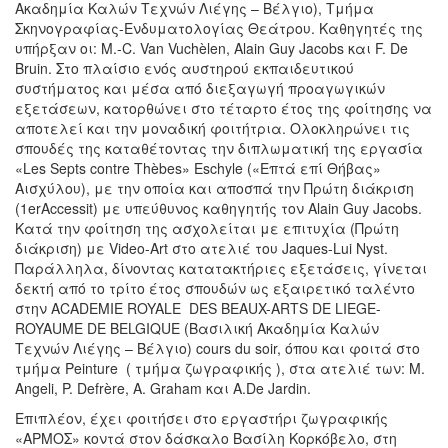
Ακαδημία Καλών Τεχνών Λιέγης – Βέλγιο), Τμήμα
Σκηνογραφίας-Ενδυματολογίας Θεάτρου. Καθηγητές της
υπήρξαν οι: M.-C. Van Vuchèlen, Alain Guy Jacobs και F. De
Bruin. Στο πλαίσιο ενός αυστηρού εκπαιδευτικού
συστήματος και μέσα από διεξαγωγή προαγωγικών
εξετάσεων, κατορθώνει στο τέταρτο έτος της φοίτησης να
αποτελεί και την μοναδική φοιτήτρια. Ολοκληρώνει τις
σπουδές της καταθέτοντας την διπλωματική της εργασία
«Les Septs contre Thèbes» Eschyle («Eπτά επί Θήβας»
Αισχύλου), με την οποία και αποσπά την Πρώτη διάκριση
(1erAccessit) με υπεύθυνος καθηγητής τον Αlain Guy Jacobs.
Κατά την φοίτηση της ασχολείται με επιτυχία (Πρώτη
διάκριση) με Video-Art στο ατελιέ του Jaques-Lui Nyst.
Παράλληλα, δίνοντας κατατακτήριες εξετάσεις, γίνεται
δεκτή από το τρίτο έτος σπουδών ως εξαιρετικό ταλέντο
στην ACADEMIE ROYALE DES BEAUX-ARTS DE LIEGE-
ROYAUME DE BELGIQUE (Βασιλική Ακαδημία Καλών
Τεχνών Λιέγης – Βέλγιο) cours du soir, όπου και φοιτά στο
τμήμα Peinture ( τμήμα ζωγραφικής ), στα ατελιέ των: Μ.
Αngeli, P. Defrère, A. Graham και A.De Jardin.
Επιπλέον, έχει φοιτήσει στο εργαστήρι ζωγραφικής
«ΑΡΜΟΣ» κοντά στον δάσκαλο Βασίλη Κορκόβελο, στη