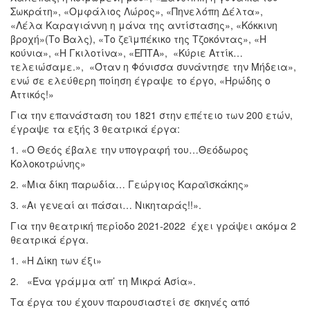
Σωκράτη», «Ομφάλιος Λώρος», «Πηνελόπη Δέλτα»,
«Λέλα Καραγιάννη η μάνα της αντίστασης», «Κόκκινη
βροχή»(Το Βαλς), «Το ζεϊμπέκικο της Τζοκόντας», «Η
κούνια», «Η Γκιλοτίνα», «ΕΠΤΑ», «Κύριε Αττίκ…
τελειώσαμε.», «Όταν η Φόνισσα συνάντησε την Μήδεια»,
ενώ σε ελεύθερη ποίηση έγραψε το έργο, «Ηρώδης ο
Αττικός!»
Για την επανάσταση του 1821 στην επέτειο των 200 ετών,
έγραψε τα εξής 3 θεατρικά έργα:
1. «Ο Θεός έβαλε την υπογραφή του…Θεόδωρος
Κολοκοτρώνης»
2. «Μια δίκη παρωδία… Γεώργιος Καραϊσκάκης»
3. «Αι γενεαί αι πάσαι… Νικηταράς!!».
Για την θεατρική περίοδο 2021-2022 έχει γράψει ακόμα 2
θεατρικά έργα.
1. «Η Δίκη των έξι»
2. «Ένα γράμμα απ’ τη Μικρά Ασία».
Τα έργα του έχουν παρουσιαστεί σε σκηνές από