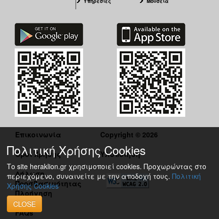
Υπηρεσίες
Μουσεία
Επικοινωνία
Copyright © 2026
Πολιτική Χρήσης Cookies
Όροι Χρήσης
Υλοποίηση
Το site heraklion.gr χρησιμοποιεί cookies. Προχωρώντας στο
Δήλωση
περιεχόμενο, συναινείτε με την αποδοχή τους.
Πολιτική
Προσβασιμότητας
Χρήσης Cookies
Πλοήγηση
CLOSE
FAQs