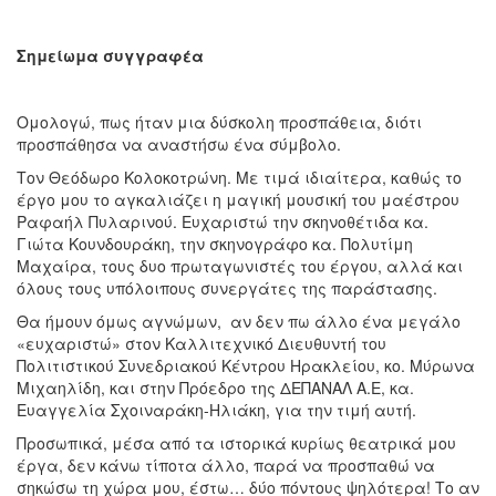
Σημείωμα συγγραφέα
Ομολογώ, πως ήταν μια δύσκολη προσπάθεια, διότι
προσπάθησα να αναστήσω ένα σύμβολο.
Τον Θεόδωρο Κολοκοτρώνη. Με τιμά ιδιαίτερα, καθώς το
έργο μου το αγκαλιάζει η μαγική μουσική του μαέστρου
Ραφαήλ Πυλαρινού. Ευχαριστώ την σκηνοθέτιδα κα.
Γιώτα Κουνδουράκη, την σκηνογράφο κα. Πολυτίμη
Μαχαίρα, τους δυο πρωταγωνιστές του έργου, αλλά και
όλους τους υπόλοιπους συνεργάτες της παράστασης.
Θα ήμουν όμως αγνώμων, αν δεν πω άλλο ένα μεγάλο
«ευχαριστώ» στον Καλλιτεχνικό Διευθυντή του
Πολιτιστικού Συνεδριακού Κέντρου Ηρακλείου, κο. Μύρωνα
Μιχαηλίδη, και στην Πρόεδρο της ΔΕΠΑΝΑΛ Α.Ε, κα.
Ευαγγελία Σχοιναράκη-Ηλιάκη, για την τιμή αυτή.
Προσωπικά, μέσα από τα ιστορικά κυρίως θεατρικά μου
έργα, δεν κάνω τίποτα άλλο, παρά να προσπαθώ να
σηκώσω τη χώρα μου, έστω… δύο πόντους ψηλότερα! Το αν