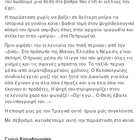
του δώσουμε μια θέση στο βάθρο που έτσι κι αλλιώς την
έχει.
Η παράσταση χωρίς να βάζει σε δεύτερη μοίρα τα
ιστορικά γεγονότα κάνει βαθιά τομή στον ψυχοϊδεολογικό
κόσμο του ήρωα ακριβώς όπως στην αρχαία τραγωδία και
στέκεται στην «μοίρα» ...στο Πεπρωμένο.
Πριν αφήσει την τελευταία του πνοή περνάει από την
«Δίκη». Στο πρόσωπο της Μάνας Ελλάδα η Νέμεσις είναι
σκληρή. Ο ήρωας μέσα σε ίλιγγο του νου φέρνει όλες τις
μνήμες και τις σφαγές μπροστά του. Το ταξίδι περνά
μέσα από αιματοβαμμένους χρόνους. Ο Κολοκοτρώνης
συνδιαλέγεται μαζί της και ζητά την Δικαίωση για όλα
όσα έγιναν για όλα όσα έπραξε και για όλα όσα του
έκαναν οι προδότες. Η ψυχή του στριφογυρίζει στον
τελευταίο χορό και φωνάζει «Όχι εγώ... Ο Θεός έβαλε
την υπογραφή του...».
Η επαφή μας με τον Τραγικό αυτό ήρωα μάς συγκλόνισε.
Με σεβασμό, καταθέτουμε αυτή την παράσταση στο κοινό.
Γιώτα Κουνδουράκη