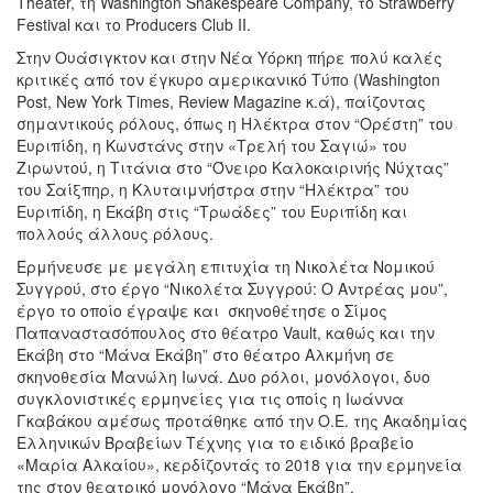
Theater, τη Washington Shakespeare Company, το Strawberry
Festival και το Producers Club II.
Στην Ουάσιγκτον και στην Νέα Υόρκη πήρε πολύ καλές
κριτικές από τον έγκυρο αμερικανικό Tύπο (Washington
Post, New York Times, Review Magazine κ.ά), παίζοντας
σημαντικούς ρόλους, όπως η Ηλέκτρα στον “Ορέστη” του
Ευριπίδη, η Κωνστάνς στην «Τρελή του Σαγιώ» του
Ζιρωντού, η Τιτάνια στο “Όνειρο Καλοκαιρινής Νύχτας”
του Σαίξπηρ, η Κλυταιμνήστρα στην “Ηλέκτρα” του
Ευριπίδη, η Εκάβη στις “Τρωάδες” του Ευριπίδη και
πολλούς άλλους ρόλους.
Ερμήνευσε με μεγάλη επιτυχία τη Νικολέτα Νομικού
Συγγρού, στο έργο “Νικολέτα Συγγρού: Ο Αντρέας μου”,
έργο το οποίο έγραψε και σκηνοθέτησε ο Σίμος
Παπαναστασόπουλος στο θέατρο Vault, καθώς και την
Εκάβη στο “Μάνα Εκάβη” στο θέατρο Αλκμήνη σε
σκηνοθεσία Μανώλη Ιωνά. Δυο ρόλοι, μονόλογοι, δυο
συγκλονιστικές ερμηνείες για τις οποίς η Ιωάννα
Γκαβάκου αμέσως προτάθηκε από την Ο.Ε. της Ακαδημίας
Ελληνικών Βραβείων Τέχνης για το ειδικό βραβείο
«Μαρία Αλκαίου», κερδίζοντάς το 2018 για την ερμηνεία
της στον θεατρικό μονόλογο “Μάνα Εκάβη”.