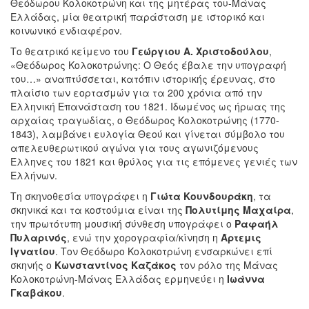
Θεόδωρου Κολοκοτρώνη και της μητέρας του-Μάνας
Ελλάδας, μία θεατρική παράσταση με ιστορικό και
κοινωνικό ενδιαφέρον.
Το θεατρικό κείμενο του
Γεώργιου Α. Χριστοδούλου
,
«Θεόδωρος Κολοκοτρώνης: Ο Θεός έβαλε την υπογραφή
του…» αναπτύσσεται, κατόπιν ιστορικής έρευνας, στο
πλαίσιο των εορτασμών για τα 200 χρόνια από την
Ελληνική Επανάσταση του 1821. Ιδωμένος ως ήρωας της
αρχαίας τραγωδίας, ο Θεόδωρος Κολοκοτρώνης (1770-
1843), λαμβάνει ευλογία Θεού και γίνεται σύμβολο του
απελευθερωτικού αγώνα για τους αγωνιζόμενους
Έλληνες του 1821 και θρύλος για τις επόμενες γενιές των
Ελλήνων.
Τη σκηνοθεσία υπογράφει η
Γιώτα Κουνδουράκη
, τα
σκηνικά και τα κοστούμια είναι της
Πολυτίμης
Μαχαίρα
,
την πρωτότυπη μουσική σύνθεση υπογράφει ο
Ραφαήλ
Πυλαρινός
, ενώ την χορογραφία/κίνηση η
Άρτεμις
Ιγνατίου
. Τον Θεόδωρο Κολοκοτρώνη ενσαρκώνει επί
σκηνής ο
Κωνσταντίνος
Καζάκος
τον ρόλο της Μάνας
Κολοκοτρώνη-Μάνας Ελλάδας ερμηνεύει η
Ιωάννα
Γκαβάκου
.