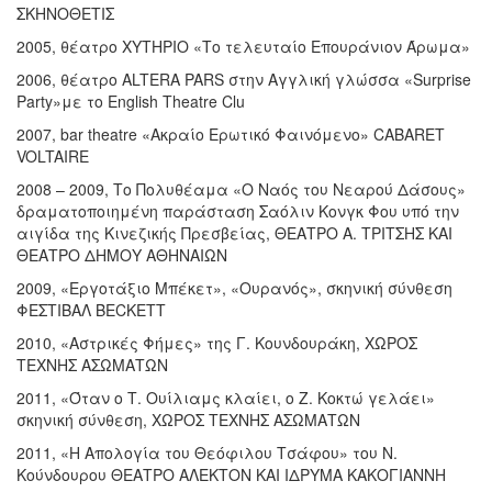
ΣΚΗΝΟΘΕΤΙΣ
2005, θέατρο ΧΥΤΗΡΙΟ «Το τελευταίο Επουράνιον Άρωμα»
2006, θέατρο ALTERA PARS στην Αγγλική γλώσσα «Surprise
Party»με το English Theatre Clu
2007, bar theatre «Ακραίο Ερωτικό Φαινόμενο» CABARET
VOLTAIRE
2008 – 2009, Το Πολυθέαμα «Ο Ναός του Νεαρού Δάσους»
δραματοποιημένη παράσταση Σαόλιν Κονγκ Φου υπό την
αιγίδα της Κινεζικής Πρεσβείας, ΘΕΑΤΡΟ Α. ΤΡΙΤΣΗΣ ΚΑΙ
ΘΕΑΤΡΟ ΔΗΜΟΥ ΑΘΗΝΑΙΩΝ
2009, «Εργοτάξιο Μπέκετ», «Ουρανός», σκηνική σύνθεση
ΦΕΣΤΙΒΑΛ BECKETT
2010, «Αστρικές Φήμες» της Γ. Κουνδουράκη, XΩΡΟΣ
ΤΕΧΝΗΣ ΑΣΩΜΑΤΩΝ
2011, «Όταν ο Τ. Ουίλιαμς κλαίει, ο Ζ. Κοκτώ γελάει»
σκηνική σύνθεση, ΧΩΡΟΣ ΤΕΧΝΗΣ ΑΣΩΜΑΤΩΝ
2011, «Η Απολογία του Θεόφιλου Τσάφου» του Ν.
Κούνδουρου ΘΕΑΤΡΟ ΑΛΕΚΤΟΝ ΚΑΙ ΙΔΡΥΜΑ ΚΑΚΟΓΙΑΝΝΗ