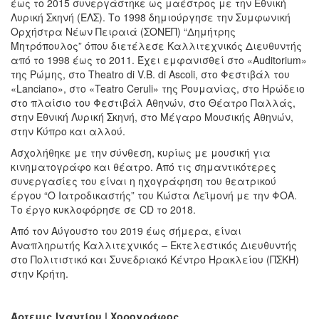
έως το 2015 συνεργάστηκε ως μαέστρος με την Εθνική
Λυρική Σκηνή (ΕΛΣ). Το 1998 δημιούργησε την Συμφωνική
Ορχήστρα Νέων Πειραιά (ΣΟΝΕΠ) “Δημήτρης
Μητρόπουλος” όπου διετέλεσε Καλλιτεχνικός Διευθυντής
από το 1998 έως το 2011. Έχει εμφανισθεί στο «Auditorium»
της Ρώμης, στο Theatro di V.B. di Ascoli, στο Φεστιβάλ του
«Lanciano», στο «Teatro Ceruli» της Ρουμανίας, στο Ηρώδειο
στο πλαίσιο του Φεστιβάλ Αθηνών, στο Θέατρο Παλλάς,
στην Εθνική Λυρική Σκηνή, στο Μέγαρο Μουσικής Αθηνών,
στην Κύπρο και αλλού.
Ασχολήθηκε με την σύνθεση, κυρίως με μουσική για
κινηματογράφο και θέατρο. Από τις σημαντικότερες
συνεργασίες του είναι η ηχογράφηση του θεατρικού
έργου “Ο Ιατροδικαστής” του Κώστα Λεϊμονή με την ΦΟΑ.
Το έργο κυκλοφόρησε σε CD το 2018.
Από τον Αύγουστο του 2019 έως σήμερα, είναι
Αναπληρωτής Καλλιτεχνικός – Εκτελεστικός Διευθυντής
στο Πολιτιστικό και Συνεδριακό Κέντρο Ηρακλείου (ΠΣΚΗ)
στην Κρήτη.
Άρτεμις Ιγαντίου | Χορογράφος