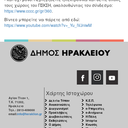
τους χώρους του ΠΣΚΣΗ, ακολουθώντας τον σύνδεσμο:
https://www.cccc.gr/gr/360
.
Βίντεο μπορείτε να πάρετε από εδώ:
https://www.youtube.com/watch?v=_Yu_lVJniwM
Χάρτης Ιστοχώρου
Αγίου Τίτου 1,
Δελτία Τύπου
Κ.Ε.Π.
Τ.Κ. 71202,
Ανακοινώσεις
Τηλέφωνα
Ηράκλειο
Διαγωνισμοί
e-Υπηρεσίες
Τηλ.: 2813-409000
Προσλήψεις
e-Αιτήματα
email:
info@heraklion.gr
Διαβουλεύσεις
Η Πόλη
Εκδηλώσεις
Ιστορία
Ο Δήμος
Κνωσός