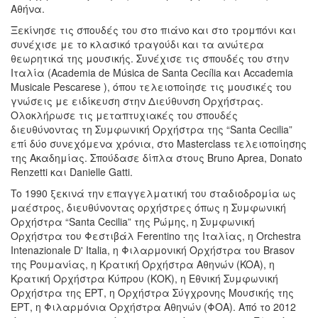
Αθήνα.
Ξεκίνησε τις σπουδές του στο πιάνο και στο τρομπόνι και
συνέχισε με το κλασικό τραγούδι και τα ανώτερα
θεωρητικά της μουσικής. Συνέχισε τις σπουδές του στην
Ιταλία (Academia de Música de Santa Cecília και Accademia
Musicale Pescarese ), όπου τελειοποίησε τις μουσικές του
γνώσεις με ειδίκευση στην Διεύθυνση Ορχήστρας.
Ολοκλήρωσε τις μεταπτυχιακές του σπουδές
διευθύνοντας τη Συμφωνική Ορχήστρα της “Santa Cecilia”
επί δύο συνεχόμενα χρόνια, στο Masterclass τελειοποίησης
της Ακαδημίας. Σπούδασε δίπλα στους Bruno Aprea, Donato
Renzetti και Danielle Gatti.
To 1990 ξεκινά την επαγγελματική του σταδιοδρομία ως
μαέστρος, διευθύνοντας ορχήστρες όπως η Συμφωνική
Ορχήστρα “Santa Cecilia” της Ρώμης, η Συμφωνική
Ορχήστρα του Φεστιβάλ Ferentino της Ιταλίας, η Orchestra
Intenazionale D' Italia, η Φιλαρμονική Ορχήστρα του Brasov
της Ρουμανίας, η Κρατική Ορχήστρα Αθηνών (KOA), η
Κρατική Ορχήστρα Κύπρου (ΚOK), η Εθνική Συμφωνική
Ορχήστρα της ΕΡΤ, η Ορχήστρα Σύγχρονης Μουσικής της
ΕΡΤ, η Φιλαρμόνια Ορχήστρα Αθηνών (ΦΟΑ). Από το 2012