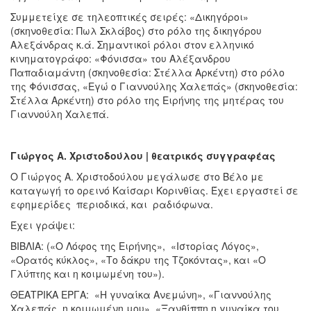
Συμμετείχε σε τηλεοπτικές σειρές: «Δικηγόροι»
(σκηνοθεσία: Πωλ Σκλάβος) στο ρόλο της δικηγόρου
Αλεξάνδρας κ.ά. Σημαντικοί ρόλοι στον ελληνικό
κινηματογράφο: «Φόνισσα» του Αλέξανδρου
Παπαδιαμάντη (σκηνοθεσία: Στέλλα Αρκέντη) στο ρόλο
της Φόνισσας, «Εγώ ο Γιαννούλης Χαλεπάς» (σκηνοθεσία:
Στέλλα Αρκέντη) στο ρόλο της Ειρήνης της μητέρας του
Γιαννούλη Χαλεπά.
Γιώργος Α. Χριστοδούλου | θεατρικός συγγραφέας
Ο Γιώργος Α. Χριστοδούλου μεγάλωσε στο Βέλο με
καταγωγή το ορεινό Καίσαρι Κορινθίας. Έχει εργαστεί σε
εφημερίδες περιοδικά, και ραδιόφωνα.
Έχει γράψει:
ΒΙΒΛΙΑ: («Ο Λόφος της Ειρήνης», «Ιστορίας Λόγος»,
«Ορατός κύκλος», «Το δάκρυ της Τζοκόντας», και «Ο
Γλύπτης και η κοιμωμένη του»).
ΘΕΑΤΡΙΚΑ ΕΡΓΑ: «Η γυναίκα Ανεμώνη», «Γιαννούλης
Χαλεπάς, η κοιμωμένη μου», «Ξανθίππη η γυναίκα του