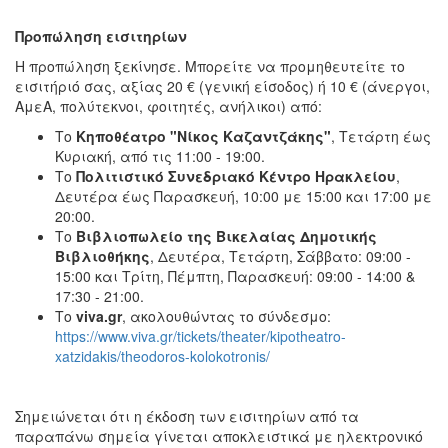
Προπώληση εισιτηρίων
Η προπώληση ξεκίνησε. Μπορείτε να προμηθευτείτε το
εισιτήριό σας, αξίας 20 € (γενική είσοδος) ή 10 € (άνεργοι,
ΑμεΑ, πολύτεκνοι, φοιτητές, ανήλικοι) από:
Το
Κηποθέατρο "Νίκος Καζαντζάκης"
, Τετάρτη έως
Κυριακή, από τις 11:00 - 19:00.
Το
Πολιτιστικό Συνεδριακό Κέντρο Ηρακλείου
,
Δευτέρα έως Παρασκευή, 10:00 με 15:00 και 17:00 με
20:00.
Το
Βιβλιοπωλείο της Βικελαίας Δημοτικής
Βιβλιοθήκης
, Δευτέρα, Τετάρτη, Σάββατο: 09:00 -
15:00 και Τρίτη, Πέμπτη, Παρασκευή: 09:00 - 14:00 &
17:30 - 21:00.
Το
viva.gr
, ακολουθώντας το σύνδεσμο:
https://www.viva.gr/tickets/theater/kipotheatro-
xatzidakis/theodoros-kolokotronis/
Σημειώνεται ότι η έκδοση των εισιτηρίων από τα
παραπάνω σημεία γίνεται αποκλειστικά με ηλεκτρονικό