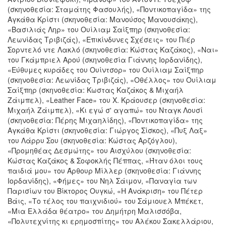
(σκηνοθεσία: Σταμάτης Φασουλής), «Ποντικοπαγίδα» της
Αγκάθα Κρίστι (σκηνοθεσία: Μανούσος Μανουσάκης),
«Βασιλιάς Ληρ» του Ουίλιαμ Σαίξπηρ (σκηνοθεσία:
Λεωνίδας Τριβιζάς), «Επικίνδυνες Σχέσεις» του Πιέρ
Σορντελό ντε Λακλό (σκηνοθεσία: Κώστας Καζάκος), «Ναι»
του Γκάμπριελ Αρού (σκηνοθεσία Γιάννης Ιορδανίδης),
«Εύθυμες κυράδες του Ουίντσορ» του Ουίλιαμ Σαίξπηρ
(σκηνοθεσία: Λεωνίδας Τριβιζάς), «Οθέλλος» του Ουίλιαμ
Σαίξπηρ (σκηνοθεσία: Κωστας Καζάκος & Μιχαήλ
Ζάιμπελ), «Leather Face» του Χ. Κράουσερ (σκηνοθεσία:
Μιχαήλ Ζάιμπελ), «Κι εγώ σ' αγαπώ» του Νταγκ Λουσί
(σκηνοθεσία: Πέρης Μιχαηλίδης), «Ποντικοπαγίδα» της
Αγκάθα Κρίστι (σκηνοθεσία: Γιώργος Σίσκος), «Πυξ Λαξ»
του Λάρρυ Σου (σκηνοθεσία: Κώστας Αρζόγλου),
«Προμηθέας Δεσμώτης» του Αισχύλου (σκηνοθεσία:
Κώστας Καζάκος & Σοφοκλής Πέππας, «Ήταν όλοι τους
παιδιά μου» του Άρθουρ Μίλλερ (σκηνοθεσία: Γιάννης
Ιορδανίδης), «Φήμες» του Νηλ Σάιμον, «Παναγία των
Παρισίων του Βίκτορος Ουγκώ, «Η Ανάκριση» του Πέτερ
Βάις, «Το τέλος του παιχνιδιού» του Σάμιουελ Μπέκετ,
«Μια Ελλάδα θέατρο» του Δημήτρη Μαλισσόβα,
«Πολυτεχνίτης κι ερημοσπίτης» του Αλέκου Σακελλάριου,