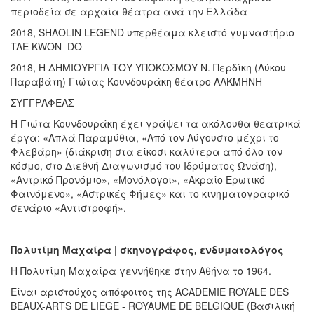
περιοδεία σε αρχαία θέατρα ανά την Ελλάδα
2018, SHAOLIN LEGEND υπερθέαμα κλειστό γυμναστήριο
TAE KWON DO
2018, Η ΔΗΜΙΟΥΡΓΙΑ ΤΟΥ ΥΠΟΚΟΣΜΟΥ Ν. Περδίκη (Λύκου
Παραβάτη) Γιώτας Κουνδουράκη θέατρο ΑΛΚΜΗΝΗ
ΣΥΓΓΡΑΦΕΑΣ
Η Γιώτα Κουνδουράκη έχει γράψει τα ακόλουθα θεατρικά
έργα: «Απλά Παραμύθια, «Από τον Αύγουστο μέχρι το
Φλεβάρη» (διάκριση στα είκοσι καλύτερα από όλο τον
κόσμο, στο Διεθνή Διαγωνισμό του Ιδρύματος Ωνάση),
«Αντρικό Προνόμιο», «Μονόλογοι», «Ακραίο Ερωτικό
Φαινόμενο», «Αστρικές Φήμες» και το κινηματογραφικό
σενάριο «Αντιστροφή».
Πολυτίμη Μαχαίρα | σκηνογράφος, ενδυματολόγος
Η Πολυτίμη Μαχαίρα γεννήθηκε στην Αθήνα το 1964.
Είναι αριστούχος απόφοιτος της ACADEMIE ROYALE DES
BEAUX-ARTS DE LIEGE - ROYAUME DE BELGIQUE (Βασιλική