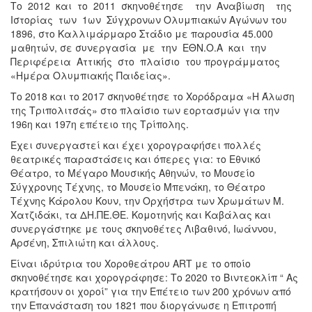
Το 2012 και το 2011 σκηνοθέτησε την Αναβίωση της
Ιστορίας των 1ων Σύγχρονων Ολυμπιακών Αγώνων του
1896, στο Καλλιμάρμαρο Στάδιο με παρουσία 45.000
μαθητών, σε συνεργασία με την ΕΘΝ.Ο.Α και την
Περιφέρεια Αττικής στο πλαίσιο του προγράμματος
«Ημέρα Ολυμπιακής Παιδείας».
Το 2018 και το 2017 σκηνοθέτησε το Χορόδραμα «Η Άλωση
της Τριπολιτσάς» στο πλαίσιο των εορτασμών για την
196η και 197η επέτειο της Τρίπολης.
Έχει συνεργαστεί και έχει χορογραφήσει πολλές
θεατρικές παραστάσεις και όπερες για: το Εθνικό
Θέατρο, το Μέγαρο Μουσικής Αθηνών, το Μουσείο
Σύγχρονης Τέχνης, το Μουσείο Μπενάκη, το Θέατρο
Τέχνης Κάρολου Κουν, την Ορχήστρα των Χρωμάτων Μ.
Χατζιδάκι, τα ΔΗ.ΠΕ.ΘΕ. Κομοτηνής και Καβάλας και
συνεργάστηκε με τους σκηνοθέτες Λιβαθινό, Ιωάννου,
Αρσένη, Σπιλιώτη και άλλους.
Είναι ιδρύτρια του Χοροθεάτρου ART με το οποίο
σκηνοθέτησε και χορογράφησε: Το 2020 το Βιντεοκλίπ “ Ας
κρατήσουν οι χοροί” για την Επέτειο των 200 χρόνων από
την Επανάσταση του 1821 που διοργάνωσε η Επιτροπή́