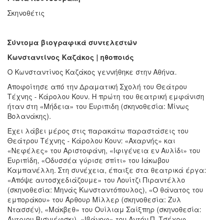
Σκηνοθέτις
Σύντομα βιογραφικά συντελεστών
Κωνσταντίνος Καζάκος | ηθοποιός
Ο Κωνσταντίνος Καζάκος γεννήθηκε στην Αθήνα.
Αποφοίτησε από την Δραματική Σχολή του Θεάτρου
Τέχνης - Κάρολου Κουν. Η πρώτη του θεατρική εμφάνιση
ήταν στη «Μήδεια» του Ευριπιδη (σκηνοθεσία: Μίνως
Βολανάκης).
Έχει λάβει μέρος στις παρακάτω παραστάσεις του
Θεάτρου Τέχνης - Κάρολου Κουν: «Αxαρνής» και
«Νεφέλες» του Αριστοφάνη, «Ιφιγένεια εν Αυλίδι» του
Ευριπίδη, «Οδυσσέα γύρισε σπίτι» του Ιάκωβου
Καμπανέλλη. Στη συνέχεια, έπαιξε στα θεατρικά έργα:
«Aπόψε αυτοσχεδιάζουμε» του Λουίτζι Πιραντέλλο
(σκηνοθεσία: Μηνάς Κωνσταντόπουλος), «Ο θάνατος του
εμποράκου» του Άρθουρ Μίλλερ (σκηνοθεσία: Ζυλ
Ντασσέν), «Μάκβεθ» του Ουίλιαμ Σαίξπηρ (σκηνοθεσία:
Άντριου Βισνιέφσκι), «Ιβάνοφ» του Αντόν Π. Τσέχοφ