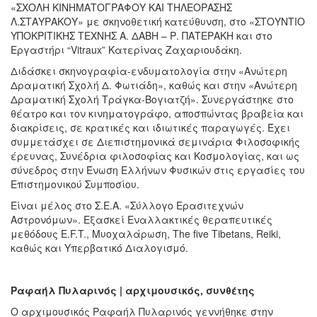
«ΣΧΟΛΗ ΚΙΝΗΜΑΤΟΓΡΑΦΟΥ ΚΑΙ ΤΗΛΕΟΡΑΣΗΣ
Λ.ΣΤΑΥΡΑΚΟΥ» με σκηνοθετική κατεύθυνση, στο «ΣΤΟΥΝΤΙΟ
ΥΠΟΚΡΙΤΙΚΗΣ ΤΕΧΝΗΣ Α. ΔΑΒΗ – Ρ. ΠΑΤΕΡΑΚΗ και στο
Eργαστήρι “Vitraux” Κατερίνας Ζαχαριουδάκη.
Διδάσκει σκηνογραφία-ενδυματολογία στην «Ανώτερη
Δραματική Σχολή Δ. Φωτιάδη», καθώς και στην «Ανώτερη
Δραματική Σχολή Τράγκα-Βογιατζή». Συνεργάστηκε στο
θέατρο και τον κινηματογράφο, αποσπώντας βραβεία και
διακρίσεις, σε κρατικές και ιδιωτικές παραγωγές. Έχει
συμμετάσχει σε Διεπιστημονικά σεμινάρια Φιλοσοφικής
έρευνας, Συνέδρια φιλοσοφίας και Κοσμολογίας, και ως
σύνεδρος στην Ένωση Ελλήνων Φυσικών στις εργασίες του
Επιστημονικού Συμποσίου.
Είναι μέλος στο Σ.Ε.Α. «Σύλλογο Ερασιτεχνών
Αστρονόμων». Εξασκεί Εναλλακτικές θεραπευτικές
μεθόδους E.F.T., Μυοχαλάρωση, The five Tibetans, Reiki,
καθώς και Υπερβατικό Διαλογισμό.
Ραφαήλ Πυλαρινός | αρχιμουσικός, συνθέτης
Ο αρχιμουσικός Ραφαήλ Πυλαρινός γεννήθηκε στην