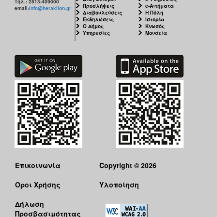
Τηλ.: 2813-409000
Προσλήψεις
e-Αιτήματα
email:
info@heraklion.gr
Διαβουλεύσεις
Η Πόλη
Εκδηλώσεις
Ιστορία
Ο Δήμος
Κνωσός
Υπηρεσίες
Μουσεία
Επικοινωνία
Copyright © 2026
Όροι Χρήσης
Υλοποίηση
Δήλωση
Προσβασιμότητας