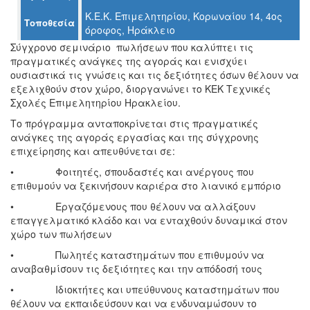
Κ.Ε.Κ. Επιμελητηρίου, Κορωναίου 14, 4ος
Τοποθεσία
όροφος, Ηράκλειο
Ο
Σύγχρονο σεμινάριο πωλήσεων που καλύπτει τις
ΤΟΠΟΣ
πραγματικές ανάγκες της αγοράς και ενισχύει
ΜΑΣ
ουσιαστικά τις γνώσεις και τις δεξιότητες όσων θέλουν να
εξελιχθούν στον χώρο, διοργανώνει το ΚΕΚ Τεχνικές
Ο
Σχολές Επιμελητηρίου Ηρακλείου.
ΔΗΜΟΣ
Το πρόγραμμα ανταποκρίνεται στις πραγματικές
ΠΟΛΙΤΙΣΜΟΣ
ανάγκες της αγοράς εργασίας και της σύγχρονης
επιχείρησης και απευθύνεται σε:
ΑΝΘΕΚΤΙΚΗ
• Φοιτητές, σπουδαστές και ανέργους που
ΠΟΛΗ
επιθυμούν να ξεκινήσουν καριέρα στο λιανικό εμπόριο
• Εργαζόμενους που θέλουν να αλλάξουν
επαγγελματικό κλάδο και να ενταχθούν δυναμικά στον
χώρο των πωλήσεων
• Πωλητές καταστημάτων που επιθυμούν να
αναβαθμίσουν τις δεξιότητες και την απόδοσή τους
• Ιδιοκτήτες και υπεύθυνους καταστημάτων που
θέλουν να εκπαιδεύσουν και να ενδυναμώσουν το