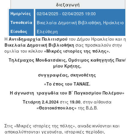
διεξαγωγή
Ημερ/νίες
02/04/2025 - 02/04/2025 19:00
Ο
ΤΟΠΟΣ
Τοποθεσία
Βικελαία Δημοτική Βιβλιοθήκη, Ηράκλειο
ΜΑΣ
Είσοδος
Ελεύθερη
Η
Αντιδημαρχία Πολιτισμού
του Δήμου Ηρακλείου και η
Ο
ΔΗΜΟΣ
Βικελαία Δημοτική Βιβλιοθήκη
σας προσκαλούν στην
ομιλία του κύκλου
«Μικρές ιστορίες της πόλης».
ΠΟΛΙΤΙΣΜΟΣ
Τηλέμαχος Μουδατσάκις, Ομότιμος
καθηγητής Παν/
μίου Κρήτης,
ΑΝΘΕΚΤΙΚΗ
συγγραφέας, σκηνοθέτης
ΠΟΛΗ
«Το έπος του ΤΑΝΑΙΣ.
Η άγνωστη τραγωδία του Β΄ Παγκοσμίου Πολέμου»
Τετάρτη 2.4.2024
στις
19.00
, στην αίθουσα
«Θεοτοκόπουλος»
της Β.Δ.Β.
Στις «Μικρές ιστορίες της πόλης», αναδεικνύονται και
αποκαλύπτονται γεγονότα, ιστορικές περίοδοι,