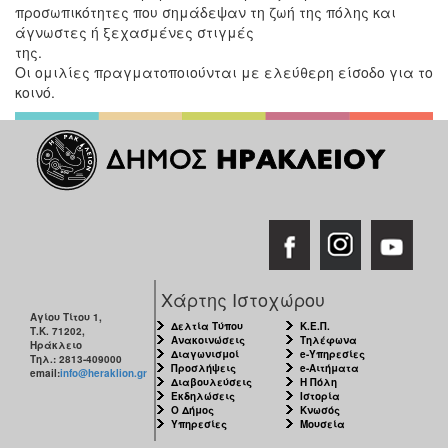
προσωπικότητες που σημάδεψαν τη ζωή της πόλης και
άγνωστες ή ξεχασμένες στιγμές
τη
Οι ομιλίες πραγματοποιούνται με ελεύθερη είσοδο για το
κοινό.
Χάρτης Ιστοχώρου
Αγίου Τίτου 1,
Δελτία Τύπου
Κ.Ε.Π.
Τ.Κ. 71202,
Ανακοινώσεις
Τηλέφωνα
Ηράκλειο
Διαγωνισμοί
e-Υπηρεσίες
Τηλ.: 2813-409000
Προσλήψεις
e-Αιτήματα
email:
info@heraklion.gr
Διαβουλεύσεις
Η Πόλη
Εκδηλώσεις
Ιστορία
Ο Δήμος
Κνωσός
Υπηρεσίες
Μουσεία