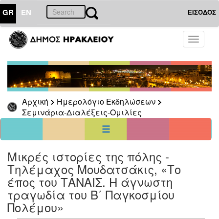
GR
EN
ΕΙΣΟΔΟΣ
02
Απρίλιος
Toggle
2025
navigati
Κυρ
Δευ
Τρι
Τετ
Πεμ
Παρ
Σαβ
1
2
3
4
5
6
7
8
9
10
11
12
Αρχική
Ημερολόγιο Εκδηλώσεων
13
14
15
16
17
18
19
Σεμινάρια-Διαλέξεις-Ομιλίες
20
21
22
23
24
25
26
27
28
29
30
<<
σήμερα
>>
Μικρές ιστορίες της πόλης -
ΗΜΕΡΟΛΟΓΙΟ
ΕΚΔΗΛΩΣΕΩΝ
Τηλέμαχος Μουδατσάκις, «Το
έπος του ΤΑΝΑΙΣ. Η άγνωστη
Σεμινάρια-
Διαλέξεις-
τραγωδία του Β΄ Παγκοσμίου
Ομιλίες
Πολέμου»