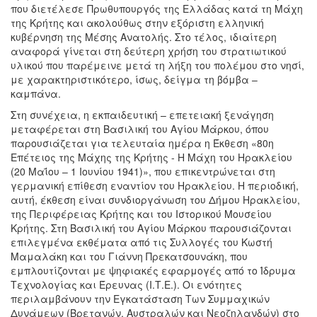
που διετέλεσε Πρωθυπουργός της Ελλάδας κατά τη Μάχη
της Κρήτης και ακολούθως στην εξόριστη ελληνική
κυβέρνηση της Μέσης Ανατολής. Στο τέλος, ιδιαίτερη
αναφορά γίνεται στη δεύτερη χρήση του στρατιωτικού
υλικού που παρέμεινε μετά τη λήξη του πολέμου στο νησί,
με χαρακτηριστικότερο, ίσως, δείγμα τη βόμβα –
καμπάνα.
Στη συνέχεια, η εκπαιδευτική – επετειακή ξενάγηση
μεταφέρεται στη Βασιλική του Αγίου Μάρκου, όπου
παρουσιάζεται για τελευταία ημέρα η Έκθεση «80η
Επέτειος της Μάχης της Κρήτης - Η Μάχη του Ηρακλείου
(20 Μαΐου – 1 Ιουνίου 1941)», που επικεντρώνεται στη
γερμανική επίθεση εναντίον του Ηρακλείου. Η περιοδική,
αυτή, έκθεση είναι συνδιοργάνωση του Δήμου Ηρακλείου,
της Περιφέρειας Κρήτης και του Ιστορικού Μουσείου
Κρήτης. Στη Βασιλική του Αγίου Μάρκου παρουσιάζονται
επιλεγμένα εκθέματα από τις Συλλογές του Κωστή
Μαμαλάκη και του Γιάννη Πρεκατσουνάκη, που
εμπλουτίζονται με ψηφιακές εφαρμογές από το Ίδρυμα
Τεχνολογίας και Έρευνας (Ι.Τ.Ε.). Οι ενότητες
περιλαμβάνουν την Εγκατάσταση Των Συμμαχικών
Δυνάμεων (Βρετανών, Αυστραλών και Νεοζηλανδών) στο