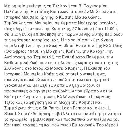
Με σημείο εκκίνησης τη Συλλογή του Β΄ Παγκοσμίου
Πολέμου της Εταιρίας Κρητικών Ιστορικών Μελετών στο
Ιστορικό Μουσείο Κρήτης, ο Κωστής Μαμαλάκης,
Σύμβουλος του Μουσείου σε θέματα Νεότερης Ιστορίας,
σας οδηγεί το πρωί της Κυριακής, 27 Ιουνίου (ώρα 11:00’),
σε μια γενική επισκόπηση της ταραγμένης αυτής περιόδου
της νεότερης ιστορίας μας. Η παρουσίαση - ξενάγηση
περιλαμβάνει την Ιταλική Επίθεση Εναντίον Της Ελλάδας
(Οκτώβριος 1940), τη Μάχη της Κρήτης, την Κατοχή, την
Αντίσταση, τα Σαμποτάζ, τα Εγκλήματα Πολέμου, την
Καθημερινή Ζωή, που αποτελούν τις κύριες ενότητες της
Συλλογής στο Ιστορικό Μουσείο Κρήτης. Η Έκθεση του
Ιστορικού Μουσείου Κρήτης αξιοποιεί αντικείμενα,
εικονογραφικό υλικό και ποικίλα οπτικά και ηχητικά
ντοκουμέντα, μεταξύ των οποίων ξεχωρίζουν οι
προσωπικές αφηγήσεις ανθρώπων που έδρασαν στην
Κρήτη εκείνη την περίοδο, Eλλήνων όπως ο Γεώργιος
Τζίτζικας (αφήγηση για τη Μάχη της Κρήτης) και
Συμμάχων, όπως ο Sir Patrick Leigh Fermor και ο Jack L.
Sibard. Στην έκθεση παρεμβάλλεται ως ιδιαίτερη ενότητα
το γραφείο, η βιβλιοθήκη και προσωπικά αντικείμενα του
Κρητικού τραπεζίτη και πολιτικού Εμμανουήλ Τσουδερού