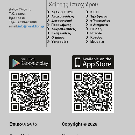
Χάρτης Ιστοχώρου
Αγίου Τίτου 1,
Δελτία Τύπου
Κ.Ε.Π.
Τ.Κ. 71202,
Ανακοινώσεις
Τηλέφωνα
Ηράκλειο
Διαγωνισμοί
e-Υπηρεσίες
Τηλ.: 2813-409000
Προσλήψεις
e-Αιτήματα
email:
info@heraklion.gr
Διαβουλεύσεις
Η Πόλη
Εκδηλώσεις
Ιστορία
Ο Δήμος
Κνωσός
Υπηρεσίες
Μουσεία
Επικοινωνία
Copyright © 2026