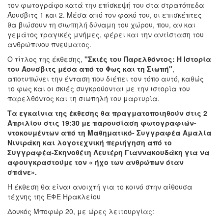
τον φωτογράφο κατά την επίσκεψή του στα στρατόπεδα
Άουσβιτς 1 και 2. Μέσα από τον φακό του, οι επισκέπτες
θα βιώσουν τη σιωπηλή δύναμη του χώρου, που, αν και
γεμάτος τραγικές μνήμες, φέρει και την αντίσταση του
ανθρώπινου πνεύματος.
Ο τίτλος της έκθεσης,
"Σκιές του Παρελθόντος: Η Ιστορία
του Άουσβιτς μέσα από το Φως και τη Σιωπή"
,
αποτυπώνει την ένταση που διέπει τον τόπο αυτό, καθώς
το φως και οι σκιές συγκρούονται με την ιστορία του
παρελθόντος και τη σιωπηλή του μαρτυρία.
Τα εγκαίνια της έκθεσης θα πραγματοποιηθούν στις 2
Απριλίου στις 19:30 με παρουσίαση φωτογραφιών-
ντοκουμέντων από τη Μαθηματικό- Συγγραφέα Αμαλία
Νινιράκη και λογοτεχνική περιήγηση από το
Συγγραφέα-Σκηνοθέτη Λευτέρη Γιαννακουδάκη για να
αφουγκραστούμε τον « ήχο των ανθρώπων όταν
σπάνε».
Η έκθεση θα είναι ανοιχτή για το κοινό στην αίθουσα
τέχνης της ΕΦΕ Ηρακλείου
Δουκός Μποφώρ 20, με ώρες λειτουργίας: