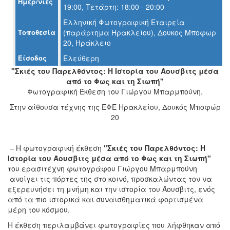
Ημερ/νίες
19:00, Τετάρτη: 18:00 - 20:00
Ο
ΤΟΠΟΣ
Ελληνική Φωτογραφική Εταιρεία
ΜΑΣ
Τοποθεσία
(παράρτημα Ηρακλείου), Δουκος Μποφωρ
20, Ηράκλειο
Ο
ΔΗΜΟΣ
Είσοδος
Ελεύθερη
"Σκιές του Παρελθόντος: Η Ιστορία του Άουσβιτς μέσα
ΠΟΛΙΤΙΣΜΟΣ
από το Φως και τη Σιωπή"
Φωτογραφική Έκθεση του Γιώργου Μπαρμπούνη.
ΑΝΘΕΚΤΙΚΗ
Στην αίθουσα τέχνης της ΕΦΕ Ηρακλείου, Δουκός Μποφώρ
ΠΟΛΗ
20
– Η φωτογραφική έκθεση
"Σκιές του Παρελθόντος: Η
Ιστορία του Άουσβιτς μέσα από το Φως και τη Σιωπή"
του ερασιτέχνη φωτογράφου Γιώργου Μπαρμπούνη
ανοίγει τις πόρτες της στο κοινό, προσκαλώντας τον να
εξερευνήσει τη μνήμη και την ιστορία του Άουσβιτς, ενός
από τα πιο ιστορικά και συναισθηματικά φορτισμένα
μέρη του κόσμου.
Η έκθεση περιλαμβάνει φωτογραφίες που λήφθηκαν από