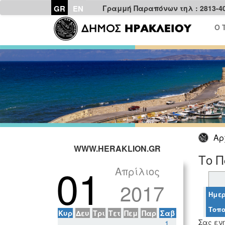
GR
EN
Γραμμή Παραπόνων τηλ : 2813-4
Ο 
Αρ
WWW.HERAKLION.GR
Το Π
01
Απρίλιος
2017
Ημερ
Τοπο
Κυρ
Δευ
Τρι
Τετ
Πεμ
Παρ
Σαβ
Σας ενη
1