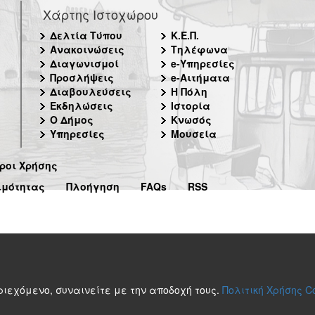
Χάρτης Ιστοχώρου
Δελτία Τύπου
Κ.Ε.Π.
Ανακοινώσεις
Τηλέφωνα
Διαγωνισμοί
e-Υπηρεσίες
Προσλήψεις
e-Αιτήματα
Διαβουλεύσεις
Η Πόλη
Εκδηλώσεις
Ιστορία
Ο Δήμος
Κνωσός
Υπηρεσίες
Μουσεία
ροι Χρήσης
ιμότητας
Πλοήγηση
FAQs
RSS
περιεχόμενο, συναινείτε με την αποδοχή τους.
Πολιτική Χρήσης C