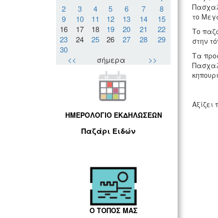
Πασχαλ
2
3
4
5
6
7
8
το Μεγ
9
10
11
12
13
14
15
16
17
18
19
20
21
22
Το παζ
23
24
25
26
27
28
29
στην τό
30
Τα προ
<<
σήμερα
>>
Πασχαλ
κηπουρι
Αξίζει 
ΗΜΕΡΟΛΟΓΙΟ ΕΚΔΗΛΩΣΕΩΝ
Παζάρι Ειδών
Ο ΤΟΠΟΣ ΜΑΣ