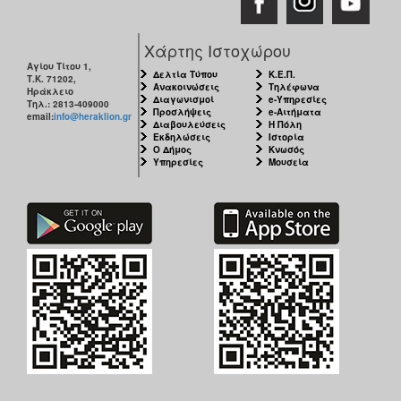
Χάρτης Ιστοχώρου
Αγίου Τίτου 1,
Δελτία Τύπου
Κ.Ε.Π.
Τ.Κ. 71202,
Ανακοινώσεις
Τηλέφωνα
Ηράκλειο
Διαγωνισμοί
e-Υπηρεσίες
Τηλ.: 2813-409000
Προσλήψεις
e-Αιτήματα
email:
info@heraklion.gr
Διαβουλεύσεις
Η Πόλη
Εκδηλώσεις
Ιστορία
Ο Δήμος
Κνωσός
Υπηρεσίες
Μουσεία