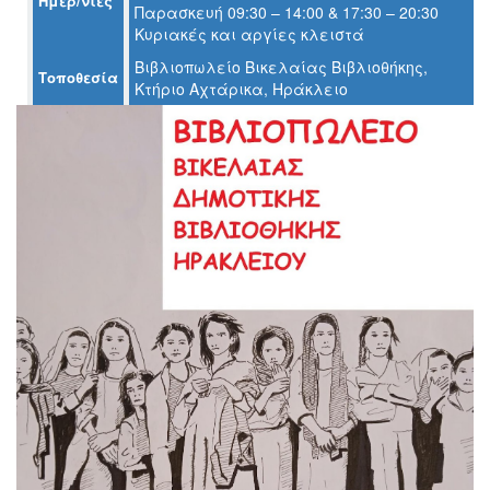
Ημερ/νίες
Παρασκευή 09:30 – 14:00 & 17:30 – 20:30
Ο
Κυριακές και αργίες κλειστά
ΤΟΠΟΣ
ΜΑΣ
Βιβλιοπωλείο Βικελαίας Βιβλιοθήκης,
Τοποθεσία
Κτήριο Αχτάρικα, Ηράκλειο
Ο
ΔΗΜΟΣ
ΠΟΛΙΤΙΣΜΟΣ
ΑΝΘΕΚΤΙΚΗ
ΠΟΛΗ