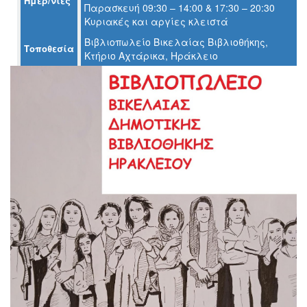
Ημερ/νίες
Παρασκευή 09:30 – 14:00 & 17:30 – 20:30
Ο
Κυριακές και αργίες κλειστά
ΤΟΠΟΣ
ΜΑΣ
Βιβλιοπωλείο Βικελαίας Βιβλιοθήκης,
Τοποθεσία
Κτήριο Αχτάρικα, Ηράκλειο
Ο
ΔΗΜΟΣ
ΠΟΛΙΤΙΣΜΟΣ
ΑΝΘΕΚΤΙΚΗ
ΠΟΛΗ