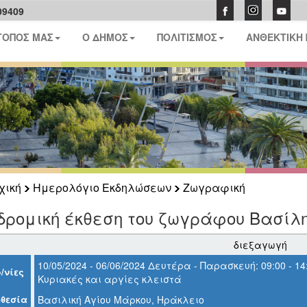
09409
ΤΟΠΟΣ ΜΑΣ
Ο ΔΗΜΟΣ
ΠΟΛΙΤΙΣΜΟΣ
ΑΝΘΕΚΤΙΚΗ
χική
Ημερολόγιο Εκδηλώσεων
Ζωγραφική
δρομική έκθεση του ζωγράφου Βασίλ
διεξαγωγή
10/05/2024 - 06/06/2024 Δευτέρα - Παρασκευή: 09:00 - 14:0
/νίες
Κυριακές και αργίες κλειστά
θεσία
Βασιλική Αγίου Μάρκου, Ηράκλειο