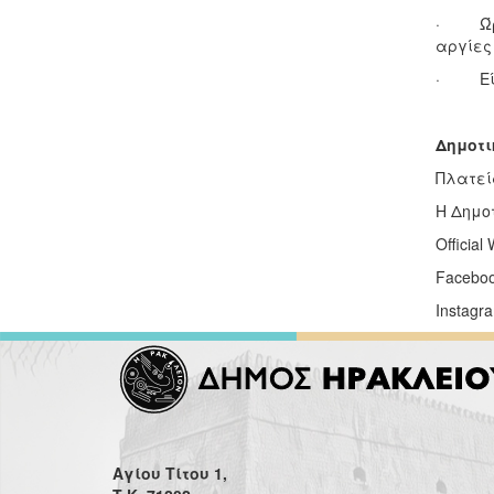
· Ώρες 
αργίες
· Είσο
Δημοτι
Πλατεία
Η Δημοτ
Official
Faceboo
Instagr
Αγίου Τίτου 1,