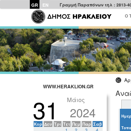
GR
EN
Γραμμή Παραπόνων τηλ : 2813-4
Ο 
Αρ
WWW.HERAKLION.GR
Ανα
31
Μάιος
2024
Ημερ
Κυρ
Δευ
Τρι
Τετ
Πεμ
Παρ
Σαβ
Τοπο
1
2
3
4