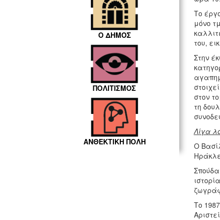
Το έργ
μόνο τ
καλλιτε
Ο ΔΗΜΟΣ
του, ει
Στην έ
κατηγο
αγαπημ
στοιχε
ΠΟΛΙΤΙΣΜΟΣ
στον τ
τη δου
συνοδε
Λίγα λό
ΑΝΘΕΚΤΙΚΗ ΠΟΛΗ
Ο Βασίλ
Ηράκλε
Σπούδασ
ιστορία
ζωγράφ
Το 198
Αριστε