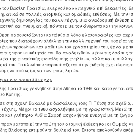
ο του Βασίλη Γρατσία, ενεργού καλλιτεχνικά επί δεκαετίες, δ
μηματικά σε πολλές ατομικές και ομαδικές εκθέσεις. Με την ι
χνικής δημιουργίας του καλλιτέχνη, μια αναδρομική έκθεση ε
καστική και πνευματική, πάντοτε με τον άνθρωπο και την κοινων
κθεση παρουσιάζονται κατά κύριο λόγο ελαιογραφίες και ακρυ
ρίες που διατρέχουν ολόκληρη την καλλιτεχνική του πορεία: 
ένων προσώπων και μαθητών του εργαστηρίου του, έργα με πολ
ία της προσωπικότητάς του θα αναδειχθούν μέσω της δράσης το
ομέα της εικαστικής εκπαίδευσης ενηλίκων, αλλά και η συλλο
λειά του. Το υλικό που παρουσιάζεται στην έκθεση έχει συμπ
υόμενο από κείμενα των επιμελητών.
για για τον καλλιτέχνη:
ης Γρατσίας γεννήθηκε στην Αθήνα το 1946 και κατάγεται από 
ιο Κρήτης.
ε στη σχολή Βακαλό με δασκάλους τους Π. Τέτση στο σχέδιο, 
 τέχνης. Μέχρι το 1980 ασχολήθηκε με τη γραφιστική. Μετά τη
ο και γλύπτρια Λυδία Σαρρή ασχολήθηκε ενεργά με τη ζωγρα
7 πραγματοποιεί την πρώτη του ατομική έκθεση και οι Θωμάς 
ίδης Βλάσσης εκτιμούν τη δουλειά του. Έκτοτε ακολουθούν ακό