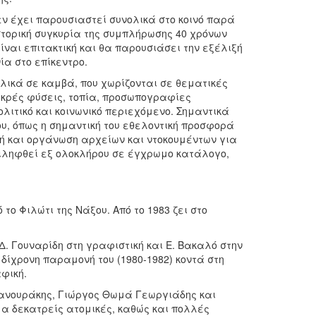
εν έχει παρουσιαστεί συνολικά στο κοινό παρά
στορική συγκυρία της συμπλήρωσης 40 χρόνων
ίναι επιτακτική και θα παρουσιάσει την εξέλιξή
ία στο επίκεντρο.
λικά σε καμβά, που χωρίζονται σε θεματικές
νεκρές φύσεις, τοπία, προσωπογραφίες
ιτικό και κοινωνικό περιεχόμενο. Σημαντικά
υ, όπως η σημαντική του εθελοντική προσφορά
γή και οργάνωση αρχείων και ντοκουμέντων για
εριληφθεί εξ ολοκλήρου σε έγχρωμο κατάλογο,
το Φιλώτι της Νάξου. Από το 1983 ζει στο
Δ. Γουναρίδη στη γραφιστική και Ε. Βακαλό στην
 δίχρονη παραμονή του (1980-1982) κοντά στη
φική.
Φανουράκης, Γιώργος Θωμά Γεωργιάδης και
μα δεκατρείς ατομικές, καθώς και πολλές