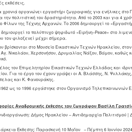
ές εκθέσεις.
α χρονιά οργανώνει εργαστήρι ζωγραφικής για ενήλικες στο Πολ
α την πολιτιστική του δραστηριότητα. Από το 2003 και για 4 
 Φίλων της Τέχνης Αρχανών. Το 2006 δημιουργεί το «Εργαστήρι
9 δημιουργεί το πολύπτυχο ψηφιδωτό «Ειρήνη–Peace» στο λιμε
ου τον φιλοξενεί μέχρι σήμερα.
ου βρίσκονται στο Μουσείο Εικαστικών Τεχνών Ηρακλείου, στο
 Αγ. Νικολάου, Χερσονήσου, Δρυμαλίας Νάξου, Βάμου, καθώς κ
ικό.
μέλος του Επιμελητηρίου Εικαστικών Τεχνών Ελλάδας και ιδρυτ
ου. Για το έργο του έχουν γράψει οι Α. Βλάσσης, Ν. Ψυλλάκης, Δ
ελας και Κ. Φανουράκης.
 1962 ως το 1996 εργάστηκε στον Οργανισμό Τηλεπικοινωνιών 
ορίες Αναδρομικής έκθεσης του ζωγράφου Βασίλη Γρατσία
διοργάνωση:
Δήμος Ηρακλείου – Αντιδημαρχία Πολιτισμού | 
κεια Έκθεσης: Παρασκευή 10 Μαΐου – Πέμπτη 6 Ιουνίου 202