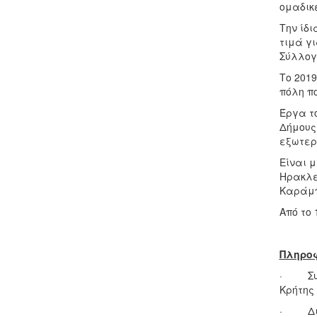
ομαδικ
Την ίδι
τιμά γι
Σύλλογο
Το 201
πόλη π
Έργα τ
Δήμους
εξωτερ
Είναι 
Ηρακλεί
Καράμπ
Από το
Πληροφ
· Συν
Κρήτης
· Διάρ