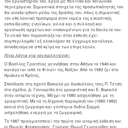
του εργαστηρίου του, έργα με πολιτικό και κοινωνικό
περιεχόμενο. Σημαντικά στοιχεία της προσωπικότητάς του
θα αναδειχθούν μέσω της δράσης του, όπως η σημαντική
του εθελοντική προσφορά στον τομέα της εικαστικής
εκπαίδευσης ενηλίκων, αλλά και η συλλογή και
οργάνωση αρχείων και ντοκουμέντων για τη δουλειά του.
Το υλικό που παρουσιάζεται στην έκθεση έχει
συμπεριληφθεί εξ ολοκλήρου σε έγχρωμο κατάλογο,
συνοδευόμενο από κείμενα των επιμελητών.
Λίγα λόγια για τον καλλιτέχνη:
Ο Βασίλης Γρατσίας γεννήθηκε στην Αθήνα το 1946 και
κατάγεται από το Φιλώτι της Νάξου. Από το 1983 ζει στο
Ηράκλειο Κρήτης.
Σπούδασε στη σχολή Βακαλό με δασκάλους τους Π. Τέτση
στο σχέδιο, Δ. Γουναρίδη στη γραφιστική και Ε. Βακαλό
στην ιστορία τέχνης. Μέχρι το 1980 ασχολήθηκε με τη
γραφιστική. Μετά τη δίχρονη παραμονή του (1980-1982)
κοντά στη ζωγράφο και γλύπτρια Λυδία Σαρρή
ασχολήθηκε ενεργά με τη ζωγραφική.
Το 1987 πραγματοποιεί την πρώτη του ατομική έκθεση και
οι Θωμάς Φανουράκης, Γιώργος Θωμά Γεωργιάδης και