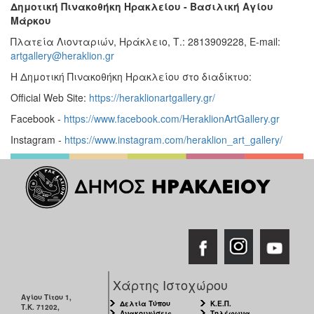
Δημοτική Πινακοθήκη Ηρακλείου - Βασιλική Αγίου
Μάρκου
Πλατεία Λιονταριών, Ηράκλειο, Τ.: 2813909228, E-mail:
artgallery@heraklion.gr
Η Δημοτική Πινακοθήκη Ηρακλείου στο διαδίκτυο:
Official Web Site:
https://heraklionartgallery.gr/
Facebook -
https://www.facebook.com/HeraklionArtGallery.gr
Instagram -
https://www.instagram.com/heraklion_art_gallery/
Χάρτης Ιστοχώρου
Αγίου Τίτου 1,
Δελτία Τύπου
Κ.Ε.Π.
Τ.Κ. 71202,
Ανακοινώσεις
Τηλέφωνα