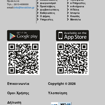
Ηράκλειο
Διαγωνισμοί
e-Υπηρεσίες
Τηλ.: 2813-409000
Προσλήψεις
e-Αιτήματα
email:
info@heraklion.gr
Διαβουλεύσεις
Η Πόλη
Εκδηλώσεις
Ιστορία
Ο Δήμος
Κνωσός
Υπηρεσίες
Μουσεία
Επικοινωνία
Copyright © 2026
Όροι Χρήσης
Υλοποίηση
Δήλωση