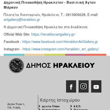
Δημοτική Πινακοθήκη Ηρακλείου - Βασιλική Αγίου
Μάρκου
Πλατεία Λιονταριών, Ηράκλειο, Τ.: 2813909228, E-mail:
artgallery@heraklion.gr
Η Δημοτική Πινακοθήκη Ηρακλείου στο διαδίκτυο:
Official Web Site:
https://heraklionartgallery.gr/
Facebook -
https://www.facebook.com/HeraklionArtGallery.gr
Instagram -
https://www.instagram.com/heraklion_art_gallery/
Χάρτης Ιστοχώρου
Αγίου Τίτου 1,
Δελτία Τύπου
Κ.Ε.Π.
Τ.Κ. 71202,
Ανακοινώσεις
Τηλέφωνα