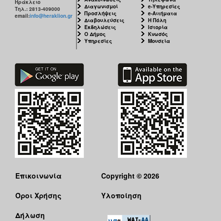
Ηράκλειο
Διαγωνισμοί
e-Υπηρεσίες
Τηλ.: 2813-409000
Προσλήψεις
e-Αιτήματα
email:
info@heraklion.gr
Διαβουλεύσεις
Η Πόλη
Εκδηλώσεις
Ιστορία
Ο Δήμος
Κνωσός
Υπηρεσίες
Μουσεία
Επικοινωνία
Copyright © 2026
Όροι Χρήσης
Υλοποίηση
Δήλωση