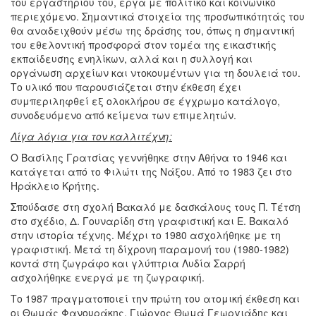
του εργαστηρίου του, έργα με πολιτικό και κοινωνικό
περιεχόμενο. Σημαντικά στοιχεία της προσωπικότητάς του
θα αναδειχθούν μέσω της δράσης του, όπως η σημαντική
του εθελοντική προσφορά στον τομέα της εικαστικής
εκπαίδευσης ενηλίκων, αλλά και η συλλογή και
οργάνωση αρχείων και ντοκουμέντων για τη δουλειά του.
Το υλικό που παρουσιάζεται στην έκθεση έχει
συμπεριληφθεί εξ ολοκλήρου σε έγχρωμο κατάλογο,
συνοδευόμενο από κείμενα των επιμελητών.
Λίγα λόγια για τον καλλιτέχνη:
Ο Βασίλης Γρατσίας γεννήθηκε στην Αθήνα το 1946 και
κατάγεται από το Φιλώτι της Νάξου. Από το 1983 ζει στο
Ηράκλειο Κρήτης.
Σπούδασε στη σχολή Βακαλό με δασκάλους τους Π. Τέτση
στο σχέδιο, Δ. Γουναρίδη στη γραφιστική και Ε. Βακαλό
στην ιστορία τέχνης. Μέχρι το 1980 ασχολήθηκε με τη
γραφιστική. Μετά τη δίχρονη παραμονή του (1980-1982)
κοντά στη ζωγράφο και γλύπτρια Λυδία Σαρρή
ασχολήθηκε ενεργά με τη ζωγραφική.
Το 1987 πραγματοποιεί την πρώτη του ατομική έκθεση και
οι Θωμάς Φανουράκης, Γιώργος Θωμά Γεωργιάδης και