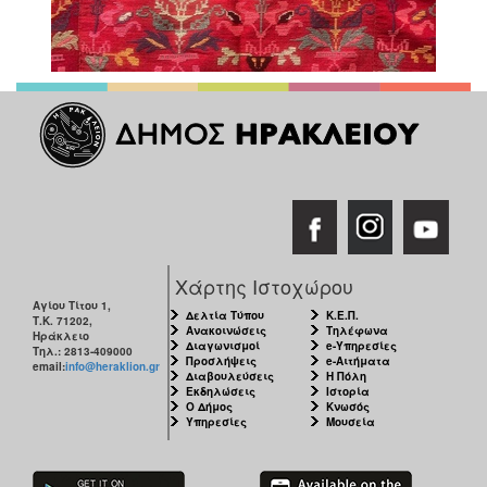
Χάρτης Ιστοχώρου
Αγίου Τίτου 1,
Δελτία Τύπου
Κ.Ε.Π.
Τ.Κ. 71202,
Ανακοινώσεις
Τηλέφωνα
Ηράκλειο
Διαγωνισμοί
e-Υπηρεσίες
Τηλ.: 2813-409000
Προσλήψεις
e-Αιτήματα
email:
info@heraklion.gr
Διαβουλεύσεις
Η Πόλη
Εκδηλώσεις
Ιστορία
Ο Δήμος
Κνωσός
Υπηρεσίες
Μουσεία