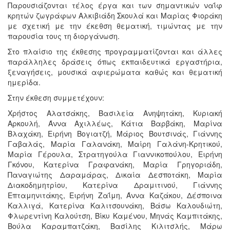
Παρουσιάζονται τέλος έργα και των σημαντικών ναΐφ
κρητών ζωγράφων Αλκιβιάδη Σκουλά και Μαρίας Φιοράκη
με σχετική με την έκεθση θεματική, τιμώντας με την
παρουσία τους τη διοργάνωση.
Στο πλαίσιο της έκθεσης προγραμματίζονται και άλλες
παράλληλες δράσεις όπως εκπαιδευτικά εργαστήρια,
ξεναγήσεις, μουσικά αφιερώματα καθώς και θεματική
ημερίδα.
Στην έκθεση συμμετέχουν:
Χρήστος Αλατσάκης, Βασιλεία Ανηψητάκη, Κυριακή
Αρκουλή, Άννα Αχιλλέως, Κάτια Βαρβάκη, Μαρίνα
Βλαχάκη, Ειρήνη Βογιατζή, Μάριος Βουτσινάς, Γιάννης
Γαβαλάς, Μαρία Γαλανάκη, Μαίρη Γαλάνη-Κρητικού,
Μαρία Γέρουλα, Στρατηγούλα Γιαννικοπούλου, Ειρήνη
Γκόνου, Κατερίνα Γραφανάκη, Μαρία Γρηγοριάδη,
Παναγιώτης Δαραμάρας, Δικαία Δεσποτάκη, Μαρία
Διακοδημητρίου, Κατερίνα Δραμιτινού, Γιάννης
Επταμηνιτάκης, Ειρήνη Ζαΐμη, Άννα Καζάκου, Δέσποινα
Καλλιγά, Κατερίνα Καλιτσουνάκη, Βάσω Καλουδιώτη,
Φλωρεντίνη Καλούτση, Βίκυ Καμένου, Μηνάς Καμπιτάκης,
Βούλα Καραμπατζάκη, Βασίλης Κιλιτσλής, Μάρω