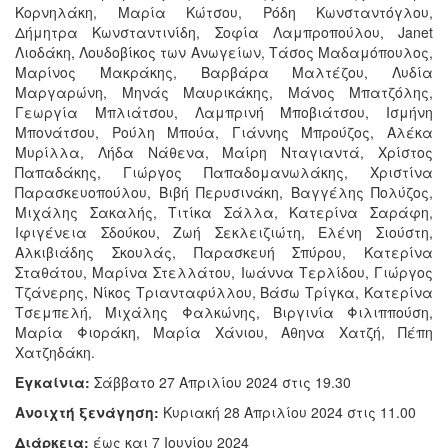
Κορνηλάκη, Μαρία Κώτσου, Ρόδη Κωνσταντόγλου,
Δήμητρα Κωνσταντινίδη, Σοφία Λαμπροπούλου, Janet
Λιοδάκη, Λουδοβίκος των Ανωγείων, Τάσος Μαδαμόπουλος,
Μαρίνος Μακράκης, Βαρβάρα Μαλτέζου, Λυδία
Μαργαρώνη, Μηνάς Μαυρικάκης, Μάνος Μπατζόλης,
Γεωργία Μπλιάτσου, Λαμπρινή Μποβιάτσου, Ισμήνη
Μπονάτσου, Ρούλη Μπούα, Γιάννης Μπρούζος, Αλέκα
Μυρίλλα, Λήδα Νάθενα, Μαίρη Νταγιαντά, Χρίστος
Παπαδάκης, Γιώργος Παπαδομανωλάκης, Χριστίνα
Παρασκευοπούλου, Βιβή Περυσινάκη, Βαγγέλης Πολύζος,
Μιχάλης Σακαλής, Τιτίκα Σάλλα, Κατερίνα Σαράφη,
Ιφιγένεια Σδούκου, Ζωή Σεκλειζιώτη, Ελένη Σιούστη,
Αλκιβιάδης Σκουλάς, Παρασκευή Σπύρου, Κατερίνα
Σταθάτου, Μαρίνα Στελλάτου, Ιωάννα Τερλίδου, Γιώργος
Τζάνερης, Νίκος Τριανταφύλλου, Βάσω Τρίγκα, Κατερίνα
Τσεμπελή, Μιχάλης Φαλκώνης, Βιργινία Φιλιππούση,
Μαρία Φιοράκη, Μαρία Χάνιου, Αθηνα Χατζή, Πέπη
Χατζηδάκη.
Εγκαίνια:
Σάββατο 27 Απριλίου 2024 στις 19.30
Ανοιχτή ξενάγηση:
Κυριακή 28 Απριλίου 2024 στις 11.00
Διάρκεια:
έως και 7 Ιουνίου 2024