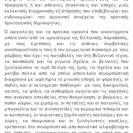
προφανείς ή και αθέατες συγκλίσεις και εσοχές μιας
εκλεκτικής διαχρονικής εξιστόρησης που επιβεβαιώνει και
ενδυναμώνει την οργανική συνέχεια της κρητικής
πρωτογενούς δημιουργίας.
Ο αργαλειός και τα κρητικά υφαντά που αναντίρρητα
αποτελούν από τα ωραιότερα της Ελληνικής παράδοσης,
με τους έφιππους και τις άνθινες συμβολικές
αναπαραστάσεις τους ή τον γεωμετρικό διάκοσμο με τους
ρόμβους που έχει τις καταβολές του στη Βυζαντινή τέχνη,
τα κουσκουσέ και τα ριγωτά σχέδια, οι βελονιές που
ζωντανεύουν το ιερό δέντρο της ζωής, τα σχέδια και τα
μοτίβα πολλά από τα οποία αποτελούν συναρπαστική
διαχρονία με αφετηρία τη μινωική εποχή, οι φορεσιές, οι
ποδιές και οι κεντημένοι ποδόγυροι με τους δικέφαλους
αετούς, τα φίδια, τα ανθοφόρα αγγεία και τις γοργόνες
που ανάγουν απευθείας στην Αναγέννηση, οι βούργιες, οι
σάκοι γάμου, τα χιράμια, οι πετσέτες και οι πατανίες, τα
μπαγκάλια και οι σιντσαντίδες τα κεραμικά πιθάρια και
οι κατσούνες, οι νυφιάτικές ξομπλιαστές κουλούρες και οι
λύρες, τα σκαμνάκια και οι ξυλόγλυπτες κασέλες,
τρέπονται στο συναρπαστικό απεικονιστικό αλφαβητάριο
της έκθεσης, ιχνογραφώντας τη μνήμη, το απτό και το