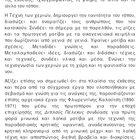
άυλο του τόπου.
Η Τέχνη των χεριών, δημιουργεi την ταυτότητα του τόπου,
διασώζει και ονοματίζει τους ανθρώπους που τον
κατοικούν. Συνδέει το σήμερα με το παρελθόν, τις ρίζες
και τα πρωτογενή μοτίβα με τα οικογενειακά κειμήλια
που δωρίζονται από γενιά σε γενιά. Υφαίνει μοτίβα και
σχέσεις. Μεταδίδει γνώσεις και παραδόσεις.
Μεταλαμπαδεύει ιδέες, διασώζει και διδάσκει τέχνες
και τεχνικές, συνδέει υλικά και μέσα. Ενώνει την
τεχνογνωσία των χεριών με τη χάρη και τη φαντασία του
νου.
Αξίζει επίσης να σημειωθεί ότι στο πλαίσιο της έκθεσης
και πέρα από τα σύγχρονα έργα που υλοποιήθηκαν με
σεβασμό και γνώση για τις ανάγκες της, παρουσιάζονται
επίσης αρχειακά έργα της Φλωρεντίνης Καλούτση (1890-
1971) που μέσω της πρωτοπόρου για την εποχή
επιχείρησής της
Διπλούς Πέλεκυς
συνδύασε για πρώτη
φορά μινωικά και λαϊκά μοτίβα με την τεχνική της
παραδοσιακής κρητικής υφαντική, αναδεικνύοντας την
κρητική κληρονομιά από τη μινωική μέχρι και τη λαϊκή
τέχνη και αποσπώντας διεθνή βραβεία και διακρίσεις.