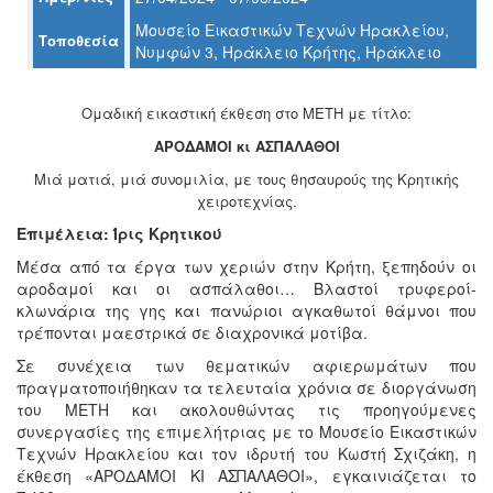
Ο
Μουσείο Εικαστικών Τεχνών Ηρακλείου,
ΤΟΠΟΣ
Τοποθεσία
ΜΑΣ
Νυμφών 3, Ηράκλειο Κρήτης, Ηράκλειο
Ο
Ομαδική εικαστική έκθεση στο ΜΕΤΗ με τίτλο:
ΔΗΜΟΣ
ΑΡΟΔΑΜΟΙ κι ΑΣΠΑΛΑΘΟΙ
ΠΟΛΙΤΙΣΜΟΣ
Μιά ματιά, μιά συνομιλία, με τους θησαυρούς της Κρητικής
χειροτεχνίας.
ΑΝΘΕΚΤΙΚΗ
ΠΟΛΗ
Επιμέλεια: Ίρις Κρητικού
Μέσα από τα έργα των χεριών στην Κρήτη, ξεπηδούν οι
αροδαμοί και οι ασπάλαθοι… Βλαστοί τρυφεροί-
κλωνάρια της γης και πανώριοι αγκαθωτοί θάμνοι που
τρέπονται μαεστρικά σε διαχρονικά μοτίβα.
Σε συνέχεια των θεματικών αφιερωμάτων που
πραγματοποιήθηκαν τα τελευταία χρόνια σε διοργάνωση
του ΜΕΤΗ και ακολουθώντας τις προηγούμενες
συνεργασίες της επιμελήτριας με το Μουσείο Εικαστικών
Τεχνών Ηρακλείου και τον ιδρυτή του Κωστή Σχιζάκη, η
έκθεση «ΑΡΟΔΑΜΟΙ ΚΙ ΑΣΠΑΛΑΘΟΙ», εγκαινιάζεται το