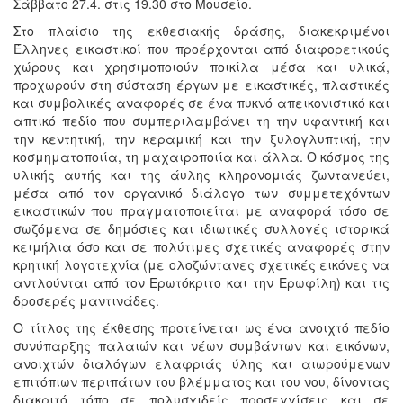
Σάββατο 27.4. στις 19.30 στο Μουσείο.
Στο πλαίσιο της εκθεσιακής δράσης, διακεκριμένοι
Έλληνες εικαστικοί που προέρχονται από διαφορετικούς
χώρους και χρησιμοποιούν ποικίλα μέσα και υλικά,
προχωρούν στη σύσταση έργων με εικαστικές, πλαστικές
και συμβολικές αναφορές σε ένα πυκνό απεικονιστικό και
απτικό πεδίο που συμπεριλαμβάνει τη την υφαντική και
την κεντητική, την κεραμική και την ξυλογλυπτική, την
κοσμηματοποιία, τη μαχαιροποιία και άλλα. Ο κόσμος της
υλικής αυτής και της άυλης κληρονομιάς ζωντανεύει,
μέσα από τον οργανικό διάλογο των συμμετεχόντων
εικαστικών που πραγματοποιείται με αναφορά τόσο σε
σωζόμενα σε δημόσιες και ιδιωτικές συλλογές ιστορικά
κειμήλια όσο και σε πολύτιμες σχετικές αναφορές στην
κρητική λογοτεχνία (με ολοζώντανες σχετικές εικόνες να
αντλούνται από τον Ερωτόκριτο και την Ερωφίλη) και τις
δροσερές μαντινάδες.
Ο τίτλος της έκθεσης προτείνεται ως ένα ανοιχτό πεδίο
συνύπαρξης παλαιών και νέων συμβάντων και εικόνων,
ανοιχτών διαλόγων ελαφριάς ύλης και αιωρούμενων
επιτόπιων περιπάτων του βλέμματος και του νου, δίνοντας
διακριτό τόπο σε πολυσχιδείς προσεγγίσεις και σε