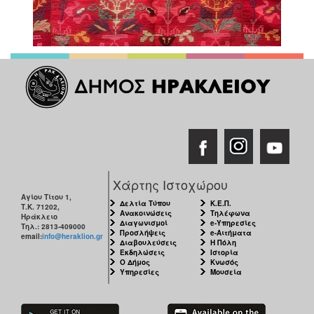
Χάρτης Ιστοχώρου
Αγίου Τίτου 1,
Δελτία Τύπου
Κ.Ε.Π.
Τ.Κ. 71202,
Ανακοινώσεις
Τηλέφωνα
Ηράκλειο
Διαγωνισμοί
e-Υπηρεσίες
Τηλ.: 2813-409000
Προσλήψεις
e-Αιτήματα
email:
info@heraklion.gr
Διαβουλεύσεις
Η Πόλη
Εκδηλώσεις
Ιστορία
Ο Δήμος
Κνωσός
Υπηρεσίες
Μουσεία