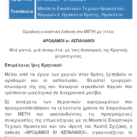
Ο
Μουσείο Εικαστικών Τεχνών Ηρακλείου,
ΤΟΠΟΣ
Τοποθεσία
ΜΑΣ
Νυμφών 3, Ηράκλειο Κρήτης, Ηράκλειο
Ο
Ομαδική εικαστική έκθεση στο ΜΕΤΗ με τίτλο:
ΔΗΜΟΣ
ΑΡΟΔΑΜΟΙ κι ΑΣΠΑΛΑΘΟΙ
ΠΟΛΙΤΙΣΜΟΣ
Μιά ματιά, μιά συνομιλία, με τους θησαυρούς της Κρητικής
χειροτεχνίας.
ΑΝΘΕΚΤΙΚΗ
ΠΟΛΗ
Επιμέλεια: Ίρις Κρητικού
Μέσα από τα έργα των χεριών στην Κρήτη, ξεπηδούν οι
αροδαμοί και οι ασπάλαθοι… Βλαστοί τρυφεροί-
κλωνάρια της γης και πανώριοι αγκαθωτοί θάμνοι που
τρέπονται μαεστρικά σε διαχρονικά μοτίβα.
Σε συνέχεια των θεματικών αφιερωμάτων που
πραγματοποιήθηκαν τα τελευταία χρόνια σε διοργάνωση
του ΜΕΤΗ και ακολουθώντας τις προηγούμενες
συνεργασίες της επιμελήτριας με το Μουσείο Εικαστικών
Τεχνών Ηρακλείου και τον ιδρυτή του Κωστή Σχιζάκη, η
έκθεση «ΑΡΟΔΑΜΟΙ ΚΙ ΑΣΠΑΛΑΘΟΙ», εγκαινιάζεται το