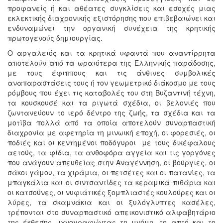
προφανείς ή και αθέατες συγκλίσεις και εσοχές μιας
εκλεκτικής διαχρονικής εξιστόρησης που επιβεβαιώνει και
ενδυναμώνει την οργανική συνέχεια της κρητικής
πρωτογενούς δημιουργίας.
Ο αργαλειός και τα κρητικά υφαντά που αναντίρρητα
αποτελούν από τα ωραιότερα της Ελληνικής παράδοσης,
με τους έφιππους και τις άνθινες συμβολικές
αναπαραστάσεις τους ή τον γεωμετρικό διάκοσμο με τους
ρόμβους που έχει τις καταβολές του στη Βυζαντινή τέχνη,
τα κουσκουσέ και τα ριγωτά σχέδια, οι βελονιές που
ζωντανεύουν το ιερό δέντρο της ζωής, τα σχέδια και τα
μοτίβα πολλά από τα οποία αποτελούν συναρπαστική
διαχρονία με αφετηρία τη μινωική εποχή, οι φορεσιές, οι
ποδιές και οι κεντημένοι ποδόγυροι με τους δικέφαλους
αετούς, τα φίδια, τα ανθοφόρα αγγεία και τις γοργόνες
που ανάγουν απευθείας στην Αναγέννηση, οι βούργιες, οι
σάκοι γάμου, τα χιράμια, οι πετσέτες και οι πατανίες, τα
μπαγκάλια και οι σιντσαντίδες τα κεραμικά πιθάρια και
οι κατσούνες, οι νυφιάτικές ξομπλιαστές κουλούρες και οι
λύρες, τα σκαμνάκια και οι ξυλόγλυπτες κασέλες,
τρέπονται στο συναρπαστικό απεικονιστικό αλφαβητάριο
της έκθεσης, ιχνογραφώντας τη μνήμη, το απτό και το