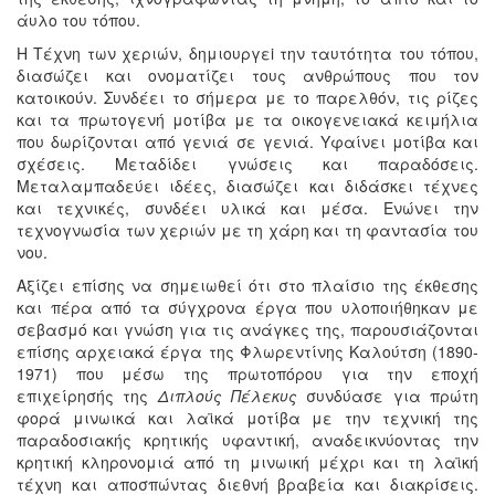
άυλο του τόπου.
Η Τέχνη των χεριών, δημιουργεi την ταυτότητα του τόπου,
διασώζει και ονοματίζει τους ανθρώπους που τον
κατοικούν. Συνδέει το σήμερα με το παρελθόν, τις ρίζες
και τα πρωτογενή μοτίβα με τα οικογενειακά κειμήλια
που δωρίζονται από γενιά σε γενιά. Υφαίνει μοτίβα και
σχέσεις. Μεταδίδει γνώσεις και παραδόσεις.
Μεταλαμπαδεύει ιδέες, διασώζει και διδάσκει τέχνες
και τεχνικές, συνδέει υλικά και μέσα. Ενώνει την
τεχνογνωσία των χεριών με τη χάρη και τη φαντασία του
νου.
Αξίζει επίσης να σημειωθεί ότι στο πλαίσιο της έκθεσης
και πέρα από τα σύγχρονα έργα που υλοποιήθηκαν με
σεβασμό και γνώση για τις ανάγκες της, παρουσιάζονται
επίσης αρχειακά έργα της Φλωρεντίνης Καλούτση (1890-
1971) που μέσω της πρωτοπόρου για την εποχή
επιχείρησής της
Διπλούς Πέλεκυς
συνδύασε για πρώτη
φορά μινωικά και λαϊκά μοτίβα με την τεχνική της
παραδοσιακής κρητικής υφαντική, αναδεικνύοντας την
κρητική κληρονομιά από τη μινωική μέχρι και τη λαϊκή
τέχνη και αποσπώντας διεθνή βραβεία και διακρίσεις.