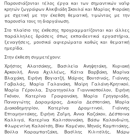
Παρουσιάζονται τέλος έργα και των σημαντικών ναΐφ
κρητών ζωγράφων Αλκιβιάδη Σκουλά και Μαρίας Φιοράκη
με σχετική με την έκεθση θεματική, τιμώντας με την
παρουσία τους τη διοργάνωση.
Στο πλαίσιο της έκθεσης προγραμματίζονται και άλλες
παράλληλες δράσεις όπως εκπαιδευτικά εργαστήρια,
ξεναγήσεις, μουσικά αφιερώματα καθώς και θεματική
ημερίδα.
Στην έκθεση συμμετέχουν:
Χρήστος Αλατσάκης, Βασιλεία Ανηψητάκη, Κυριακή
Αρκουλή, Άννα Αχιλλέως, Κάτια Βαρβάκη, Μαρίνα
Βλαχάκη, Ειρήνη Βογιατζή, Μάριος Βουτσινάς, Γιάννης
Γαβαλάς, Μαρία Γαλανάκη, Μαίρη Γαλάνη-Κρητικού,
Μαρία Γέρουλα, Στρατηγούλα Γιαννικοπούλου, Ειρήνη
Γκόνου, Κατερίνα Γραφανάκη, Μαρία Γρηγοριάδη,
Παναγιώτης Δαραμάρας, Δικαία Δεσποτάκη, Μαρία
Διακοδημητρίου, Κατερίνα Δραμιτινού, Γιάννης
Επταμηνιτάκης, Ειρήνη Ζαΐμη, Άννα Καζάκου, Δέσποινα
Καλλιγά, Κατερίνα Καλιτσουνάκη, Βάσω Καλουδιώτη,
Φλωρεντίνη Καλούτση, Βίκυ Καμένου, Μηνάς Καμπιτάκης,
Βούλα Καραμπατζάκη, Βασίλης Κιλιτσλής, Μάρω