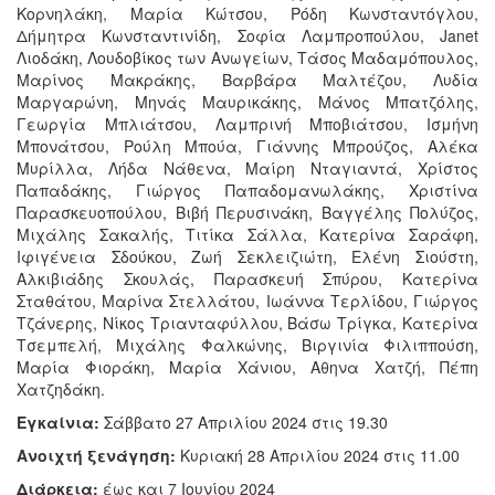
Κορνηλάκη, Μαρία Κώτσου, Ρόδη Κωνσταντόγλου,
Δήμητρα Κωνσταντινίδη, Σοφία Λαμπροπούλου, Janet
Λιοδάκη, Λουδοβίκος των Ανωγείων, Τάσος Μαδαμόπουλος,
Μαρίνος Μακράκης, Βαρβάρα Μαλτέζου, Λυδία
Μαργαρώνη, Μηνάς Μαυρικάκης, Μάνος Μπατζόλης,
Γεωργία Μπλιάτσου, Λαμπρινή Μποβιάτσου, Ισμήνη
Μπονάτσου, Ρούλη Μπούα, Γιάννης Μπρούζος, Αλέκα
Μυρίλλα, Λήδα Νάθενα, Μαίρη Νταγιαντά, Χρίστος
Παπαδάκης, Γιώργος Παπαδομανωλάκης, Χριστίνα
Παρασκευοπούλου, Βιβή Περυσινάκη, Βαγγέλης Πολύζος,
Μιχάλης Σακαλής, Τιτίκα Σάλλα, Κατερίνα Σαράφη,
Ιφιγένεια Σδούκου, Ζωή Σεκλειζιώτη, Ελένη Σιούστη,
Αλκιβιάδης Σκουλάς, Παρασκευή Σπύρου, Κατερίνα
Σταθάτου, Μαρίνα Στελλάτου, Ιωάννα Τερλίδου, Γιώργος
Τζάνερης, Νίκος Τριανταφύλλου, Βάσω Τρίγκα, Κατερίνα
Τσεμπελή, Μιχάλης Φαλκώνης, Βιργινία Φιλιππούση,
Μαρία Φιοράκη, Μαρία Χάνιου, Αθηνα Χατζή, Πέπη
Χατζηδάκη.
Εγκαίνια:
Σάββατο 27 Απριλίου 2024 στις 19.30
Ανοιχτή ξενάγηση:
Κυριακή 28 Απριλίου 2024 στις 11.00
Διάρκεια:
έως και 7 Ιουνίου 2024