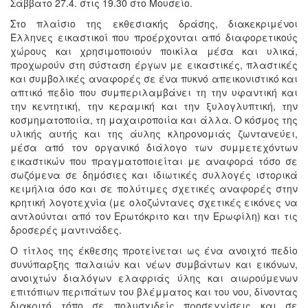
Σάββατο 27.4. στις 19.30 στο Μουσείο.
Στο πλαίσιο της εκθεσιακής δράσης, διακεκριμένοι
Έλληνες εικαστικοί που προέρχονται από διαφορετικούς
χώρους και χρησιμοποιούν ποικίλα μέσα και υλικά,
προχωρούν στη σύσταση έργων με εικαστικές, πλαστικές
και συμβολικές αναφορές σε ένα πυκνό απεικονιστικό και
απτικό πεδίο που συμπεριλαμβάνει τη την υφαντική και
την κεντητική, την κεραμική και την ξυλογλυπτική, την
κοσμηματοποιία, τη μαχαιροποιία και άλλα. Ο κόσμος της
υλικής αυτής και της άυλης κληρονομιάς ζωντανεύει,
μέσα από τον οργανικό διάλογο των συμμετεχόντων
εικαστικών που πραγματοποιείται με αναφορά τόσο σε
σωζόμενα σε δημόσιες και ιδιωτικές συλλογές ιστορικά
κειμήλια όσο και σε πολύτιμες σχετικές αναφορές στην
κρητική λογοτεχνία (με ολοζώντανες σχετικές εικόνες να
αντλούνται από τον Ερωτόκριτο και την Ερωφίλη) και τις
δροσερές μαντινάδες.
Ο τίτλος της έκθεσης προτείνεται ως ένα ανοιχτό πεδίο
συνύπαρξης παλαιών και νέων συμβάντων και εικόνων,
ανοιχτών διαλόγων ελαφριάς ύλης και αιωρούμενων
επιτόπιων περιπάτων του βλέμματος και του νου, δίνοντας
διακριτό τόπο σε πολυσχιδείς προσεγγίσεις και σε