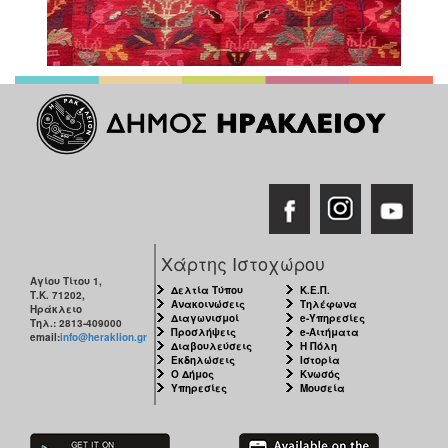
Χάρτης Ιστοχώρου
Αγίου Τίτου 1,
Δελτία Τύπου
Κ.Ε.Π.
Τ.Κ. 71202,
Ανακοινώσεις
Τηλέφωνα
Ηράκλειο
Διαγωνισμοί
e-Υπηρεσίες
Τηλ.: 2813-409000
Προσλήψεις
e-Αιτήματα
email:
info@heraklion.gr
Διαβουλεύσεις
Η Πόλη
Εκδηλώσεις
Ιστορία
Ο Δήμος
Κνωσός
Υπηρεσίες
Μουσεία