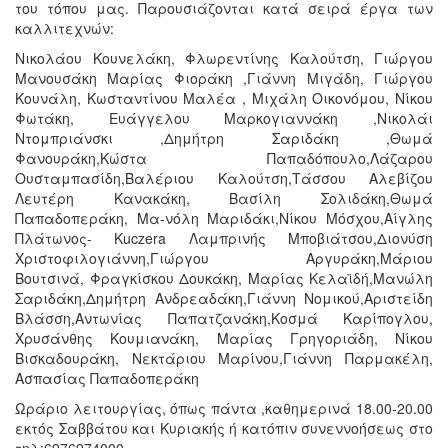
του τόπου μας. Παρουσιάζονται κατά σειρά έργα των
καλλιτεχνών:
Νικολάου Κουνελάκη, Φλωρεντίνης Καλούτση, Γιώργου
Μανουσάκη Μαρίας Φιοράκη ,Γιάννη Μιγάδη, Γιώργου
Κουνάλη, Κωσταντίνου Μαλέα , Μιχάλη Οικονόμου, Νίκου
Φωτάκη, Ευάγγελου Μαρκογιαννάκη ,Νικολάι
Ντομπριάνσκι ,Δημήτρη Σαριδάκη ,Θωμά
Φανουράκη,Κώστα Παπαδόπουλο,Λάζαρου
Ουσταμπασίδη,Βαλέριου Καλούτση,Τάσσου Αλεβίζου
Λευτέρη Κανακάκη, Βασίλη Σολιδάκη,Θωμά
Παπαδοπεράκη, Μα-νόλη Μαριδάκι,Νίκου Μόσχου,Αίγλης
Πλάτωνος- Kuczera Λαμπρινής Μποβιάτσου,Διονύση
Χριστοφιλογιάννη,Γιώργου Αργυράκη,Μάριου
Βουτσινά, Φραγκίσκου Δουκάκη, Μαρίας Κελαϊδή,Μανώλη
Σαριδάκη,Δημήτρη Ανδρεαδάκη,Γιάννη Νομικού,Αριστείδη
Βλάσση,Αντωνίας Παπατζανάκη,Κοσμά Καρίπογλου,
Χρυσάνθης Κουμιανάκη, Μαρίας Γρηγοριάδη, Νίκου
Βισκαδουράκη, Νεκτάριου Μαρίνου,Γιάννη Παρμακέλη,
Ασπασίας Παπαδοπεράκη
Ωράριο λειτουργίας, όπως πάντα ,καθημερινά 18.00-20.00
εκτός Σαββάτου και Κυριακής ή κατόπιν συνεννοήσεως στο
τηλ:6976974000