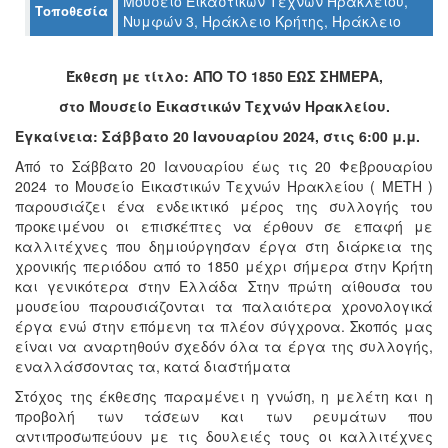
Μουσείο Εικαστικών Τεχνών Ηρακλείου,
Τοποθεσία
Ο
Νυμφών 3, Ηράκλειο Κρήτης, Ηράκλειο
ΤΟΠΟΣ
ΜΑΣ
Έκθεση με τίτλο: ΑΠΟ ΤΟ 1850 ΕΩΣ ΣΗΜΕΡΑ,
Ο
στο Μουσείο Εικαστικών Τεχνών Ηρακλείου.
ΔΗΜΟΣ
Εγκαίνεια: Σάββατο 20 Ιανουαρίου 2024, στις 6:00 μ.μ.
ΠΟΛΙΤΙΣΜΟΣ
Από το Σάββατο 20 Ιανουαρίου έως τις 20 Φεβρουαρίου
2024 το Μουσείο Εικαστικών Τεχνών Ηρακλείου ( ΜΕΤΗ )
ΑΝΘΕΚΤΙΚΗ
παρουσιάζει ένα ενδεικτικό μέρος της συλλογής του
ΠΟΛΗ
προκειμένου οι επισκέπτες να έρθουν σε επαφή με
καλλιτέχνες που δημιούργησαν έργα στη διάρκεια της
χρονικής περιόδου από το 1850 μέχρι σήμερα στην Κρήτη
και γενικότερα στην Ελλάδα Στην πρώτη αίθουσα του
μουσείου παρουσιάζονται τα παλαιότερα χρονολογικά
έργα ενώ στην επόμενη τα πλέον σύγχρονα. Σκοπός μας
είναι να αναρτηθούν σχεδόν όλα τα έργα της συλλογής,
εναλλάσσοντας τα, κατά διαστήματα
Στόχος της έκθεσης παραμένει η γνώση, η μελέτη και η
προβολή των τάσεων και των ρευμάτων που
αντιπροσωπεύουν με τις δουλειές τους οι καλλιτέχνες