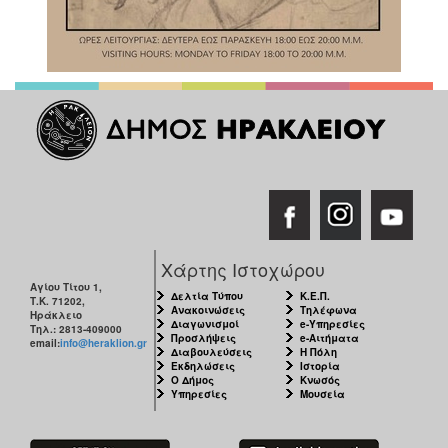
Χάρτης Ιστοχώρου
Αγίου Τίτου 1,
Δελτία Τύπου
Κ.Ε.Π.
Τ.Κ. 71202,
Ανακοινώσεις
Τηλέφωνα
Ηράκλειο
Διαγωνισμοί
e-Υπηρεσίες
Τηλ.: 2813-409000
Προσλήψεις
e-Αιτήματα
email:
info@heraklion.gr
Διαβουλεύσεις
Η Πόλη
Εκδηλώσεις
Ιστορία
Ο Δήμος
Κνωσός
Υπηρεσίες
Μουσεία