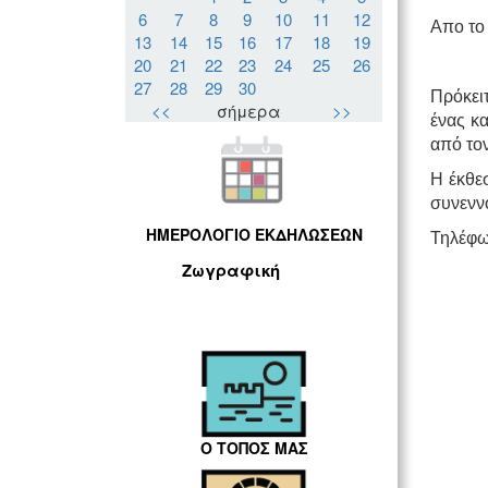
6
7
8
9
10
11
12
Απο τ
13
14
15
16
17
18
19
20
21
22
23
24
25
26
27
28
29
30
Πρόκει
<<
σήμερα
>>
ένας κα
από τον
H έκθεσ
συνενν
ΗΜΕΡΟΛΟΓΙΟ ΕΚΔΗΛΩΣΕΩΝ
Τηλέφω
Ζωγραφική
Ο ΤΟΠΟΣ ΜΑΣ