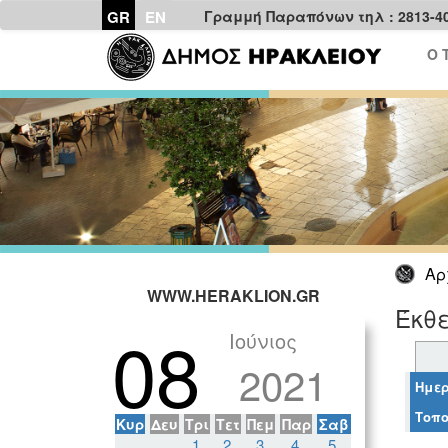
GR
EN
Γραμμή Παραπόνων τηλ : 2813-4
Ο 
Αρ
WWW.HERAKLION.GR
Έκθε
08
Ιούνιος
2021
Ημερ
Τοπο
Κυρ
Δευ
Τρι
Τετ
Πεμ
Παρ
Σαβ
1
2
3
4
5