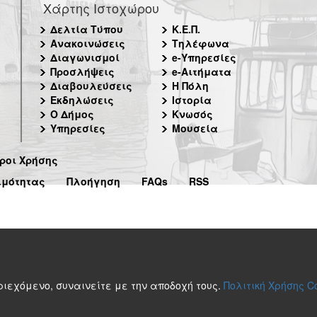
Χάρτης Ιστοχώρου
Δελτία Τύπου
Κ.Ε.Π.
Ανακοινώσεις
Τηλέφωνα
Διαγωνισμοί
e-Υπηρεσίες
Προσλήψεις
e-Αιτήματα
Διαβουλεύσεις
Η Πόλη
Εκδηλώσεις
Ιστορία
Ο Δήμος
Κνωσός
Υπηρεσίες
Μουσεία
ροι Χρήσης
ιμότητας
Πλοήγηση
FAQs
RSS
περιεχόμενο, συναινείτε με την αποδοχή τους.
Πολιτική Χρήσης C