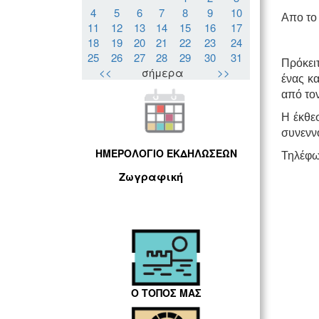
4
5
6
7
8
9
10
Απο τ
11
12
13
14
15
16
17
18
19
20
21
22
23
24
25
26
27
28
29
30
31
Πρόκει
<<
σήμερα
>>
ένας κα
από τον
H έκθεσ
συνενν
ΗΜΕΡΟΛΟΓΙΟ ΕΚΔΗΛΩΣΕΩΝ
Τηλέφω
Ζωγραφική
Ο ΤΟΠΟΣ ΜΑΣ