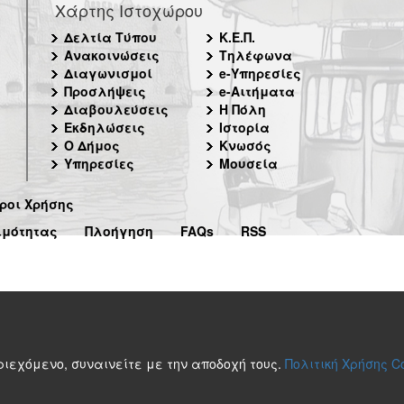
Χάρτης Ιστοχώρου
Δελτία Τύπου
Κ.Ε.Π.
Ανακοινώσεις
Τηλέφωνα
Διαγωνισμοί
e-Υπηρεσίες
Προσλήψεις
e-Αιτήματα
Διαβουλεύσεις
Η Πόλη
Εκδηλώσεις
Ιστορία
Ο Δήμος
Κνωσός
Υπηρεσίες
Μουσεία
ροι Χρήσης
ιμότητας
Πλοήγηση
FAQs
RSS
περιεχόμενο, συναινείτε με την αποδοχή τους.
Πολιτική Χρήσης C