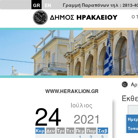
GR
EN
Γραμμή Παραπόνων τηλ : 2813-4
Ο 
Αρ
WWW.HERAKLION.GR
Έκθε
24
Ιούλιος
2021
Ημερ
Τοπο
Κυρ
Δευ
Τρι
Τετ
Πεμ
Παρ
Σαβ
1
2
3