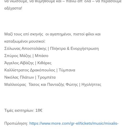
να νιώσουμε, να θυμηθούμε και – πάνω απ’ όλα – να περάσουμε
αξέχαστα!
Μαζί τους επί σκηνής οι αγαπημένοι, πιστοί φίλοι και
καταξιωμένοι μουσικοί:
Σόλωνας Αποστολάκης | Πλήκτρα & Ενορχήστρωση
Σπύρος Μάζης | Μπάσο
Άγγελος Αϊβάζης | Κιθάρες
Καλλίστρατος Δρακόπουλος | Τύμπανα
Νικόλας Πλάτων | Τρομπέτα
Μαλλιούρας Τάσος και Πανταζής Φώτης | Ηχολήπτες
Τιμές εισιτηρίων: 18€
Προπώληση:
https://www.more.com/gr-el/tickets/music/mixalis-