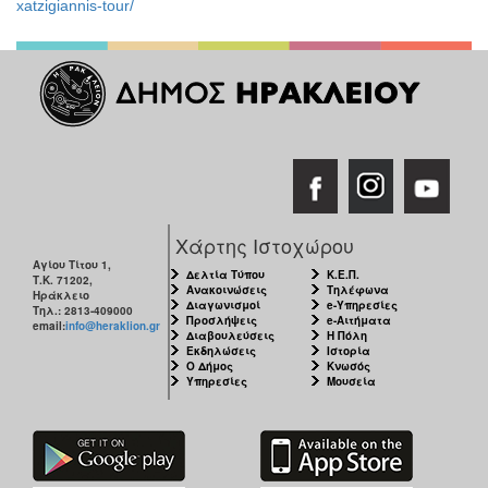
xatzigiannis-tour/
Χάρτης Ιστοχώρου
Αγίου Τίτου 1,
Δελτία Τύπου
Κ.Ε.Π.
Τ.Κ. 71202,
Ανακοινώσεις
Τηλέφωνα
Ηράκλειο
Διαγωνισμοί
e-Υπηρεσίες
Τηλ.: 2813-409000
Προσλήψεις
e-Αιτήματα
email:
info@heraklion.gr
Διαβουλεύσεις
Η Πόλη
Εκδηλώσεις
Ιστορία
Ο Δήμος
Κνωσός
Υπηρεσίες
Μουσεία