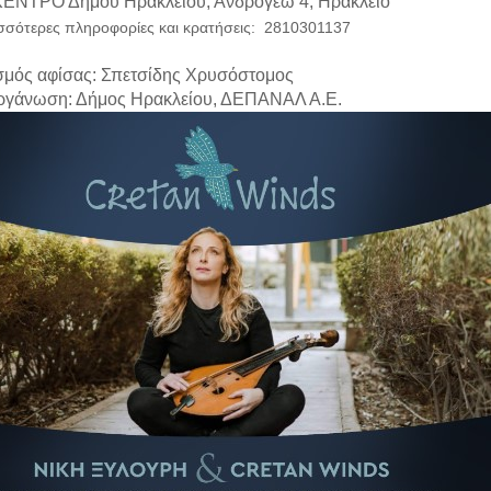
ΝΤΡΟ Δήμου Ηρακλείου, Ανδρόγεω 4, Ηράκλειο
ισσότερες πληροφορίες και κρατήσεις: 2810301137
σμός αφίσας: Σπετσίδης Χρυσόστομος
ργάνωση: Δήμος Ηρακλείου, ΔΕΠΑΝΑΛ Α.Ε.