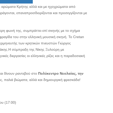
 με αρώματα Κρήτης αλλά και με ηχοχρώματα από
άγονται, επαναπροσδιορίζονται και προσεγγίζονται με
τερη φωνή της, συμπράττει επί σκηνής με το σχήμα
φραγίδα του στην ελληνική μουσική σκηνή. Το Cretan
 ερμηνευτής των κρητικών πνευστών Γιώργος
υκάκης.Η σύμπραξη της Νίκης Ξυλούρη με
νικές διεργασίες οι ελληνικές ρίζες και η παραδοσιακή
και δίνουν ραντεβού στο
Πολύκεντρο Νεολαίας, την
ς, παλιά βιώματα, αλλά και δημιουργική φρεσκάδα!
υ (17:00)