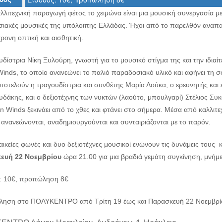
αλλιτεχνική παραγωγή φέτος το χειμώνα είναι μια μουσική συνεργασία
ιακές μουσικές της υπόλοιπης Ελλάδας. Ήχοι από το παρελθόν αναπαρ
ρονη οπτική και αισθητική.
δίστρια Νίκη Ξυλούρη, γνωστή για το μουσικό στίγμα της και την ιδιαί
inds, το οποίο ανανεώνει το παλιό παραδοσιακό υλικό και αφήνει τη σ
ποτελούν η τραγουδίστρια και συνθέτης Μαρία Λούκα, ο ερευνητής και
υδάκης, και ο δεξιοτέχνης των νυκτών (λαούτο, μπουλγαρί) Στέλιος Σ
n Winds ξεκινάει από το χθες και φτάνει στο σήμερα. Μέσα από καλλιτεχ
ανανεώνονται, αναδημιουργούνται και συνταιριάζονται με το παρόν.
ικείες φωνές και δυο δεξιοτέχνες μουσικοί ενώνουν τις δυνάμεις τους 
ευή 22 Νοεμβρίου
ώρα 21.00 για μια βραδιά γεμάτη συγκίνηση, μνήμε
: 10€, προπώληση 8€
ηση στο ΠΟΛΥΚΕΝΤΡΟ από Τρίτη 19 έως και Παρασκευή 22 Νοεμβρίο