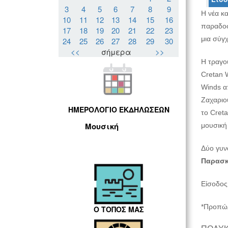
3
4
5
6
7
8
9
Η νέα κ
10
11
12
13
14
15
16
παραδοσ
17
18
19
20
21
22
23
μια σύγχ
24
25
26
27
28
29
30
<<
σήμερα
>>
Η τραγου
Cretan W
Winds α
Ζαχαριο
ΗΜΕΡΟΛΟΓΙΟ ΕΚΔΗΛΩΣΕΩΝ
το Creta
Μουσική
μουσική 
Δύο γυνα
Παρασκ
Είσοδος
*Προπώλ
Ο ΤΟΠΟΣ ΜΑΣ