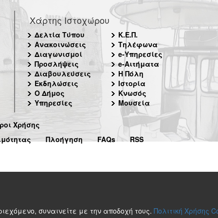
Χάρτης Ιστοχώρου
Δελτία Τύπου
Κ.Ε.Π.
Ανακοινώσεις
Τηλέφωνα
Διαγωνισμοί
e-Υπηρεσίες
Προσλήψεις
e-Αιτήματα
Διαβουλεύσεις
Η Πόλη
Εκδηλώσεις
Ιστορία
Ο Δήμος
Κνωσός
Υπηρεσίες
Μουσεία
ροι Χρήσης
ιμότητας
Πλοήγηση
FAQs
RSS
περιεχόμενο, συναινείτε με την αποδοχή τους.
Πολιτική Χρήσης C