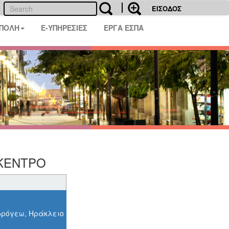
ΕΙΣΟΔΟΣ
 ΠΟΛΗ
E-ΥΠΗΡΕΣΙΕΣ
ΕΡΓΑ ΕΣΠΑ
ΛΥΚΕΝΤΡΟ
νδρόγεω, Ηράκλειο