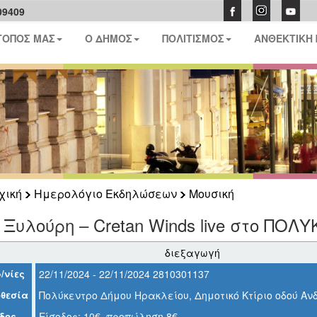
09409
ΤΟΠΟΣ ΜΑΣ
Ο ΔΗΜΟΣ
ΠΟΛΙΤΙΣΜΟΣ
ΑΝΘΕΚΤΙΚΗ
χική
Ημερολόγιο Εκδηλώσεων
Μουσική
 Ξυλούρη – Cretan Winds live στο ΠΟ
διεξαγωγή
/νίες
22/11/2024 - 22/11/2024 2810301137
θεσία
Πολύκεντρο Δήμου Ηρακλείου, Δημοτικό Κτίριο οδού Α
δος
Είσοδος: 10€, προπώληση 8€