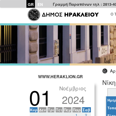
GR
EN
Γραμμή Παραπόνων τηλ : 2813-4
Ο 
Αρ
WWW.HERAKLION.GR
Νίκη
01
Νοέμβριος
2024
Ημερ
Τοπο
Κυρ
Δευ
Τρι
Τετ
Πεμ
Παρ
Σαβ
1
2
Είσο