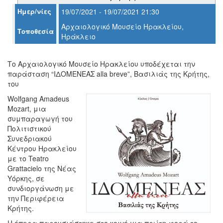
Ο
Ημερ/νίες
19/07/2021 - 19/07/2021 21:30
ΤΟΠΟΣ
ΜΑΣ
Αρχαιολογικό Μουσείο Ηρακλείου,
Τοποθεσία
Ηράκλειο
Ο
ΔΗΜΟΣ
Το Αρχαιολογικό Μουσείο Ηρακλείου υποδέχεται την
παράσταση “ΙΔΟΜΕΝΕΑΣ alla breve”, Bασιλιάς της Κρήτης,
ΠΟΛΙΤΙΣΜΟΣ
του
ΑΝΘΕΚΤΙΚΗ
Wolfgang Amadeus
ΠΟΛΗ
Mozart, μια
συμπαραγωγή του
Πολιτιστικού
Συνεδριακού
Κέντρου Ηρακλείου
με το Teatro
Grattacielo της Νέας
Υόρκης, σε
συνδιοργάνωση με
την Περιφέρεια
Κρήτης.
Η όπερα παρουσιάστηκε στο κοινό για πρώτη φορά το