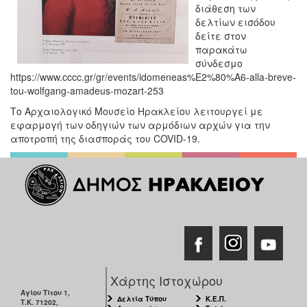
διάθεση των
δελτίων εισόδου
δείτε στον
παρακάτω
σύνδεσμο
https://www.cccc.gr/gr/events/idomeneas%E2%80%A6-alla-breve-
tou-wolfgang-amadeus-mozart-253
Το Αρχαιολογικό Μουσείο Ηρακλείου λειτουργεί με
εφαρμογή των οδηγιών των αρμόδιων αρχών για την
αποτροπή της διασποράς του COVID-19.
Χάρτης Ιστοχώρου
Αγίου Τίτου 1,
Δελτία Τύπου
Κ.Ε.Π.
Τ.Κ. 71202,