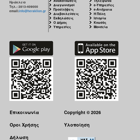
Ανακοινώσεις
Τηλέφωνα
Ηράκλειο
Διαγωνισμοί
e-Υπηρεσίες
Τηλ.: 2813-409000
Προσλήψεις
e-Αιτήματα
email:
info@heraklion.gr
Διαβουλεύσεις
Η Πόλη
Εκδηλώσεις
Ιστορία
Ο Δήμος
Κνωσός
Υπηρεσίες
Μουσεία
Επικοινωνία
Copyright © 2026
Όροι Χρήσης
Υλοποίηση
Δήλωση