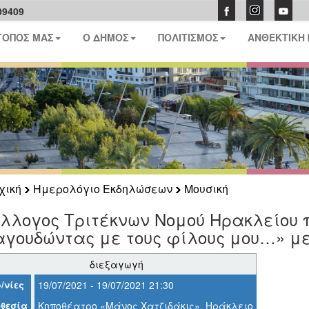
09409
ΤΟΠΟΣ ΜΑΣ
Ο ΔΗΜΟΣ
ΠΟΛΙΤΙΣΜΟΣ
ΑΝΘΕΚΤΙΚΗ
χική
Ημερολόγιο Εκδηλώσεων
Μουσική
ύλλογος Τριτέκνων Νομού Ηρακλείου 
αγουδώντας με τους φίλους μου…» με
διεξαγωγή
/νίες
19/07/2021 - 19/07/2021 21:30
θεσία
Κηποθέατρο «Μάνος Χατζιδάκις», Ηράκλειο