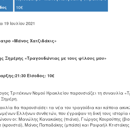
δος
10€
 19 Ιουλίου 2021
έατρο
«Μάνος Χατζιδάκις»
ς Ξημέρης «Τραγουδώντας με τους φίλους μου»
αρξης:21:30 Είσοδος: 10
€
ογος Τριτέκνων Νομού Ηρακλείου παρουσιάζει τη συναυλία «
 Ξημέρη.
ναυλία θα παρουσιάσει τα νέα του τραγούδια και κάποια ακυκ
ωμένων Ελλήνων συνθετών, που έγραψαν τη δική τους ιστορία
νουν οι: Μανώλης Κανακάκης (πιάνο), Γιώργος Κουρούπης (βιολ
τ (κρουστά), Μάνος Παπαδάκης (μπάσο) και Ραφαήλ Κτιστάκης 