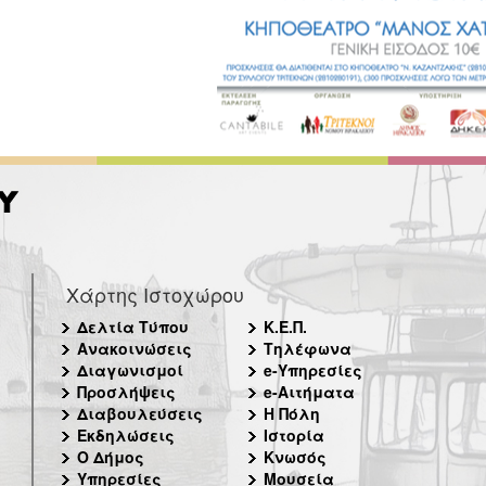
Χάρτης Ιστοχώρου
Δελτία Τύπου
Κ.Ε.Π.
Ανακοινώσεις
Τηλέφωνα
Διαγωνισμοί
e-Υπηρεσίες
Προσλήψεις
e-Αιτήματα
Διαβουλεύσεις
Η Πόλη
Εκδηλώσεις
Ιστορία
Ο Δήμος
Κνωσός
Υπηρεσίες
Μουσεία