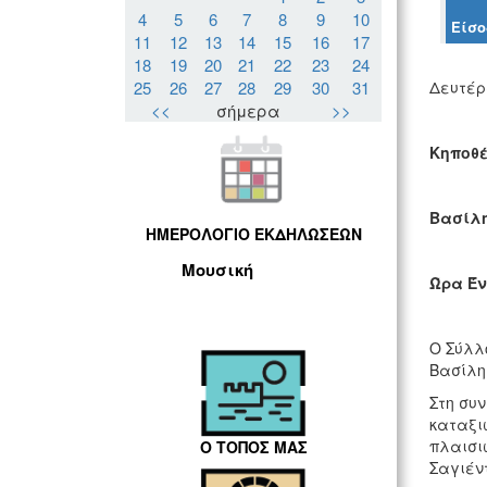
4
5
6
7
8
9
10
Είσο
11
12
13
14
15
16
17
18
19
20
21
22
23
24
25
26
27
28
29
30
31
Δευτέρα
<<
σήμερα
>>
Κηποθ
Βασίλη
ΗΜΕΡΟΛΟΓΙΟ ΕΚΔΗΛΩΣΕΩΝ
Μουσική
Ώρα Έν
Ο Σύλλ
Βασίλη
Στη συ
καταξι
πλαισιώ
Ο ΤΟΠΟΣ ΜΑΣ
Σαγιέν