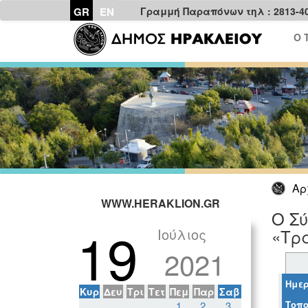
GR
EN
Γραμμή Παραπόνων τηλ : 2813-4
Ο 
Αρ
WWW.HERAKLION.GR
Ο Σ
19
Ιούλιος
«Τρ
2021
Ημερ
Κυρ
Δευ
Τρι
Τετ
Πεμ
Παρ
Σαβ
Τοπο
1
2
3