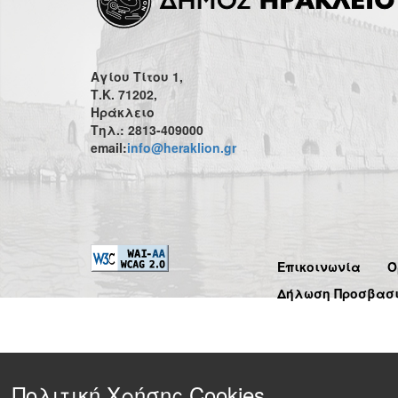
Αγίου Τίτου 1,
Τ.Κ. 71202,
Ηράκλειο
Τηλ.: 2813-409000
email:
info@heraklion.gr
Επικοινωνία
Ό
Δήλωση Προσβασ
Πολιτική Χρήσης Cookies