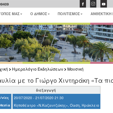
09409
ΤΟΠΟΣ ΜΑΣ
Ο ΔΗΜΟΣ
ΠΟΛΙΤΙΣΜΟΣ
ΑΝΘΕΚΤΙΚΗ
χική
Ημερολόγιο Εκδηλώσεων
Μουσική
υλία με το Γιώργο Χιντηράκη «Τα πι
διεξαγωγή
/νίες
20/07/2020 - 21/07/2020 21:30
θεσία
Κηποθέατρο «Ν.Καζαντζάκης», Όαση, Ηράκλειο