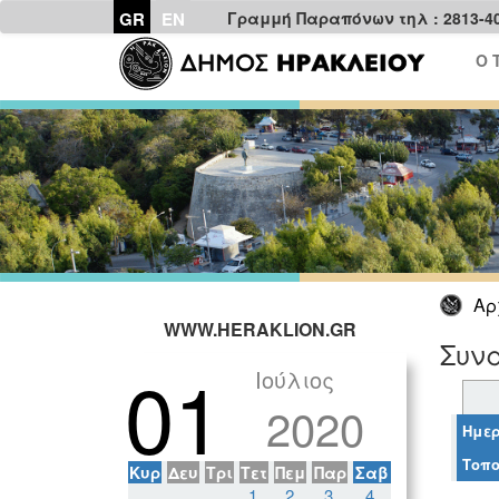
GR
EN
Γραμμή Παραπόνων τηλ : 2813-4
Ο 
Αρ
WWW.HERAKLION.GR
Συνα
01
Ιούλιος
2020
Ημερ
Τοπο
Κυρ
Δευ
Τρι
Τετ
Πεμ
Παρ
Σαβ
1
2
3
4