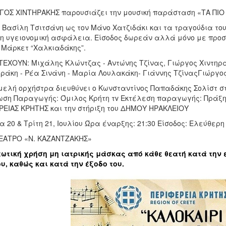
ΓΟΣ ΧΙΝΤΗΡΑΚΗΣ παρουσιάζει την μουσική παράσταση «ΤΑ ΠΙΟ 
ν Βασίλη Τσιτσάνη ως τον Μάνο Χατζιδάκι και τα τραγούδια τ
η υγειονομική ασφάλεια. Είσοδος δωρεάν αλλά μόνο με προσκ
 Μάρκετ “Χαλκιαδάκης”.
ΕΧΟΥΝ: Μιχάλης Κλώντζας - Αντώνης Τζίνας, Γιώργος Χιντηράκ
ράκη - Ρέα Σινάνη - Μαρία Λουλακάκη- Γιάννης ΤζίναςΓιώργο
 μελή ορχήστρα διευθύνει ο Κωνσταντίνος Παπαδάκης Σολίστ σ
ση Παραγωγής: Όμιλος Κρήτη τv Εκτέλεση παραγωγής: Πράξη 
ΡΕΙΑΣ ΚΡΗΤΗΣ και την στήριξη του ΔΗΜΟΥ ΗΡΑΚΛΕΙΟΥ
 20 & Τρίτη 21, Ιουλίου Ώρα έναρξης: 21:30 Είσοδος: Ελεύθερ
ΑΤΡΟ «Ν. ΚΑΖΑΝΤΖΑΚΗΣ»
ωτική χρήση μη ιατρικής μάσκας από κάθε θεατή κατά την ε
ου, καθώς και κατά την έξοδο του.