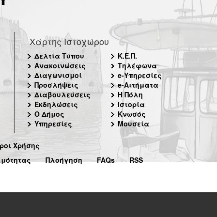
Χάρτης Ιστοχώρου
Δελτία Τύπου
Κ.Ε.Π.
Ανακοινώσεις
Τηλέφωνα
Διαγωνισμοί
e-Υπηρεσίες
Προσλήψεις
e-Αιτήματα
Διαβουλεύσεις
Η Πόλη
Εκδηλώσεις
Ιστορία
Ο Δήμος
Κνωσός
Υπηρεσίες
Μουσεία
ροι Χρήσης
ιμότητας
Πλοήγηση
FAQs
RSS