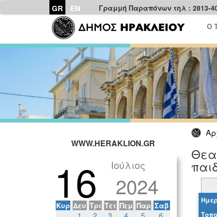
GR
EN
Γραμμή Παραπόνων τηλ : 2813-4
Ο 
Αρ
WWW.HERAKLION.GR
Θεατ
16
Ιούλιος
παιδ
2024
Ημερ
Κυρ
Δευ
Τρι
Τετ
Πεμ
Παρ
Σαβ
Τοπο
1
2
3
4
5
6