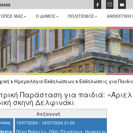
09409
ΤΟΠΟΣ ΜΑΣ
Ο ΔΗΜΟΣ
ΠΟΛΙΤΙΣΜΟΣ
ΑΝΘΕΚΤΙΚΗ
χική
Ημερολόγιο Εκδηλώσεων
Εκδηλώσεις για Παιδι
ρική Παράσταση για παιδιά: «Άριελ
ική σκηνή Δελφινάκι
διεξαγωγή
/νίες
15/07/2024 - 16/07/2024 21:00
θεσία
Πύλη Βηθλεέμ, Οδός Πλαστήρα, Ηράκλειο