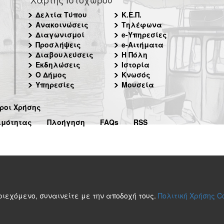
Δελτία Τύπου
Κ.Ε.Π.
Ανακοινώσεις
Τηλέφωνα
Διαγωνισμοί
e-Υπηρεσίες
Προσλήψεις
e-Αιτήματα
Διαβουλεύσεις
Η Πόλη
Εκδηλώσεις
Ιστορία
Ο Δήμος
Κνωσός
Υπηρεσίες
Μουσεία
ροι Χρήσης
ιμότητας
Πλοήγηση
FAQs
RSS
περιεχόμενο, συναινείτε με την αποδοχή τους.
Πολιτική Χρήσης C