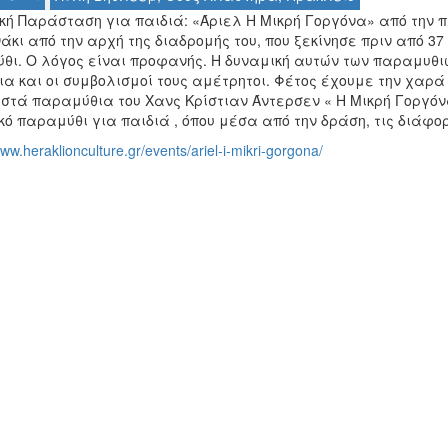
κή Παράσταση για παιδιά: «Άριελ Η Μικρή Γοργόνα» από την πα
άκι από την αρχή της διαδρομής του, που ξεκίνησε πριν από 3
θι. Ο λόγος είναι προφανής. Η δυναμική αυτών των παραμυθι
ια και οι συμβολισμοί τους αμέτρητοι. Φέτος έχουμε την χαρ
ωστά παραμύθια του Χανς Κρίστιαν Άντερσεν « Η Μικρή Γοργόν
ό παραμύθι για παιδιά , όπου μέσα από την δράση, τις διάφορ
www.heraklionculture.gr/events/ariel-i-mikri-gorgona/