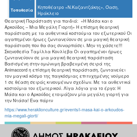
Κηποθέατρο «Ν.Καζαντζάκης», Όαση,
Τοποθεσία
Ηράκλειο
Ο
Θεατρική Παράσταση για παιδιά: «Η Μάσα και ο
ΤΟΠΟΣ
Αρκούδος – Μια Μεγάλη Γιορτή» Η επίσημη θεατρική
ΜΑΣ
παράσταση με τα αυθεντικά κοστούμια του εξωτερικού Οι
αγαπημένοι ήρωες ζωντανεύουν σε μια μαγική θεατρική
Ο
παράσταση που θα σας συναρπάσει. Μην τη χάσετε!!!
ΔΗΜΟΣ
Σκηνοθεσία Ταμίλλα Κουλίεβα Οι αγαπημένοι ήρωες
ζωντανεύουν σε μια μαγική θεατρική παράσταση
ΠΟΛΙΤΙΣΜΟΣ
Βασισμένη στην ομώνυμη βραβευμένη σειρά της
Animaccord η επίσημη θεατρική παράσταση, ζωντανεύει
ΑΝΘΕΚΤΙΚΗ
τον μαγικό κόσμο της παγκόσμιας επιτυχημένης νούμερο
ΠΟΛΗ
1 σε θέαση σειράς κινουμένων σχεδίων. Με τα αυθεντικά
κοστούμια του εξωτερικού. Λίγα λόγια για το έργο: Η
Μάσα και ο Αρκούδος ετοιμάζουν μία μεγάλη γιορτή για
την Ντάσα! Ένα πάρτυ
https://www.heraklionculture.gr/events/i-masa-kai-o-arkoudos-
mia-megali-giorti/