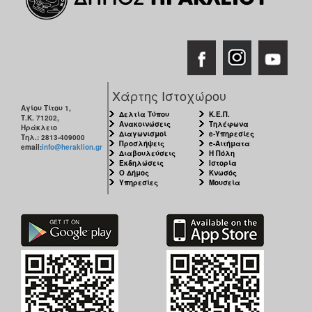
Χάρτης Ιστοχώρου
Αγίου Τίτου 1,
Δελτία Τύπου
Κ.Ε.Π.
Τ.Κ. 71202,
Ανακοινώσεις
Τηλέφωνα
Ηράκλειο
Διαγωνισμοί
e-Υπηρεσίες
Τηλ.: 2813-409000
Προσλήψεις
e-Αιτήματα
email:
info@heraklion.gr
Διαβουλεύσεις
Η Πόλη
Εκδηλώσεις
Ιστορία
Ο Δήμος
Κνωσός
Υπηρεσίες
Μουσεία