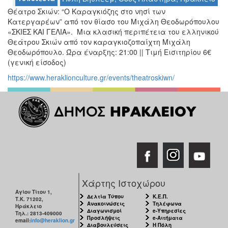
Θέατρο Σκιών: “Ο Καραγκιόζης στο νησί των
Κατεργαρέων” από τον θίασο του Μιχάλη Θεοδωρόπουλου
Ο
«ΣΚΙΕΣ ΚΑΙ ΓΕΛΙΑ». Μια κλασική περιπέτεια του ελληνικού
ΤΟΠΟΣ
Θεάτρου Σκιών από τον καραγκιοζοπαίχτη Μιχάλη
ΜΑΣ
Θεοδωρόπουλο. Ώρα έναρξης: 21:00 || Τιμή Εισιτηρίου 6€
(γενική είσοδος)
Ο
ΔΗΜΟΣ
https://www.heraklionculture.gr/events/theatroskiwn/
ΠΟΛΙΤΙΣΜΟΣ
ΑΝΘΕΚΤΙΚΗ
ΠΟΛΗ
Χάρτης Ιστοχώρου
Αγίου Τίτου 1,
Δελτία Τύπου
Κ.Ε.Π.
Τ.Κ. 71202,
Ανακοινώσεις
Τηλέφωνα
Ηράκλειο
Διαγωνισμοί
e-Υπηρεσίες
Τηλ.: 2813-409000
Προσλήψεις
e-Αιτήματα
email:
info@heraklion.gr
Διαβουλεύσεις
Η Πόλη