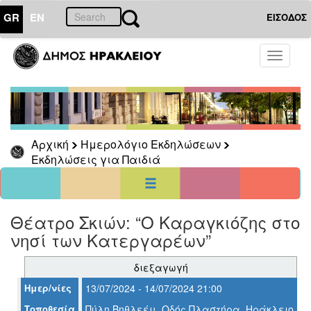
GR
EN
ΕΙΣΟΔΟΣ
01
Ιούλιος
Toggle
2024
navigati
Κυρ
Δευ
Τρι
Τετ
Πεμ
Παρ
Σαβ
1
2
3
4
5
6
7
8
9
10
11
12
13
Αρχική
Ημερολόγιο Εκδηλώσεων
14
15
16
17
18
19
20
Εκδηλώσεις για Παιδιά
21
22
23
24
25
26
27
28
29
30
31
<<
σήμερα
>>
Θέατρο Σκιών: “Ο Καραγκιόζης στο
ΗΜΕΡΟΛΟΓΙΟ
ΕΚΔΗΛΩΣΕΩΝ
νησί των Κατεργαρέων”
Εκδηλώσεις
διεξαγωγή
για
Παιδιά
Ημερ/νίες
13/07/2024 - 14/07/2024 21:00
Τοποθεσία
Πύλη Βηθλεέμ, Οδός Πλαστήρα, Ηράκλειο