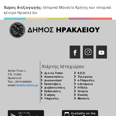
Χώρος διεξαγωγής:
Ιστορικό Μουσείο Κρήτης και ιστορικό
κέντρο Ηρακλείου
Χάρτης Ιστοχώρου
Αγίου Τίτου 1,
Δελτία Τύπου
Κ.Ε.Π.
Τ.Κ. 71202,
Ανακοινώσεις
Τηλέφωνα
Ηράκλειο
Διαγωνισμοί
e-Υπηρεσίες
Τηλ.: 2813-409000
Προσλήψεις
e-Αιτήματα
email:
info@heraklion.gr
Διαβουλεύσεις
Η Πόλη
Εκδηλώσεις
Ιστορία
Ο Δήμος
Κνωσός
Υπηρεσίες
Μουσεία