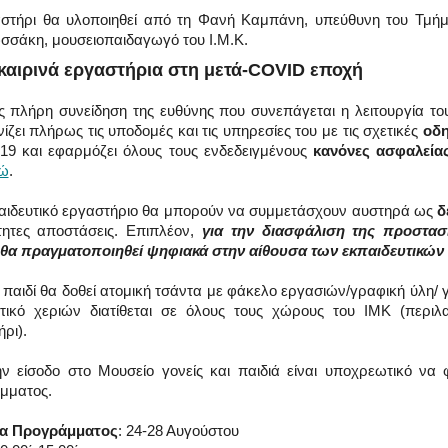
αστήρι θα υλοποιηθεί από τη Φανή Καμπάνη, υπεύθυνη του Τμή
σάκη, μουσειοπαιδαγωγό του Ι.Μ.Κ.
αιρινά εργαστήρια στη μετά-COVID εποχή
 πλήρη συνείδηση της ευθύνης που συνεπάγεται η λειτουργία το
ίζει πλήρως τις υποδομές και τις υπηρεσίες του με τις σχετικές
οδη
9 και εφαρμόζει όλους τους ενδεδειγμένους
κανόνες ασφαλεία
ώ
.
αιδευτικό εργαστήριο θα μπορούν να συμμετάσχουν αυστηρά ως
δ
ητες αποστάσεις. Επιπλέον,
για την διασφάλιση της προστασ
 θα πραγματοποιηθεί ψηφιακά στην αίθουσα των εκπαιδευτικών
 παιδί θα δοθεί ατομική τσάντα με φάκελο εργασιών/γραφική ύλη
τικό χεριών διατίθεται σε όλους τους χώρους του ΙΜΚ (περιλ
ρι).
ν είσοδο στο Μουσείο γονείς και παιδιά είναι υποχρεωτικό να
μματος.
ια Προγράμματος
: 24-28 Αυγούστου