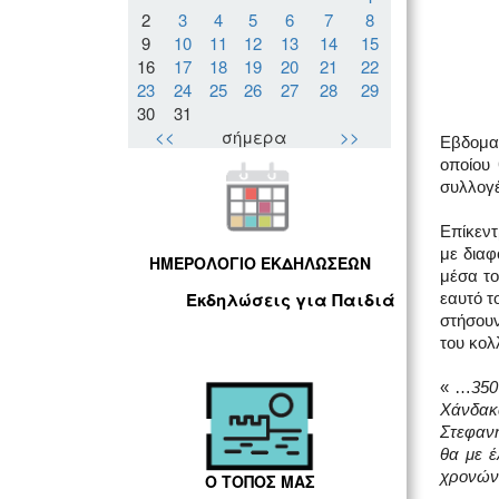
2
3
4
5
6
7
8
9
10
11
12
13
14
15
16
17
18
19
20
21
22
23
24
25
26
27
28
29
30
31
<<
σήμερα
>>
Εβδομαδ
οποίου
συλλογέ
Επίκεντ
με διαφ
ΗΜΕΡΟΛΟΓΙΟ ΕΚΔΗΛΩΣΕΩΝ
μέσα το
Εκδηλώσεις για Παιδιά
εαυτό τ
στήσουν
του κολ
« …
350
Χάνδακα
Στεφανή
θα με έ
χρονών,
Ο ΤΟΠΟΣ ΜΑΣ