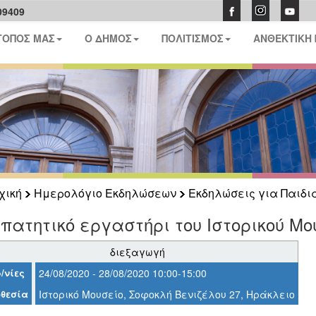
09409
ΤΟΠΟΣ ΜΑΣ
Ο ΔΗΜΟΣ
ΠΟΛΙΤΙΣΜΟΣ
ΑΝΘΕΚΤΙΚΗ
χική
Ημερολόγιο Εκδηλώσεων
Εκδηλώσεις για Παιδι
πατητικό εργαστήρι του Ιστορικού Μο
διεξαγωγή
/νίες
24/08/2020 - 28/08/2020 10:00-15:00
θεσία
Ιστορικό Μουσείο, Σοφοκλή Βενιζέλου 27, Ηράκλειο