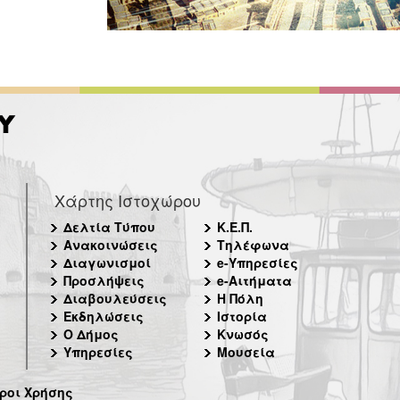
Χάρτης Ιστοχώρου
Δελτία Τύπου
Κ.Ε.Π.
Ανακοινώσεις
Τηλέφωνα
Διαγωνισμοί
e-Υπηρεσίες
Προσλήψεις
e-Αιτήματα
Διαβουλεύσεις
Η Πόλη
Εκδηλώσεις
Ιστορία
Ο Δήμος
Κνωσός
Υπηρεσίες
Μουσεία
ροι Χρήσης