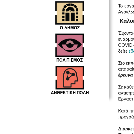
Το εργ
Αγογλωσ
Καλοκ
Ο ΔΗΜΟΣ
Έχοντας
εναρμον
COVID-1
δείτε
εδ
ΠΟΛΙΤΙΣΜΟΣ
Στο εκπ
απαραίτ
έρευνα
Σε κάθε
ΑΝΘΕΚΤΙΚΗ ΠΟΛΗ
αντισηπ
Εργαστή
Κατά τη
προγρά
Διάρκε