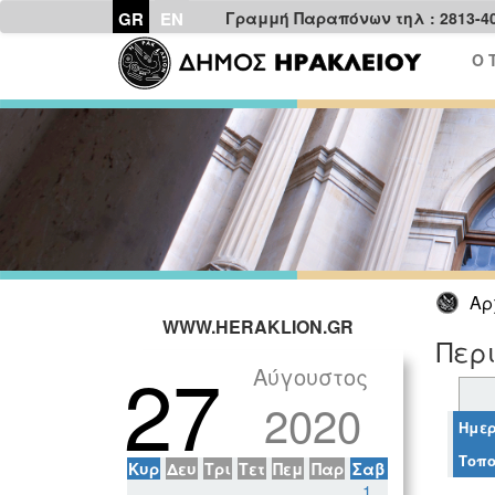
GR
EN
Γραμμή Παραπόνων τηλ : 2813-4
Ο 
Αρ
WWW.HERAKLION.GR
Περι
27
Αύγουστος
2020
Ημερ
Τοπο
Κυρ
Δευ
Τρι
Τετ
Πεμ
Παρ
Σαβ
1