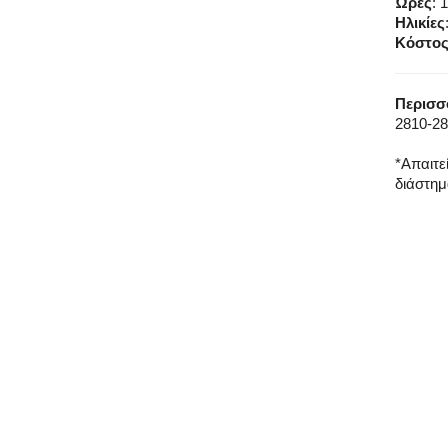
Ώρες
: 
Ηλικίες
Κόστος
Περισσ
2810-28
*Απαιτε
διάστημ