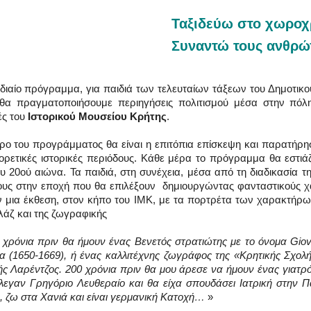
Ταξιδεύω στο χωρο
Συναντώ τους ανθρ
ιαίο πρόγραμμα, για παιδιά των τελευταίων τάξεων του Δημοτικο
 θα πραγματοποιήσουμε περιηγήσεις πολιτισμού μέσα στην πόλη
ς του
Ιστορικού Μουσείου Κρήτης
.
ρο του προγράμματος θα είναι η επιτόπια επίσκεψη και παρατήρησ
ορετικές ιστορικές περιόδους. Κάθε μέρα το πρόγραμμα θα εστιάζ
υ 20ού αιώνα. Τα παιδιά, στη συνέχεια, μέσα από τη διαδικασία 
ους στην εποχή που θα επιλέξουν δημιουργώντας φανταστικούς χα
 μια έκθεση, στον κήπο του ΙΜΚ, με τα πορτρέτα των χαρακτήρων 
λάζ και της ζωγραφικής
 χρόνια πριν θα ήμουν ένας Βενετός στρατιώτης με το όνομα Giova
 (1650-1669), ή ένας καλλιτέχνης ζωγράφος της «Κρητικής Σχολή
ς Λαρέντζος. 200 χρόνια πριν θα μου άρεσε να ήμουν ένας γιατρ
λεγαν Γρηγόριο Λευθεραίο και θα είχα σπουδάσει Ιατρική στην Πά
 ζω στα Χανιά και είναι γερμανική Κατοχή…
»