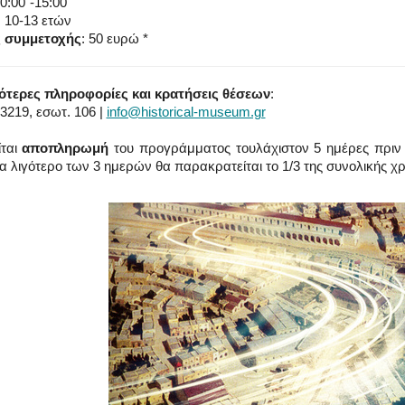
10:00΄-15:00΄
: 10-13 ετών
 συμμετοχής
: 50 ευρώ *
ότερες πληροφορίες και κρατήσεις θέσεων
:
3219, εσωτ. 106 |
info@historical-museum.gr
ίται
αποπληρωμή
του προγράμματος τουλάχιστον 5 ημέρες πριν
α λιγότερο των 3 ημερών θα παρακρατείται το 1/3 της συνολικής χ