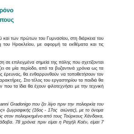
χρόνο
ώπους
ύ και των πρώτων του Γυμνασίου, στη διάρκεια του
 του Ηρακλείου, με αφορμή τα εκθέματα και τις
η σε επιλεγμένα σημεία της πόλης που σχετίζονται
ει σε μία περίοδο, από τα βυζαντινά χρόνια ως τα
της έρευνας, θα ενθαρρυνθούν να τοποθετήσουν τον
ρακτήρες. Στο τέλος του εργαστηρίου τα παιδιά θα
που τα ίδια θα έχουν φιλοτεχνήσει με την τεχνική
nni Gradonigo που ζει λίγο πριν την πολιορκία του
ς» ζωγραφικής (16ος - 17ος αιώνας), με το όνομα
ός στον πολιορκημένο από τους Τούρκους Χάνδακα,
δοβα. 78 χρόνια πριν είμαι η Ραχήλ Κοέν, είμαι 7