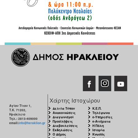
Χάρτης Ιστοχώρου
Αγίου Τίτου 1,
Δελτία Τύπου
Κ.Ε.Π.
Τ.Κ. 71202,
Ανακοινώσεις
Τηλέφωνα
Ηράκλειο
Διαγωνισμοί
e-Υπηρεσίες
Τηλ.: 2813-409000
Προσλήψεις
e-Αιτήματα
email:
info@heraklion.gr
Διαβουλεύσεις
Η Πόλη
Εκδηλώσεις
Ιστορία
Ο Δήμος
Κνωσός