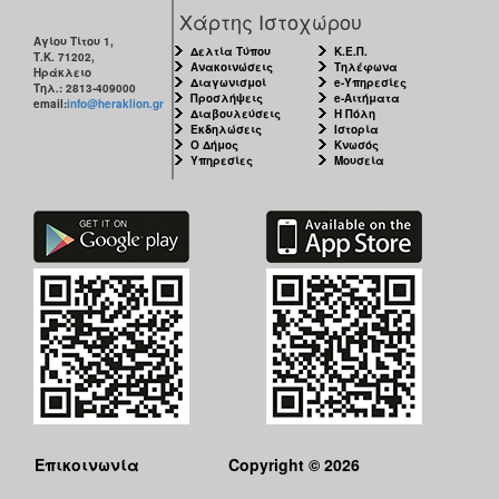
Χάρτης Ιστοχώρου
Αγίου Τίτου 1,
Δελτία Τύπου
Κ.Ε.Π.
Τ.Κ. 71202,
Ανακοινώσεις
Τηλέφωνα
Ηράκλειο
Διαγωνισμοί
e-Υπηρεσίες
Τηλ.: 2813-409000
Προσλήψεις
e-Αιτήματα
email:
info@heraklion.gr
Διαβουλεύσεις
Η Πόλη
Εκδηλώσεις
Ιστορία
Ο Δήμος
Κνωσός
Υπηρεσίες
Μουσεία
Επικοινωνία
Copyright © 2026