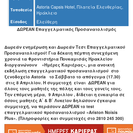
Astoria Capsis Hotel, Πλατεία Ελευθερίας,
Τοποθεσία
Ηράκλειο
Είσοδος
Ελεύθερη
Ο
ΤΟΠΟΣ
ΔΩΡΕΑΝ Επαγγελματικός Προσανατολισμός
ΜΑΣ
Ο
Δωρεάν ενημέρωση και Δωρεάν Τεστ Επαγγελματικού
ΔΗΜΟΣ
Προσανατολισμού! Για δέκατη πέμπτη συνεχόμενη
χρονιά τα Φροντιστήρια Πουκαμισάς Ηρακλείου
ΠΟΛΙΤΙΣΜΟΣ
διοργανώνουν «Ημέρες Καριέρας», μια ανοικτή
εκδήλωση επαγγελματικού προσανατολισμού στο
ξενοδοχείο
Astoria
το Σάββατο το απόγευμα (17.30)
ΑΝΘΕΚΤΙΚΗ
ΠΟΛΗ
στις 8 Απριλίου. Η συμμετοχή είναι ΔΩΡΕΑΝ για
όλους τους μαθητές της πόλης και τους γονείς τους.
Την επόμενη μέρα, 9 Απριλίου , δίδεται η ευκαιρία σε
όσους μαθητές
A
΄ &
B
΄ Λυκείου δηλώσουν έγκαιρα
συμμετοχή, να περάσουν ΔΩΡΕΑΝ το
test
επαγγελματικού προσανατολισμού «
Ariston
Noisis
Plus
». (Πληροφορίες και συμμετοχές στο 2810 245 300)