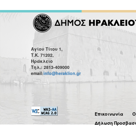
Αγίου Τίτου 1,
Τ.Κ. 71202,
Ηράκλειο
Τηλ.: 2813-409000
email:
info@heraklion.gr
Επικοινωνία
Ό
Δήλωση Προσβασ