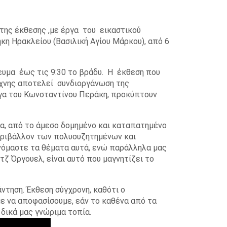
 της έκθεσης ,με έργα του εικαστικού
η Ηρακλείου (Βασιλική Αγίου Μάρκου), από 6
γευμα έως τις 9:30 το βράδυ. Η έκθεση που
έχνης αποτελεί συνδιοργάνωση της
ργα του Κωνσταντίνου Περάκη, προκύπτουν
δα, από το άμεσο δομημένο και καταπατημένο
εριβάλλον των πολυσυζητημένων και
όμαστε τα θέματα αυτά, ενώ παράλληλα μας
ζ Όργουελ, είναι αυτό που μαγνητίζει το
ντηση. Έκθεση σύγχρονη, καθότι ο
ε να αποφασίσουμε, εάν το καθένα από τα
 δικά μας γνώριμα τοπία.