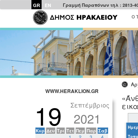
GR
EN
Γραμμή Παραπόνων τηλ : 2813-4
Ο 
Αρ
WWW.HERAKLION.GR
«Άν
19
Σεπτέμβριος
εικα
2021
Ημερ
Κυρ
Δευ
Τρι
Τετ
Πεμ
Παρ
Σαβ
Τοπο
1
2
3
4