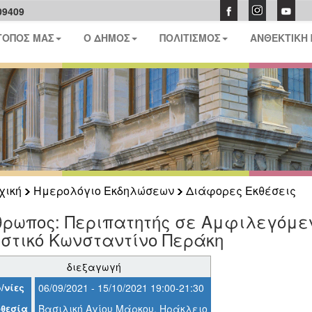
09409
ΤΟΠΟΣ ΜΑΣ
Ο ΔΗΜΟΣ
ΠΟΛΙΤΙΣΜΟΣ
ΑΝΘΕΚΤΙΚΗ
χική
Ημερολόγιο Εκδηλώσεων
Διάφορες Εκθέσεις
θρωπος: Περιπατητής σε Αμφιλεγόμεν
στικό Κωνσταντίνο Περάκη
διεξαγωγή
/νίες
06/09/2021 - 15/10/2021 19:00-21:30
θεσία
Βασιλική Αγίου Μάρκου, Ηράκλειο