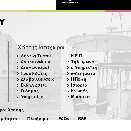
Χάρτης Ιστοχώρου
Δελτία Τύπου
Κ.Ε.Π.
Ανακοινώσεις
Τηλέφωνα
Διαγωνισμοί
e-Υπηρεσίες
Προσλήψεις
e-Αιτήματα
Διαβουλεύσεις
Η Πόλη
Εκδηλώσεις
Ιστορία
Ο Δήμος
Κνωσός
Υπηρεσίες
Μουσεία
ροι Χρήσης
ιμότητας
Πλοήγηση
FAQs
RSS