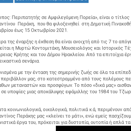
πος: Περιπατητής σε Αμφιλεγόμενη Πορεία», είναι ο τίτλος
ντίνου Περάκη, που θα φιλοξενηθεί στη Δημοτική Πινακοθήκ
βρίου έως 15 Οκτωβρίου 2021.
έρα της έναρξης η έκθεση θα είναι ανοιχτή από τις 7 το από
είται η Μυρτώ Κοντομιτάκη, Μουσειολόγος και Ιστορικός Τ
ρειας Κρήτης και του Δήμου Ηρακλείου. Από τα επιτοίχια έ
εικαστικά σενάρια.
νισμένα με την ένταση της σημερινής ζωής σε όλα τα επίπε
 περιβάλλον μας, στο κατεστραμμένο από τους πολέμους π
θων μεταναστών και προσφύγων. Το πόσο «δικά μας» αισθαν
 σε υποψίες μιας αποκάλυψης εφάμιλλης του 1984 του Τζωρτ
τα κοινωνιολογικά, οικολογικά, πολιτικά κ.ά, περιμένουν απά
ντίνος Περάκης μας «κλείνει το μάτι», ενώ εμείς πασχίζουμ
νιστικά έργα του, πρόκειται για δυστοπία, ουτοπία ή απλά τα