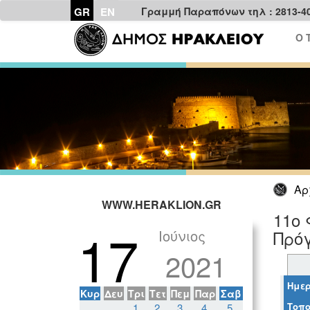
GR
EN
Γραμμή Παραπόνων τηλ : 2813-4
Ο 
Αρ
WWW.HERAKLION.GR
11ο 
17
Ιούνιος
Πρόγ
2021
Ημερ
Κυρ
Δευ
Τρι
Τετ
Πεμ
Παρ
Σαβ
Τοπο
1
2
3
4
5