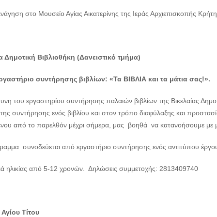
ενάγηση στο Μουσείο Αγίας Αικατερίνης της Ιεράς Αρχιεπισκοπής Κρήτη
α Δημοτική Βιβλιοθήκη (Δανειστικό τμήμα)
ργαστήριο συντήρησης βιβλίων: «Τα ΒΙΒΛΙΑ και τα μάτια σας!».
υνη του εργαστηρίου συντήρησης παλαιών βιβλίων της Βικελαίας Δημοτ
της συντήρησης ενός βιβλίου και στον τρόπο διαφύλαξης και προστασία
ένου από το παρελθόν μέχρι σήμερα, μας βοηθά να κατανοήσουμε με μια
ραμμα συνοδεύεται από εργαστήριο συντήρησης ενός αντιτύπου έργου 
διά ηλικίας από 5-12 χρονών. Δηλώσεις συμμετοχής: 2813409740
 Αγίου Τίτου