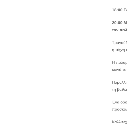
18:00 F
20:00
Μ
τον
πολ
Τραγούδι
η τέχνη 
Η πολυμ
κοινό το
Παράλλη
τη βαθιά
Ένα οδο
προσκαλώ
Καλλιτε