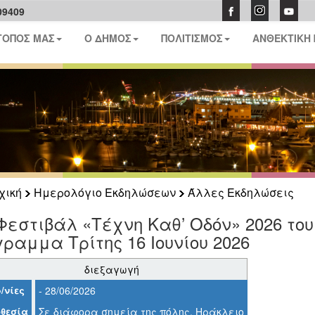
09409
ΤΟΠΟΣ ΜΑΣ
Ο ΔΗΜΟΣ
ΠΟΛΙΤΙΣΜΟΣ
ΑΝΘΕΚΤΙΚΗ
χική
Ημερολόγιο Εκδηλώσεων
Άλλες Εκδηλώσεις
Φεστιβάλ «Τέχνη Καθ’ Οδόν» 2026 το
ραμμα Τρίτης 16 Ιουνίου 2026
διεξαγωγή
/νίες
- 28/06/2026
θεσία
Σε διάφορα σημεία της πόλης, Ηράκλειο