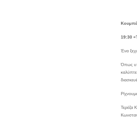
Κουμπέ
19:30 «
Ένα ξεχω
Όπως υπ
καλύπτε
διασκευ
Ρίχνουμ
Τερέζα 
Κωνσταν