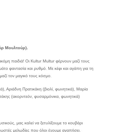
ύρ Μουλτούρ).
ακόμη παιδιά! Οι Kultur Multur φέρνουν μαζί τους
άτο φαντασία και ρυθμό. Με κέφι και αγάπη για τη
μαζί τον μαγικό τους κόσμο.
, Αριάδνη Πρατικάκη (βιολί, φωνητικά), Μαρία
τάκης (ακορντεόν, φυσαρμόνικα, φωνητικά)
σικούς, μας καλεί να ξετυλίξουμε το κουβάρι
νωστές μελωδίες που όλοι έχουμε αγαπήσει.