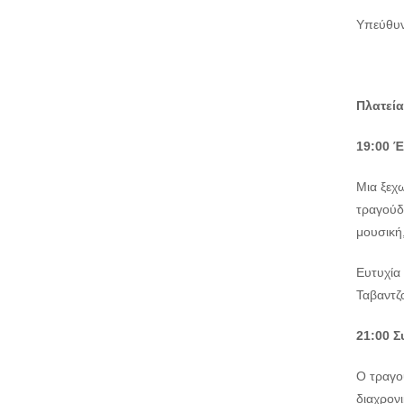
Υπεύθυν
Πλατεία
19:00 Έ
Μια ξεχω
τραγούδι
μουσική
Ευτυχία
Ταβαντζ
21:00 
Ο τραγου
διαχρονι