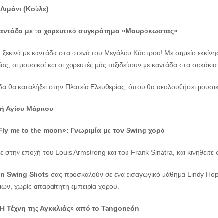
 Λιμάνι (Κούλε)
Καντάδα με το χορευτικό συγκρότημα «Μαυρόκωστας»
 ξεκινά με καντάδα στα στενά του Μεγάλου Κάστρου! Με σημείο εκκίνη
ας, οι μουσικοί και οι χορευτές μάς ταξιδεύουν με καντάδα στα σοκάκια
δα θα καταλήξει στην Πλατεία Ελευθερίας, όπου θα ακολουθήσει μουσ
κή Αγίου Μάρκου
Fly
me
to
the
moon
»:
Γνωριμία με τον
Swing
χορό
ε στην εποχή του Louis Armstrong και του Frank Sinatra, και κινηθείτε
an Swing Shots
σας προσκαλούν σε ένα εισαγωγικό μάθημα Lindy Hop κ
ιών, χωρίς απαραίτητη εμπειρία χορού.
Η Τέχνη της Αγκαλιάς» από το Tangoneón