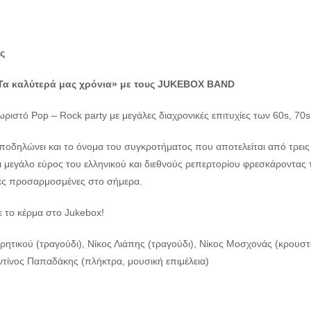
ς
Τα καλύτερά μας χρόνια»
με τους JUKEBOX BAND
ριστό Pop – Rock party με μεγάλες διαχρονικές επιτυχίες των 60s, 70s
οδηλώνει και το όνομα του συγκροτήματος που αποτελείται από τρεις
ι μεγάλο εύρος του ελληνικού και διεθνούς ρεπερτορίου φρεσκάροντα
ές προσαρμοσμένες στο σήμερα.
ε το κέρμα στο Jukebox!
Κρητικού (τραγούδι), Νίκος Λιάπης (τραγούδι), Νίκος Μοσχονάς (κρουσ
τίνος Παπαδάκης (πλήκτρα, μουσική επιμέλεια)