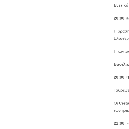
Ενετικό
20:00 
Η δράση
Ελευθερί
Η καντά
Βασιλι
20:00
«
Ταξιδέψτ
Οι
Cret
των ηλικ
21:00 «