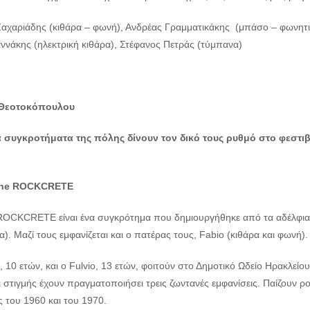
αχαριάδης (κιθάρα – φωνή), Ανδρέας Γραμματικάκης (μπάσο – φωνητικ
ννάκης (ηλεκτρική κιθάρα), Στέφανος Πετράς (τύμπανα)
Θεοτοκόπουλου
 συγκροτήματα της πόλης δίνουν τον δικό τους ρυθμό στο φεστι
he
ROCKCRETE
ROCKCRETE είναι ένα συγκρότημα που δημιουργήθηκε από τα αδέλφια 
). Μαζί τους εμφανίζεται και ο πατέρας τους, Fabio (κιθάρα και φωνή).
 10 ετών, και ο Fulvio, 13 ετών, φοιτούν στο Δημοτικό Ωδείο Ηρακλείο
ι στιγμής έχουν πραγματοποιήσει τρεις ζωντανές εμφανίσεις. Παίζουν ρ
ς του 1960 και του 1970.