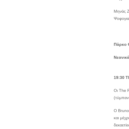
Μηνάς Ζ
Ψοφογια
Πάρκο 
Νεανικά
19:30
T
Οι The 
(τύμπανα
Ο Bruno,
και μέχρ
δεκαετίε