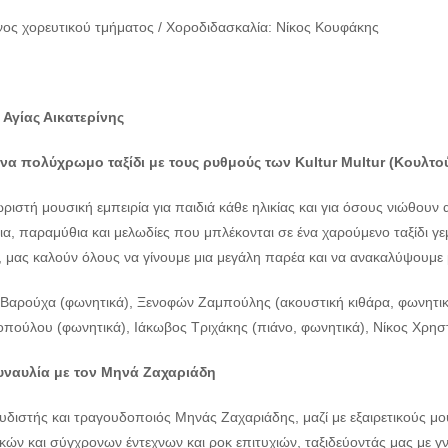
ος χορευτικού τμήματος / Χοροδιδασκαλία: Νίκος Κουφάκης
 Αγίας Αικατερίνης
να πολύχρωμο ταξίδι με τους ρυθμούς των
Kultur
Multur (Κουλτο
ριστή μουσική εμπειρία για παιδιά κάθε ηλικίας και για όσους νιώθουν 
α, παραμύθια και μελωδίες που μπλέκονται σε ένα χαρούμενο ταξίδι γεμ
, μας καλούν όλους να γίνουμε μια μεγάλη παρέα και να ανακαλύψουμε 
 Βαρούχα (φωνητικά), Ξενοφών Ζαμπούλης (ακουστική κιθάρα, φωνητικά)
οπούλου (φωνητικά), Ιάκωβος Τριχάκης (πιάνο, φωνητικά), Νίκος Χρησ
Συναυλία με τον Μηνά Ζαχαριάδη
διστής και τραγουδοποιός Μηνάς Ζαχαριάδης, μαζί με εξαιρετικούς μου
κών και σύγχρονων έντεχνων και ροκ επιτυχιών, ταξιδεύοντάς μας με γ