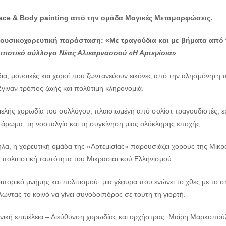
ace & Body painting από την ομάδα Μαγικές Μεταμορφώσεις.
ουσικοχορευτική παράσταση: «Με τραγούδια και με βήματα από τ
ιτιστικό σύλλογο Νέας Αλικαρνασσού «Η Αρτεμίσια»
α, μουσικές και χοροί που ζωντανεύουν εικόνες από την αλησμόνητη πα
έγιναν τρόπος ζωής και πολύτιμη κληρονομιά.
ελής χορωδία του συλλόγου, πλαισιωμένη από σολίστ τραγουδιστές, ε
 άρωμα, τη νοσταλγία και τη συγκίνηση μιας ολόκληρης εποχής.
λα, η χορευτική ομάδα της «Αρτεμισίας» παρουσιάζει χορούς της Μικρά
 πολιτιστική ταυτότητα του Μικρασιατικού Ελληνισμού.
ιπορικό μνήμης και πολιτισμού· μια γέφυρα που ενώνει το χθες με το 
ντας το κοινό να γίνει συνοδοιπόρος σε τούτη τη γιορτή.
χνική επιμέλεια – Διεύθυνση χορωδίας και ορχήστρας: Μαίρη Μαρκοπού