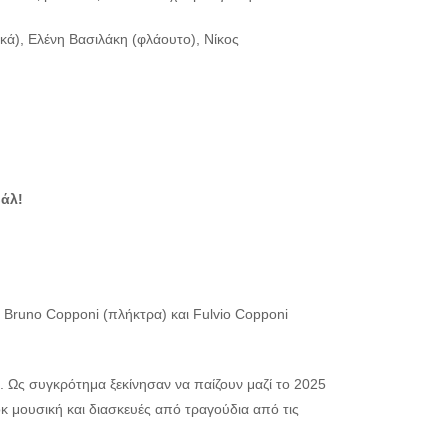
ά), Ελένη Βασιλάκη (φλάουτο), Νίκος
βάλ!
Bruno Copponi (πλήκτρα) και Fulvio Copponi
υ. Ως συγκρότημα ξεκίνησαν να παίζουν μαζί το 2025
οκ μουσική και διασκευές από τραγούδια από τις