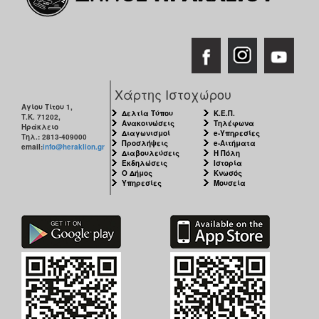
Χάρτης Ιστοχώρου
Αγίου Τίτου 1,
Δελτία Τύπου
Κ.Ε.Π.
Τ.Κ. 71202,
Ανακοινώσεις
Τηλέφωνα
Ηράκλειο
Διαγωνισμοί
e-Υπηρεσίες
Τηλ.: 2813-409000
Προσλήψεις
e-Αιτήματα
email:
info@heraklion.gr
Διαβουλεύσεις
Η Πόλη
Εκδηλώσεις
Ιστορία
Ο Δήμος
Κνωσός
Υπηρεσίες
Μουσεία