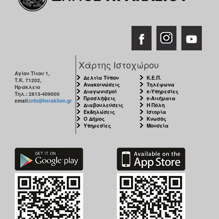
Χάρτης Ιστοχώρου
Αγίου Τίτου 1,
Δελτία Τύπου
Κ.Ε.Π.
Τ.Κ. 71202,
Ανακοινώσεις
Τηλέφωνα
Ηράκλειο
Διαγωνισμοί
e-Υπηρεσίες
Τηλ.: 2813-409000
Προσλήψεις
e-Αιτήματα
email:
info@heraklion.gr
Διαβουλεύσεις
Η Πόλη
Εκδηλώσεις
Ιστορία
Ο Δήμος
Κνωσός
Υπηρεσίες
Μουσεία